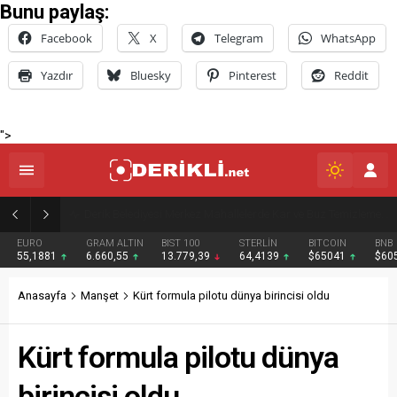
Bunu paylaş:
Facebook
X
Telegram
WhatsApp
Yazdır
Bluesky
Pinterest
Reddit
">
Derik Belediyesi Merkez Mahallelerde Kar ve Buz Temizleme Çalışmalarını Sürdürüyor
EURO
GRAM ALTIN
BIST 100
STERLİN
BITCOIN
BNB
55,1881
6.660,55
13.779,39
64,4139
$65041
$605
Anasayfa
Manşet
Kürt formula pilotu dünya birincisi oldu
Kürt formula pilotu dünya
birincisi oldu