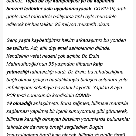
olamaz.
Toplu bir aşı kampanyası ya da kapanma
benzeri tedbirler asla uygulanmayacak
. COVID-19, artık
griple nasıl mücadele ediliyorsa tıpkı öyle mücadele
edilecek bir hastalıktır. 85 milyon müsterih olsun.
Genç yaşta kaybettiğimiz hekim arkadaşımız bu yönden
de talihsiz. Adı, etik dışı emel sahiplerinin dilinde.
Kendisinin vefat nedeni çok açıktır. Dr. Ersin
Mahmutluoğlu’nun 35 yaşından itibaren
kalp
yetmezliği
rahatsızlığı vardı. Dr. Ersin, bu rahatsızlığına
bağlı olarak gelişen hastalıklarıyla birleşen solunum yolu
enfeksiyonu sebebiyle hayatını kaybetti. Yapılan 3 ayrı
PCR testi sonucunda kendisinin
COVID-
19 olmadığı
anlaşılmıştı. Buna rağmen, bilimsel mantıkla
sağlaması yapılmış bir içerik sunuyormuş gibi görünerek,
bilimsel karşılığı olmayan birtakım yorumlarda bulunanlar
talihsiz bir davranış örneği sergilediler. Bugün
konuşulanların ömrü kısa olacak, bilimin sözünün ömrü