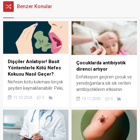
Benzer Konular
Dişçiler Anlatıyor! Basit
Çocuklarda antibiyotik
Yöntemlerle Kötü Nefes
direnci artıyor
Kokusu Nasıl Geçer?
Enfeksiyon geçiren çocuk ve
Nefesin kötü kokması birçok
yenidoğanlara sık sık verilen
şeyden kaynaklanabilir. Peki,
antibiyotiklerin etkisinin
nefes kokusu nasıl geçer?
giderek azaldığı belirlendi.
15.10.2024
0
19.11.2023
0
İşte dişçilerden 9 değerli
Peki çocuklarda antibiyotik
tavsiye.
direnci ne kadar tehlikeli?