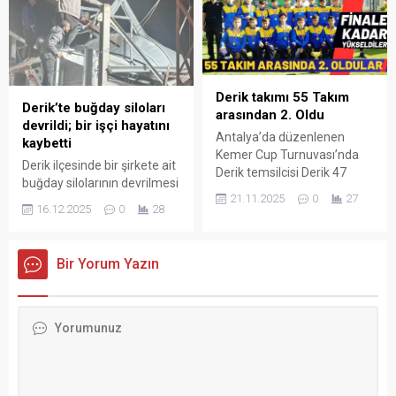
dedi.
Derik takımı 55 Takım
Derik’te buğday siloları
arasından 2. Oldu
devrildi; bir işçi hayatını
Antalya’da düzenlenen
kaybetti
Kemer Cup Turnuvası’nda
Derik ilçesinde bir şirkete ait
Derik temsilcisi Derik 47
buğday silolarının devrilmesi
Spor, önemli bir başarıya
21.11.2025
0
27
üzerine metal yığınlarının
imza atarak 55 takım
16.12.2025
0
28
altında kalan işçi hayatını
arasından ikincilik elde etti.
kaybetti.
Bir Yorum Yazın