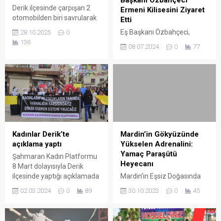
Derik ilçesinde çarpışan 2
Ermeni Kilisesini Ziyaret
otomobilden biri savrularak
Etti
yol kenarındaki otobüs
Eş Başkanı Özbahçeci,
28.10.2025
0
durağına daldı. Kazada
Derik’te tek kilise olan Surp
136
08.07.2024
0
77
duraktaki kişiyle araçlardaki
Kevork Ermeni Kilisesini
3 kişi yaralandı.
ziyaret etti.
Kadınlar Derik’te
Mardin’in Gökyüzünde
açıklama yaptı
Yükselen Adrenalini:
Yamaç Paraşütü
Şahmaran Kadın Platformu
Heyecanı
8 Mart dolayısıyla Derik
ilçesinde yaptığı açıklamada
Mardin’in Eşsiz Doğasında
“Biz kadınlar örgütlü
Yamaç Paraşütü Tutkunları
02.03.2024
0
89
30.10.2023
0
45
gücümüzü büyüterek
Buluştu.
yaydığınız karanlığın önünde
durmaya devam edeceğiz”