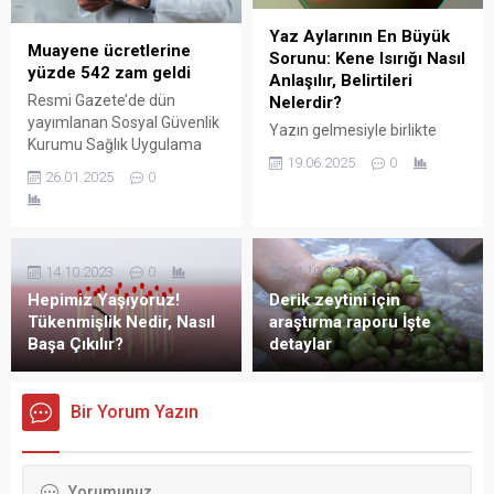
Yaz Aylarının En Büyük
Muayene ücretlerine
Sorunu: Kene Isırığı Nasıl
yüzde 542 zam geldi
Anlaşılır, Belirtileri
Resmi Gazete’de dün
Nelerdir?
yayımlanan Sosyal Güvenlik
Yazın gelmesiyle birlikte
Kurumu Sağlık Uygulama
kene sezonu da açıldı.
19.06.2025
0
Tebliğinde Değişiklik
Keneleri küçümsemeyin!
26.01.2025
0
Yapılmasına Dair Tebliğ ile
Bazen en küçük şeyler, en
hekim ve diş
büyük sorunlara yol açabilir.
hekimi muayene katılım
paylarına yüzde 200 ile
14.10.2023
0
04.10.2023
0
yüzde 542.8 oranlarında
zam yapıldı.
Hepimiz Yaşıyoruz!
Derik zeytini için
Tükenmişlik Nedir, Nasıl
araştırma raporu İşte
Başa Çıkılır?
detaylar
Bir Yorum Yazın