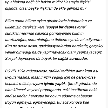
tıp ahlakına bağlı bir hekim midir? Hastayla ilişkisi
dışında, olası başka ilişkileri de akla gelmez mi?
Bilim adına bilime aykırı girişimlerde bulunanları ve
ülkemizin gereksiz yere “
sosyal bir depresyona
”
sürüklenmesinde sakınca görmeyenleri bilimin
tarafsızlığını, sorumluluğunu üstlenmeye davet ediyorum.
Kim ne derse desin, spekülasyonlardan hareketle, gerçekçi
veriler olmadığı halde yapılmayacak olanı yapmayacağız.
Sosyal depresyon da büyük bir
sağlık
sorunudur
.
COVID-19’la mücadelede, radikal tedbirler almaktan aşı
uygulamasına, insanımızın sağlığı için ne gerekiyorsa
hepsini, milletçe
uyum içinde yaptık
. Şimdi gündemde
olan küresel ve yerel propaganda, eski tecrübenin haklı
endişesinden hareketle bir boyun eğdirme çabasıdır.
Boyun eğmeyiz, eğmeyeceğiz. Bu söz konusu bile