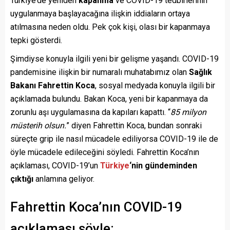
Türkiye’de yeniden
kapanma
ve COVID-19 tedbirlerinin
uygulanmaya başlayacağına ilişkin iddiaların ortaya
atılmasına neden oldu. Pek çok kişi, olası bir kapanmaya
tepki gösterdi.
Şimdiyse konuyla ilgili yeni bir gelişme yaşandı. COVID-19
pandemisine ilişkin bir numaralı muhatabımız olan
Sağlık
Bakanı Fahrettin Koca
, sosyal medyada konuyla ilgili bir
açıklamada bulundu. Bakan Koca, yeni bir kapanmaya da
zorunlu aşı uygulamasına da kapıları kapattı. “
85 milyon
müsterih olsun.
” diyen Fahrettin Koca, bundan sonraki
süreçte grip ile nasıl mücadele ediliyorsa COVID-19 ile de
öyle mücadele edileceğini söyledi. Fahrettin Koca’nın
açıklaması, COVID-19’un
Türkiye
‘nin gündeminden
çıktığı
anlamına geliyor.
Fahrettin Koca’nın COVID-19
açıklaması şöyle: