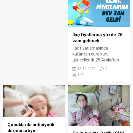
alanında ihtisas eğitimleri
alan, 4 kitap ve 150’nin
üzerinde makale yazan
Prof. Dr. Abdurrahman Önen
akademik çalışmalarıyla
2023 yılı “Dünyanın En Etkili
İlaç fiyatlarına yüzde 25
Bilim İnsanları Listesi”nde
zam gelecek
yer aldı. Önen, “Mardin’in
İlaç fiyatlamasında
küçük...
kullanılan euro kuru
güncellendi. 25 Aralık’tan
itibaren yürürlüğe girecek
16.12.2023
0
kararla ilaç fiyatlarına yüzde
148
25 zam gelecek.
Çocuklarda antibiyotik
direnci artıyor