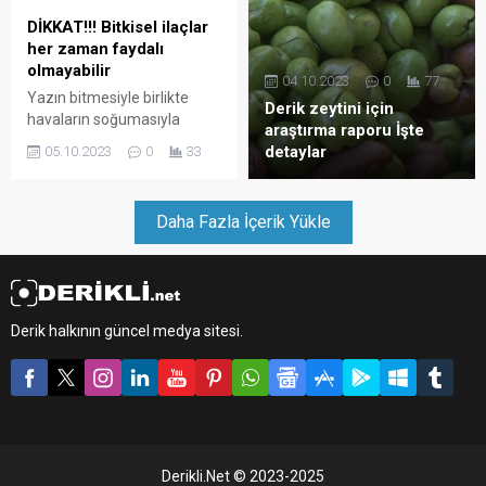
DİKKAT!!! Bitkisel ilaçlar
her zaman faydalı
olmayabilir
04.10.2023
0
77
Yazın bitmesiyle birlikte
Derik zeytini için
havaların soğumasıyla
araştırma raporu İşte
mevsimsel geçiş
detaylar
05.10.2023
0
33
hastalıklarını kapılarını açtı.
Peki bu geçiş döneminde ne
yapılır ? Mardin de 35 yıldır
Daha Fazla İçerik Yükle
aktarcılık yapan Remzi
Yağmurcu mevsimsel geçiş
döneminde ne yapılır
sorusunu yanıtladı.
Derik halkının güncel medya sitesi.
Derikli.Net © 2023-2025