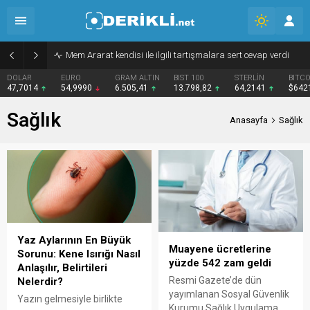
Mem Ararat kendisi ile ilgili tartışmalara sert cevap verdi
EURO
GRAM ALTIN
BIST 100
STERLİN
BITCOIN
BNB
54,9990
6.505,41
13.798,82
64,2141
$64217
$59
Sağlık
Anasayfa
Sağlık
Yaz Aylarının En Büyük
Muayene ücretlerine
Sorunu: Kene Isırığı Nasıl
yüzde 542 zam geldi
Anlaşılır, Belirtileri
Resmi Gazete’de dün
Nelerdir?
yayımlanan Sosyal Güvenlik
Yazın gelmesiyle birlikte
Kurumu Sağlık Uygulama