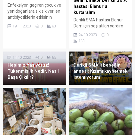
Gelin birlikte Derikli SMA
Enfeksiyon geçiren çocuk ve
hastası Elanur’u
yenidoğanlara sık sık verilen
kurtaralım
antibiyotiklerin etkisinin
Derikli SMA hastası Elanur
giderek azaldığı belirlendi.
Dem için başlatılan yardım
19.11.2023
0
83
Peki çocuklarda antibiyotik
kampanyası 47 gününde
24.10.2023
0
direnci ne kadar tehlikeli?
hala istenilen rakama
113
ulaşılamadı. Aile
hayırseverlerden destek
bekliyor.
14.10.2023
0
65
07.10.2023
0
77
Hepimiz Yaşıyoruz!
Derikli SMA’lı bebeğin
Tükenmişlik Nedir, Nasıl
annesi: Kızımı kaybetmek
Başa Çıkılır?
istemiyorum