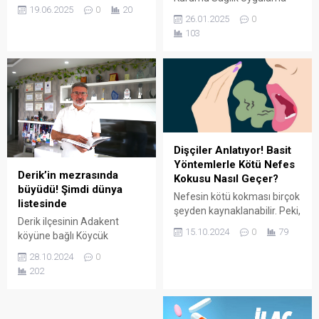
kene sezonu da açıldı.
19.06.2025
0
20
Tebliğinde Değişiklik
Keneleri küçümsemeyin!
26.01.2025
0
Yapılmasına Dair Tebliğ ile
Bazen en küçük şeyler, en
103
hekim ve diş
büyük sorunlara yol açabilir.
hekimi muayene katılım
paylarına yüzde 200 ile
yüzde 542.8 oranlarında
zam yapıldı.
Dişçiler Anlatıyor! Basit
Yöntemlerle Kötü Nefes
Derik’in mezrasında
Kokusu Nasıl Geçer?
büyüdü! Şimdi dünya
Nefesin kötü kokması birçok
listesinde
şeyden kaynaklanabilir. Peki,
Derik ilçesinin Adakent
nefes kokusu nasıl geçer?
15.10.2024
0
79
köyüne bağlı Köycük
İşte dişçilerden 9 değerli
mezrasında doğan ve
tavsiye.
28.10.2024
0
İstanbul Üniversitesi Tıp
202
Fakültesinden mezun
olduktan sonra çocuk
cerrahisi ve ürolojisi