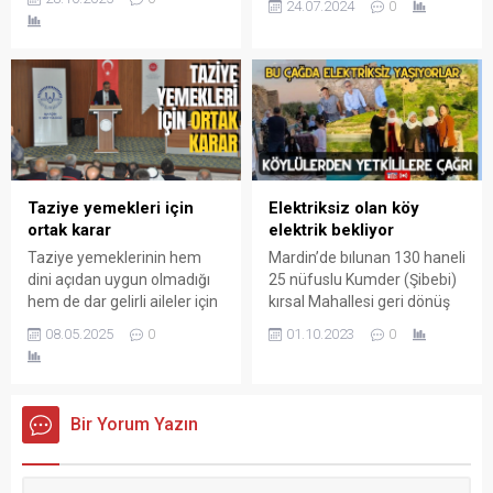
24.07.2024
0
durağına daldı. Kazada
çıkan silahlı kavgada 3 kişi
duraktaki kişiyle araçlardaki
yaralandı.
3 kişi yaralandı.
Elektriksiz olan köy
Taziye yemekleri için
elektrik bekliyor
ortak karar
Mardin’de bılunan 130 haneli
Taziye yemeklerinin hem
25 nüfuslu Kumder (Şibebi)
dini açıdan uygun olmadığı
kırsal Mahallesi geri dönüş
hem de dar gelirli aileler için
yaptıktan sonra 23 yıldır
maddi yük oluşturduğu
01.10.2023
0
08.05.2025
0
köylerindeki elektrik
gerekçesiyle Mardin’de
şebekesinin onarılarak
kurumlar ve kanaat
elektrik verilmesini bekliyor.
önderleri ortak bir kararla
1993 yılında köyü
uygulamanın kaldırılması
Bir Yorum Yazın
boşalttıklarında var olan
yönünde adım attı.
elektrik şebekelerinin köye
dönüş yaptıklarında