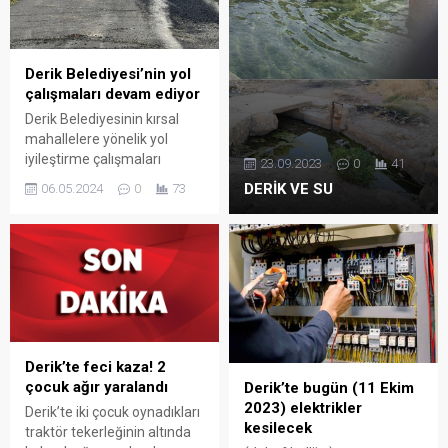
“Abonesiz trafo ve kaçak
elektrik kullanımına yönelik
başlatılan çalışmanın diğer il
ve ilçelerde de yapılacağını
Derik Belediyesi’nin yol
bildirdi.” ifadelerine yer...
çalışmaları devam ediyor
Derik Belediyesinin kırsal
mahallelere yönelik yol
iyileştirme çalışmaları
23.09.2023
0
41
sürüyor.
DERİK VE SU
06.05.2024
0
73
Derik’te feci kaza! 2
çocuk ağır yaralandı
Derik’te bugün (11 Ekim
2023) elektrikler
Derik’te iki çocuk oynadıkları
kesilecek
traktör tekerleğinin altında