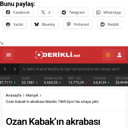
Bunu paylaş:
Facebook
X
Telegram
WhatsApp
Yazdır
Bluesky
Pinterest
Reddit
">
Derik Belediyesi Merkez Mahallelerde Kar ve Buz Temizleme Çalışmalarını Sürdürüyor
EURO
GRAM ALTIN
BIST 100
STERLİN
BITCOIN
BNB
55,1881
6.660,55
13.779,39
64,4139
$64949
$592
Anasayfa
Manşet
Ozan Kabak’ın akrabası Mardin 1969 Spor’da ortaya çıktı
Ozan Kabak’ın akrabası