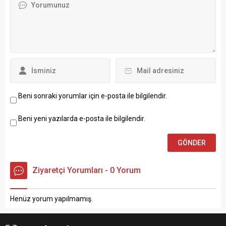
onarılamadığı için elektrik
hasretiyle yanan mahalle
sakinleri aydınlatmayı
yaktıkları çıra, gaz lambası
ve ocak ateşiyle sağlıyor....
Beni sonraki yorumlar için e-posta ile bilgilendir.
Beni yeni yazılarda e-posta ile bilgilendir.
Ziyaretçi Yorumları - 0 Yorum
Henüz yorum yapılmamış.