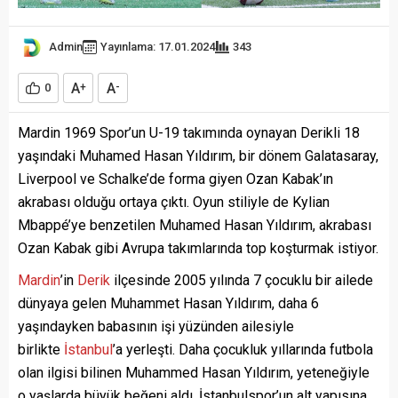
Admin
Yayınlama: 17.01.2024
343
A
A
0
+
-
Mardin 1969 Spor’un U-19 takımında oynayan Derikli 18
yaşındaki Muhamed Hasan Yıldırım, bir dönem Galatasaray,
Liverpool ve Schalke’de forma giyen Ozan Kabak’ın
akrabası olduğu ortaya çıktı. Oyun stiliyle de Kylian
Mbappé’ye benzetilen Muhamed Hasan Yıldırım, akrabası
Ozan Kabak gibi Avrupa takımlarında top koşturmak istiyor.
Mardin
’in
Derik
ilçesinde 2005 yılında 7 çocuklu bir ailede
dünyaya gelen Muhammet Hasan Yıldırım, daha 6
yaşındayken babasının işi yüzünden ailesiyle
birlikte
İstanbul
’a yerleşti. Daha çocukluk yıllarında futbola
olan ilgisi bilinen Muhammed Hasan Yıldırım, yeteneğiyle
o yaşlarda büyük beğeni aldı. İstanbulspor’un alt yapısına