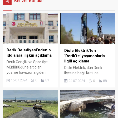
Benzer Konular
Derik Belediyesi’nden o
Dicle Elektrik’ten
iddialara ilişkin açıklama
‘Derik’te’ yaşananlarla
ilgili açıklama
Derik Gençlik ve Spor İlçe
Müdürlüğüne ait olan
Dicle Elektrik, dün Derik
yüzme havuzuna giden
ilçesine bağlı Kutluca
suyu Derik Belediyesi’nin
köyünde yaşanan trafo krizi
15.07.2024
0
81
24.07.2024
0
88
kestiği iddialarına ilişkin
ile ilgili açıklamalarda
açıklama yapan belediye,
bulundu. Dicle Elektrik
iddiaların iftira olduğunu
tarafından Mardin’in Derik
belirtti.
ilçesinde hacizli ve abonesiz
97 trafonun toplatıldığı
belirtildi. Ayrıca kurumdan
yapılan açıklamada,