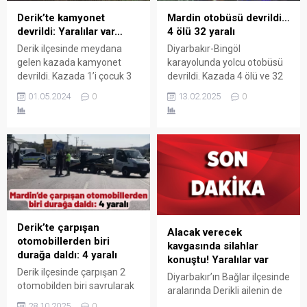
Derik’te kamyonet
Mardin otobüsü devrildi…
devrildi: Yaralılar var…
4 ölü 32 yaralı
Derik ilçesinde meydana
Diyarbakır-Bingöl
gelen kazada kamyonet
karayolunda yolcu otobüsü
devrildi. Kazada 1’i çocuk 3
devrildi. Kazada 4 ölü ve 32
kişi yaralandı.
yaralıların olduğu bildirildi.
01.05.2024
0
13.02.2025
0
Derik’te çarpışan
Alacak verecek
otomobillerden biri
kavgasında silahlar
durağa daldı: 4 yaralı
konuştu! Yaralılar var
Derik ilçesinde çarpışan 2
Diyarbakır’ın Bağlar ilçesinde
otomobilden biri savrularak
aralarında Derikli ailenin de
yol kenarındaki otobüs
olduğu iki grup arasında
28.10.2025
0