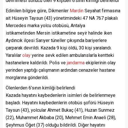
devrilmesi sonucu ölen 9 kişiden 6’sının kimliği belirlendi
Edinilen bilgiye göre, Dikmenler
Mardin
Seyahat firmasına
ait Hüseyin Taysun (43) yönetimindeki 47 NA 767 plakalı
Mercedes marka yolcu otobüsü, Antalya
istikametinden Mersin istikametine seyir halinde iken
Aydıncık ilçesi Sarıyer tüneller çıkışında bariyerlere
çarparak devrildi. Kazada 9 kişi öldü, 30 kişi yaralandı.
Yaralılar
olay
yerine sevk edilen ambulanslarla kentteki
hastanelere kaldırıldı. Polis ve
jandarma
ekiplerinin olay
yerinden yaptığı çalışmanın ardından cenazeler hastane
morglarına gönderildi.
Ölenlerden 6’sının kimliği belirlendi
Kazada hayatını kaybedenlerin isimleri de belirlenmeye
başladı. Hayatını kaybedenlerin otobüs şoförü Hüseyin
Taysun (43), yolcular Ahmet Bukaç (41), Huzan Sunmez
(22), Muhammet Akbaba (20), Mehmet Emin Anaeli (28),
Şeyhmus Öğet (37) olduğu bildirildi. Diğer hayatını