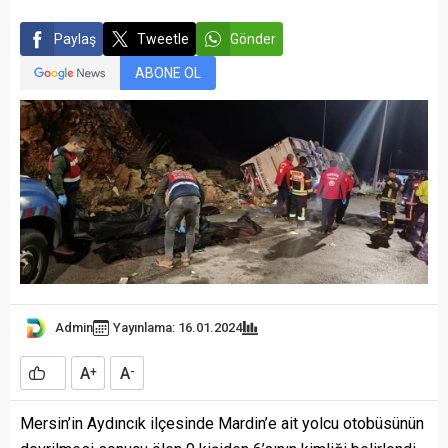
Paylaş
Tweetle
Gönder
ABONE OL
Admin
Yayınlama: 16.01.2024
A
A
+
-
Mersin’in Aydıncık ilçesinde Mardin’e ait yolcu otobüsünün