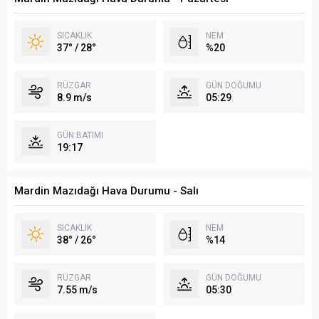
SICAKLIK
NEM
37° / 28°
%20
RÜZGAR
GÜN DOĞUMU
8.9 m/s
05:29
GÜN BATIMI
19:17
Mardin Mazıdağı Hava Durumu - Salı
SICAKLIK
NEM
38° / 26°
%14
RÜZGAR
GÜN DOĞUMU
7.55 m/s
05:30