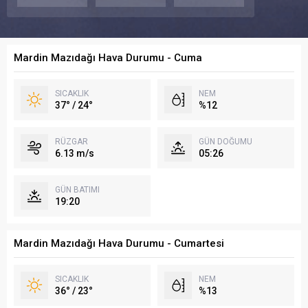
Mardin Mazıdağı Hava Durumu - Cuma
SICAKLIK
NEM
37° / 24°
%12
RÜZGAR
GÜN DOĞUMU
6.13 m/s
05:26
GÜN BATIMI
19:20
Mardin Mazıdağı Hava Durumu - Cumartesi
SICAKLIK
NEM
36° / 23°
%13