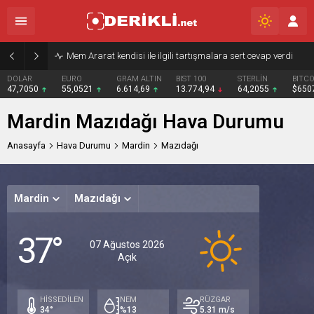
Mem Ararat kendisi ile ilgili tartışmalara sert cevap verdi
DOLAR
EURO
GRAM ALTIN
BIST 100
STERLİN
BITCO
47,7050
55,0521
6.614,69
13.774,94
64,2055
$650
Mardin Mazıdağı Hava Durumu
Anasayfa
Hava Durumu
Mardin
Mazıdağı
Mardin
Mazıdağı
Cumar
Paz
P
37°
Açık
Açık
A
07 Ağustos 2026
Açık
36°
36°
37
/
/
/
23°
26°
28
HİSSEDİLEN
NEM
RÜZGAR
34°
%13
5.31 m/s