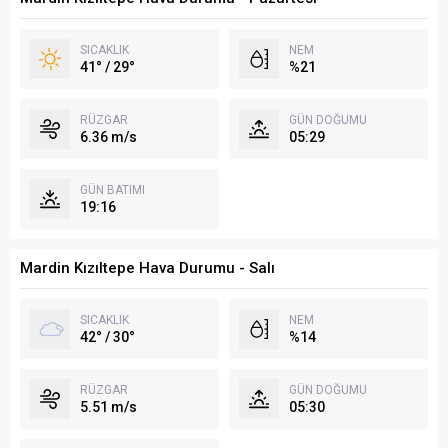
SICAKLIK
NEM
41° / 29°
%21
RÜZGAR
GÜN DOĞUMU
6.36 m/s
05:29
GÜN BATIMI
19:16
Mardin Kızıltepe Hava Durumu - Salı
SICAKLIK
NEM
42° / 30°
%14
RÜZGAR
GÜN DOĞUMU
5.51 m/s
05:30