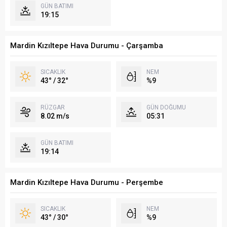
GÜN BATIMI
19:15
Mardin Kızıltepe Hava Durumu - Çarşamba
SICAKLIK
NEM
43° / 32°
%9
RÜZGAR
GÜN DOĞUMU
8.02 m/s
05:31
GÜN BATIMI
19:14
Mardin Kızıltepe Hava Durumu - Perşembe
SICAKLIK
NEM
43° / 30°
%9