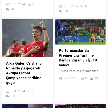
Futbol Akademisi’ne
bugün yapılan kura
15.10.2024
0
15.10.2024
0
transfer oldu. 2012 doğumlu
çekiminin ardından belli
148
106
orta saha oyuncusu Sercan
oldu.
Süer ve sol açık
pozisyonunda oynayan
Yusufcan Akyapı,
yetenekleri ve
çalışkanlıklarıyla dikkat
çekerek Sivasspor’un yolunu
tuttu.
Performanslarıyla
Premier Lig Tarihine
Damga Vuran En İyi 10
Arda Güler, Cristiano
Kaleci
Ronaldo’yu geçerek
En iyi Premier Lig kalecileri
Avrupa Futbol
listesinde yer alan isimlerin
Şampiyonası tarihine
09.05.2024
0
90
üstün performansları bugün
geçti
dahi pek çok futbolsever
Milli futbolcu Arda Güler,
tarafından hatırlanıyor.
18.06.2024
0
Gürcistan karşısında
196
kaydettiği golle Cristiano
Ronaldo’yu geçerek Avrupa