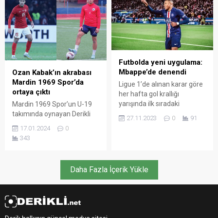
Futbol Şampiyonası
tarihinde oynadığı ilk
maçında gol atan en genç
oyuncu oldu.
Futbolda yeni uygulama:
Mbappe’de denendi
Ozan Kabak’ın akrabası
Mardin 1969 Spor’da
Ligue 1’de alınan karar göre
ortaya çıktı
her hafta gol krallığı
yarışında ilk sıradaki
Mardin 1969 Spor’un U-19
futbolcunun formasında
takımında oynayan Derikli
27.11.2023
0
91
“top scorer (en golcü)”
18 yaşındaki Muhamed
17.01.2024
0
logosu olacak. Kaynak:
Hasan Yıldırım, bir dönem
343
Duvar Gaztesi
Galatasaray, Liverpool ve
Schalke’de forma giyen
Ozan Kabak’ın akrabası
Daha Fazla İçerik Yükle
olduğu ortaya çıktı. Oyun
stiliyle de Kylian Mbappé’ye
benzetilen Muhamed Hasan
Yıldırım, akrabası Ozan
Kabak gibi Avrupa