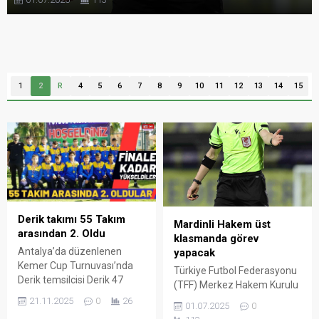
1
2
R
4
5
6
7
8
9
10
11
12
13
14
15
Derik takımı 55 Takım
Mardinli Hakem üst
arasından 2. Oldu
klasmanda görev
Antalya’da düzenlenen
yapacak
Kemer Cup Turnuvası’nda
Türkiye Futbol Federasyonu
Derik temsilcisi Derik 47
(TFF) Merkez Hakem Kurulu
Spor, önemli bir başarıya
2025-2026 sezonunda
21.11.2025
0
26
01.07.2025
0
imza atarak 55 takım
görev yapacak üst klasman