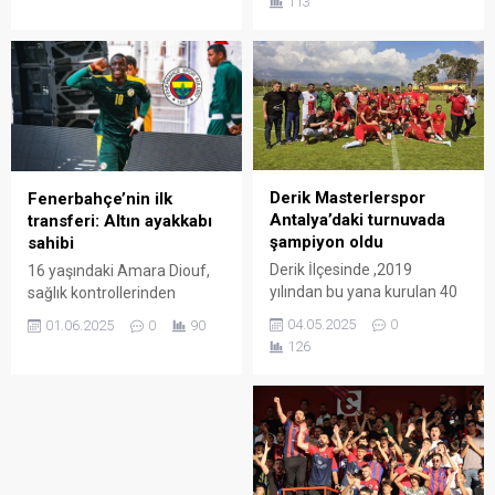
113
arasından ikincilik elde etti.
hakem, gözlemci ve video
yardımcı hakem listesini
açıkladı. Mardinli Hakem
Yunus Dursun’da üst
klasmanda görev alacak.
Derik Masterlerspor
Fenerbahçe’nin ilk
Antalya’daki turnuvada
transferi: Altın ayakkabı
şampiyon oldu
sahibi
Derik İlçesinde ,2019
16 yaşındaki Amara Diouf,
yılından bu yana kurulan 40
sağlık kontrollerinden
yaş üstü Derik
geçmek ve kendini
04.05.2025
0
01.06.2025
0
90
Masterlerspor takımı,
Fenerbahçe’ye bağlayan
126
Antalya’da düzenlenen
sözleşmeyi imzalamak
futbol turnuvasında,6
üzere İstanbul’a geldi.
takımla yaptıkları
karşılaşmada şampiyonluğu
elde ederek kupa aldı.