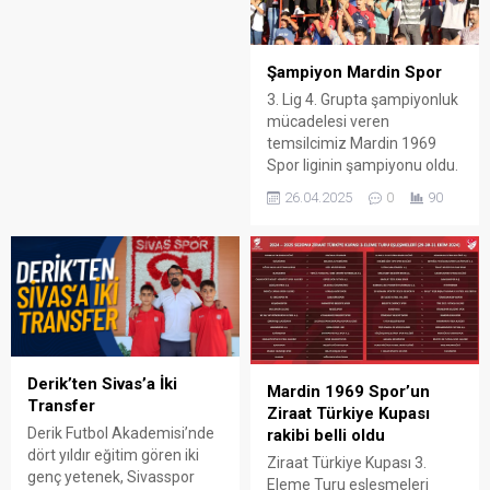
Şampiyon Mardin Spor
3. Lig 4. Grupta şampiyonluk
mücadelesi veren
temsilcimiz Mardin 1969
Spor liginin şampiyonu oldu.
26.04.2025
0
90
Derik’ten Sivas’a İki
Mardin 1969 Spor’un
Transfer
Ziraat Türkiye Kupası
Derik Futbol Akademisi’nde
rakibi belli oldu
dört yıldır eğitim gören iki
Ziraat Türkiye Kupası 3.
genç yetenek, Sivasspor
Eleme Turu eşleşmeleri