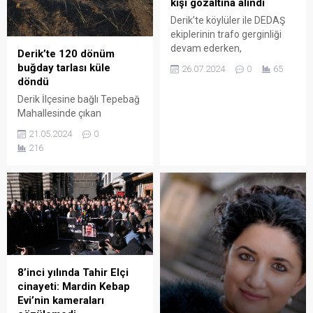
kişi gözaltına alındı
Derik’te köylüler ile DEDAŞ
ekiplerinin trafo gerginliği
devam ederken,
Derik’te 120 dönüm
jandarmanın biber gazı ile
buğday tarlası küle
26.07.2024
0
65
müdahale ettiği köylülerden
döndü
4’ü gözaltına alındı.
Derik İlçesine bağlı Tepebağ
Mahallesinde çıkan
yangında 120 dönüm
21.05.2024
0
buğday ekili arazi küle
216
döndü.
8’inci yılında Tahir Elçi
cinayeti: Mardin Kebap
Evi’nin kameraları