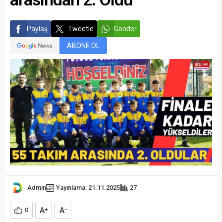
Paylaş
Tweetle
Gönder
ABONE OL
Admin
Yayınlama: 21.11.2025
27
A
A
0
+
-