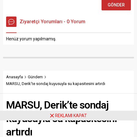
Ziyaretçi Yorumları - 0 Yorum
Henüz yorum yapılmamış.
Anasayfa
Gündem
MARSU, Derik’te sondaj kuyusuyla su kapasitesini artırdı
MARSU, Derik’te sondaj
kuyusuyla su kapasitesini
REKLAMI KAPAT
artırdı