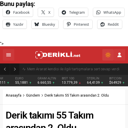
Bunu paylaş:
Facebook
X
Telegram
WhatsApp
Yazdır
Bluesky
Pinterest
Reddit
">
Derik Belediyesi Merkez Mahallelerde Kar ve Buz Temizleme Çalışmalarını Sürdürüyor
EURO
GRAM ALTIN
BIST 100
STERLİN
BITCOIN
BNB
55,1881
6.660,55
13.779,39
64,4139
$64929
$593
Anasayfa
Gündem
Derik takımı 55 Takım arasından 2. Oldu
Derik takımı 55 Takım
arasından 2. Oldu