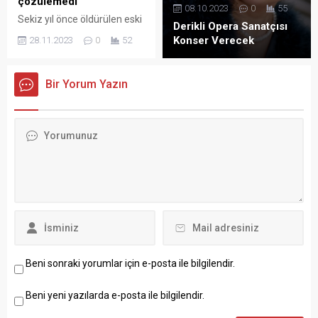
çözülemedi
08.10.2023
0
55
Sekiz yıl önce öldürülen eski
Derikli Opera Sanatçısı
Diyarbakır Baro Başkanı
Konser Verecek
28.11.2023
0
52
Tahir Elçi, vurulduğu Sur
ilçesinde tarihi Dört Ayaklı
Minare önünde anıldı. Davayı
Bir Yorum Yazın
BBC’ye değerlendiren
avukat Mehmet Emin Aktar,
” Mardin Kebap Evi kamera
kayıtları da bir türlü
çözülemedi. Tam da Tahir’in
vurulduğu yeri gösteriyor ve
ne hikmetse bir türlü o
kamera görüntüleri...
Beni sonraki yorumlar için e-posta ile bilgilendir.
Beni yeni yazılarda e-posta ile bilgilendir.