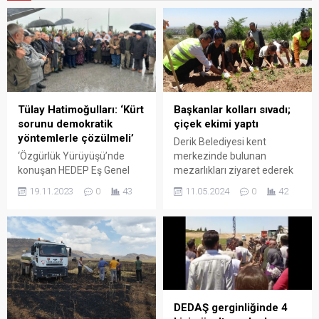
Başkanlar kolları sıvadı;
Tülay Hatimoğulları: ‘Kürt
çiçek ekimi yaptı
sorunu demokratik
yöntemlerle çözülmeli’
Derik Belediyesi kent
merkezinde bulunan
‘Özgürlük Yürüyüşü’nde
mezarlıkları ziyaret ederek
konuşan HEDEP Eş Genel
temizlik yaptı ve
Başkanı Tülay Hatimoğulları,
11.05.2024
0
42
19.11.2023
0
43
mezarlıklarda çiçek ekimi
Kürt sorunu ve tecride dair,
yaptı. Çiçek ekimi ve temizlik
“Gelin bu sorunu barışçıl
çalışmalarına eşbaşkanlar
yollarla çözmenin formülü
da katıldı.
üzerinde çalışalım” dedi.
DEDAŞ gerginliğinde 4