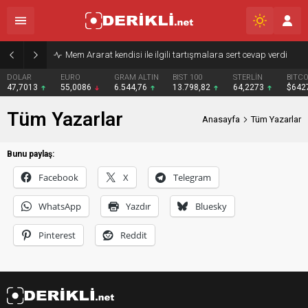
Mem Ararat kendisi ile ilgili tartışmalara sert cevap verdi
DOLAR
EURO
GRAM ALTIN
BIST 100
STERLİN
BITCO
47,7013
55,0086
6.544,76
13.798,82
64,2273
$642
Tüm Yazarlar
Anasayfa
Tüm Yazarlar
Bunu paylaş:
Facebook
X
Telegram
WhatsApp
Yazdır
Bluesky
Pinterest
Reddit