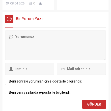
Federasyonu Başkanı Sedat
08.04.2024
0
atölye, Derik Belediyesi
Göngörür, Ramazan
Kültür Merkezi’nde
Bayramı öncesinde
düzenlendi.
yayımladığı mesajında, birlik
Bir Yorum Yazın
ve kardeşlik duygularının
önemine vurgu yaptı.
Beni sonraki yorumlar için e-posta ile bilgilendir.
Beni yeni yazılarda e-posta ile bilgilendir.