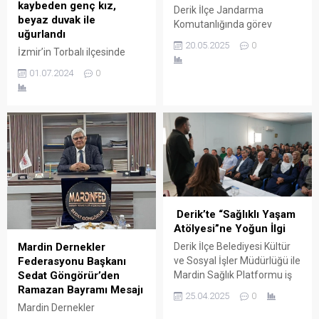
kaybeden genç kız,
Derik İlçe Jandarma
beyaz duvak ile
Komutanlığında görev
uğurlandı
yapan Uzman Çavuş Ahmet
20.05.2025
0
İzmir’in Torbalı ilçesinde
Altındaş, geçirdiği kazada
meydana gelen feci
hayatını kaybetti.
01.07.2024
0
patlamada Derikli 4 genç kız
ile beraber hayatını
kaybedenlerden 24
yaşındaki Dilek Bağ,
tabutuna örtülen beyaz
duvak ile son yolculuğuna
uğurlandı.
Derik’te “Sağlıklı Yaşam
Atölyesi”ne Yoğun İlgi
Derik İlçe Belediyesi Kültür
Mardin Dernekler
ve Sosyal İşler Müdürlüğü ile
Federasyonu Başkanı
Mardin Sağlık Platformu iş
Sedat Göngörür’den
birliğinde hayata geçirilen
Ramazan Bayramı Mesajı
25.04.2025
0
“Madde Bağımlılığı ve
Mardin Dernekler
Sağlıklı Yaşam” konulu