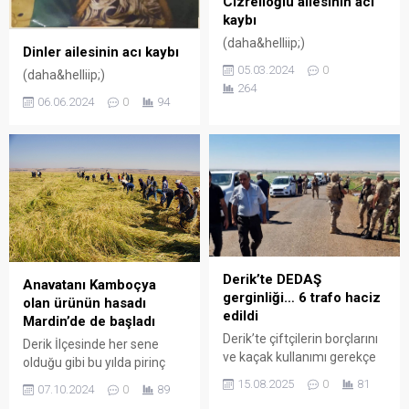
Cizrelioğlu ailesinin acı
kaybı
(daha&helliip;)
Dinler ailesinin acı kaybı
05.03.2024
0
(daha&helliip;)
264
06.06.2024
0
94
Derik’te DEDAŞ
Anavatanı Kamboçya
gerginliği… 6 trafo haciz
olan ürünün hasadı
edildi
Mardin’de de başladı
Derik’te çiftçilerin borçlarını
Derik İlçesinde her sene
ve kaçak kullanımı gerekçe
olduğu gibi bu yılda pirinç
yapan DEDAŞ ile çiftçiler
hasadına başlandı. Derik
15.08.2025
0
81
07.10.2024
0
89
arasında gerginlik
Çeltik Üreticileri Temsilcisi