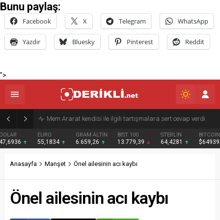
Bunu paylaş:
Facebook
X
Telegram
WhatsApp
Yazdır
Bluesky
Pinterest
Reddit
">
Derik Belediyesi Merkez Mahallelerde Kar ve Buz Temizleme Çalışmalarını Sürdürüyor
EURO
GRAM ALTIN
BIST 100
STERLİN
BITCOIN
BNB
55,1834
6.659,26
13.779,39
64,4281
$64939
$593
Anasayfa
Manşet
Önel ailesinin acı kaybı
Önel ailesinin acı kaybı