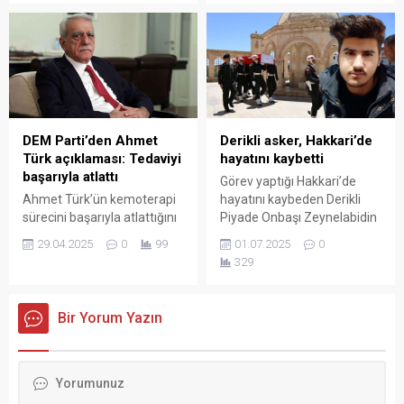
yaşanırken, 6 adet trafo
Faysal Yılmaz, “Geçen sene
haciz edildi.
120 civarında kadınlı-erkekli
işçiler hasat yaparken, bu
sene yaklaşık 100 erkek ile
60’a yakın kadın işçilerle
hasadımızı yapıyoruz.
Geçen sene 920 dekarlık
alandan 400 ton civarında
DEM Parti’den Ahmet
Derikli asker, Hakkari’de
verim elde ettik. Bu sene...
Türk açıklaması: Tedaviyi
hayatını kaybetti
başarıyla atlattı
Görev yaptığı Hakkari’de
Ahmet Türk’ün kemoterapi
hayatını kaybeden Derikli
sürecini başarıyla atlattığını
Piyade Onbaşı Zeynelabidin
açıklayan DEM Parti,
Dağ’ın cenazesi Derik’te
29.04.2025
0
99
01.07.2025
0
“Yürütülen barış
toprağa verildi.
329
çalışmalarına en kısa sürede
döneceğine yürekten
inanıyoruz” dedi.
Bir Yorum Yazın