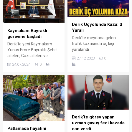
Derik Üçyolunda Kaza: 3
Yaralı
Kaymakam Bayraklı
görevine başladı
Derik’te meydana gelen
trafik kazasında üç kişi
Derik’te yeni Kaymakam
yaralandı.
Yunus Emre Bayraklı, Şehit
aileleri, Gazi aileleri ve
27.12.2023
0
esnafları ziyaret ederek
24.07.2024
0
göreve başladı.
Derik’te görev yapan
uzman çavuş feci kazada
Patlamada hayatını
can verdi