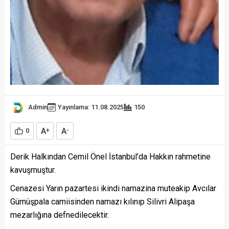
Admin
Yayınlama: 11.08.2025
150
A
A
0
+
-
Derik Halkından Cemil Önel İstanbul’da Hakkın rahmetine
kavuşmuştur.
Cenazesi Yarın pazartesi ikindi namazina muteakip Avcılar
Gümüşpala camiisinden namazı kılınıp Silivri Alipaşa
mezarlığına defnedilecektir.