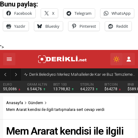
Bunu paylaş:
Facebook
X
Telegram
WhatsApp
Yazdır
Bluesky
Pinterest
Reddit
">
Derik Belediyesi Merkez Mahallelerde Kar ve Buz Temizleme Çalışmalarını Sürdürüyor
EURO
GRAM ALTIN
BIST 100
STERLİN
BITCOIN
BNB
55,0086
6.544,76
13.798,82
64,2273
$64278
$589
Anasayfa
Gündem
Mem Ararat kendisi ile ilgili tartışmalara sert cevap verdi
Mem Ararat kendisi ile ilgili