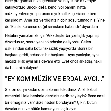
Nice programlarınıza içtenlikle ve büyük bir özveriyle
katılıyorduk. Birçok defa, kendi yol paramı hatta
müzisyenlerin yol parasını o yoksulluk içerisinde ben
karşıladım. Ama siz verdiğiniz hiçbir sözü tutmadınız. Yine
de ‘Bunlar kurumun değil şahısların hatasıdır’ diyordum.
Hataları yamalamak için ‘Arkadaşlar bir yanlışlık yapmış’
diyordunuz, sonra yeni arkadaşlar geliyordu. Gelen
eskisinden daha kötü haksızlık yapıyordu. Sonra bir
başkası geldi, ardından bir başkası… Aynı yanlışlar, aynı
haksızlıklar, aynı hırs devam etti. Evet onca arkadaş haklı
da ben mi hatalyım!
“EY KOM MÜZİK VE ERDAL AVCI…”
Siz bir derya kadar olan sabrımı tükettiniz. Allah kabul
etmesin! Hele benimle derdiniz nedir söyleyin? Bana nasıl
bir emeğiniz var? Size neden borçluyum? Çıkın, bütün
davalarınızı ve bütün kamuoyunu açıklayın.