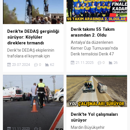
Derik takımı 55 Takım
Derik’te DEDAŞ gerginliği
arasından 2. Oldu
sürüyor: Köylüler
Antalya’da düzenlenen
direklere tırmandı
Kemer Cup Turnuvası’nda
Derik’te DEDAŞ ekiplerinin
Derik temsilcisi Derik 47
trafolara el koymak için
Spor, önemli bir başarıya
jandarma ile beraber gittiği
21.11.2025
0
26
23.07.2024
0
62
imza atarak 55 takım
Atlı köyünde, DEDAŞ
arasından ikincilik elde etti.
ekiplerini engellemek
isteyen köylüler direklere
tırmandı.
Derik’te Yol çalışmaları
sürüyor
Mardin Büyükşehir
11.11.2023
0