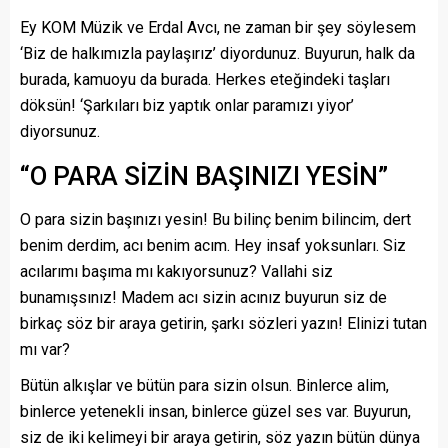
Ey KOM Müzik ve Erdal Avcı, ne zaman bir şey söylesem
‘Biz de halkımızla paylaşırız’ diyordunuz. Buyurun, halk da
burada, kamuoyu da burada. Herkes eteğindeki taşları
döksün! ‘Şarkıları biz yaptık onlar paramızı yiyor’
diyorsunuz.
“O PARA SİZİN BAŞINIZI YESİN”
O para sizin başınızı yesin! Bu bilinç benim bilincim, dert
benim derdim, acı benim acım. Hey insaf yoksunları. Siz
acılarımı başıma mı kakıyorsunuz? Vallahi siz
bunamışsınız! Madem acı sizin acınız buyurun siz de
birkaç söz bir araya getirin, şarkı sözleri yazın! Elinizi tutan
mı var?
Bütün alkışlar ve bütün para sizin olsun. Binlerce alim,
binlerce yetenekli insan, binlerce güzel ses var. Buyurun,
siz de iki kelimeyi bir araya getirin, söz yazın bütün dünya