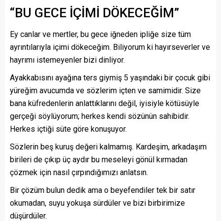
“BU GECE İÇİMİ DÖKECEĞİM”
Ey canlar ve mertler, bu gece iğneden ipliğe size tüm
ayrıntılarıyla içimi dökeceğim. Biliyorum ki hayırseverler ve
hayrımı istemeyenler bizi dinliyor.
Ayakkabısını ayağına ters giymiş 5 yaşındaki bir çocuk gibi
yüreğim avucumda ve sözlerim içten ve samimidir. Size
bana küfredenlerin anlattıklarını değil, iyisiyle kötüsüyle
gerçeği söylüyorum; herkes kendi sözünün sahibidir.
Herkes içtiği süte göre konuşuyor.
Sözlerin beş kuruş değeri kalmamış. Kardeşim, arkadaşım
birileri de çıkıp üç aydır bu meseleyi gönül kırmadan
çözmek için nasıl çırpındığımızı anlatsın.
Bir çözüm bulun dedik ama o beyefendiler tek bir satır
okumadan, suyu yokuşa sürdüler ve bizi birbirimize
düşürdüler.