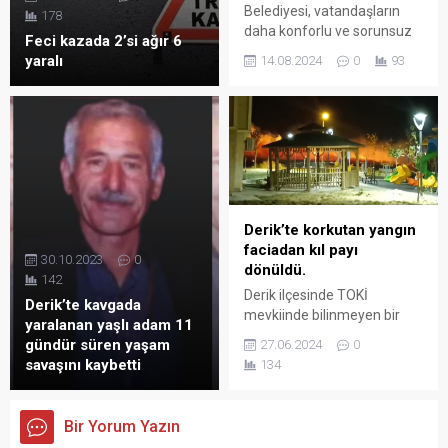
Belediyesi, vatandaşların
178
daha konforlu ve sorunsuz
Feci kazada 2’si ağır 6
ulaşım sağlayabilmeleri için
yaralı
14.08.2024
0
93
kent genelinde yol
çalışmalarını sürdürüyor.
Derik’te korkutan yangın
faciadan kıl payı
30.10.2023
0
dönüldü.
142
Derik ilçesinde TOKİ
Derik’te kavgada
mevkiinde bilinmeyen bir
yaralanan yaşlı adam 11
nedenden dolayı yangın
gündür süren yaşam
27.06.2024
0
çıktı. Rüzgarın etkisiyle
savaşını kaybetti
134
yangın büyüdü. Yangın oyun
parkına sıçramadan
güçlükle söndürüldü.
Bir Yorum Yazın