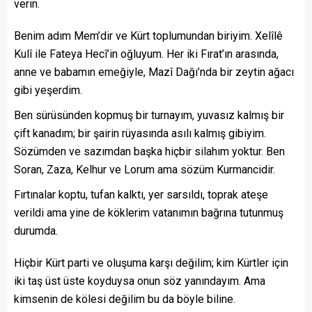
verin.
Benim adım Mem’dir ve Kürt toplumundan biriyim. Xelîlê
Kulî ile Fateya Hecî’in oğluyum. Her iki Fırat’ın arasında,
anne ve babamın emeğiyle, Mazî Dağı’nda bir zeytin ağacı
gibi yeşerdim.
Ben sürüsünden kopmuş bir turnayım, yuvasız kalmış bir
çift kanadım; bir şairin rüyasında asılı kalmış gibiyim.
Sözümden ve sazımdan başka hiçbir silahım yoktur. Ben
Soran, Zaza, Kelhur ve Lorum ama sözüm Kurmancidir.
Fırtınalar koptu, tufan kalktı, yer sarsıldı, toprak ateşe
verildi ama yine de köklerim vatanımın bağrına tutunmuş
durumda.
Hiçbir Kürt parti ve oluşuma karşı değilim; kim Kürtler için
iki taş üst üste koyduysa onun söz yanındayım. Ama
kimsenin de kölesi değilim bu da böyle biline.