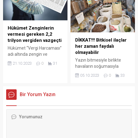
açıyor.
Hükümet Zenginlerin
vermesi gereken 2,2
DİKKAT!!! Bitkisel ilaçlar
trilyon vergiden vazgeçti
her zaman faydalı
Hükümet “Vergi Harcaması”
olmayabilir
adı altında zengin ve
Yazın bitmesiyle birlikte
sermaye sahiplerinden
21.10.2023
0
31
havaların soğumasıyla
alınan 2 trilyon 210 milyar
mevsimsel geçiş
vergiyi tahsil etmekten
05.10.2023
0
33
hastalıklarını kapılarını açtı.
vazgeçti.
Peki bu geçiş döneminde ne
yapılır ? Mardin de 35 yıldır
Bir Yorum Yazın
aktarcılık yapan Remzi
Yağmurcu mevsimsel geçiş
döneminde ne yapılır
sorusunu yanıtladı.