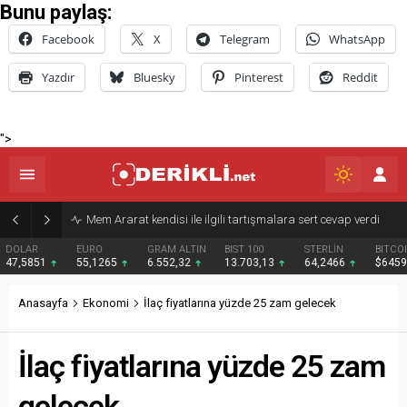
Bunu paylaş:
Facebook
X
Telegram
WhatsApp
Yazdır
Bluesky
Pinterest
Reddit
">
Derik Belediyesi Merkez Mahallelerde Kar ve Buz Temizleme Çalışmalarını Sürdürüyor
EURO
GRAM ALTIN
BIST 100
STERLİN
BITCOIN
BNB
55,1265
6.552,32
13.703,13
64,2466
$64594
$595
Anasayfa
Ekonomi
İlaç fiyatlarına yüzde 25 zam gelecek
İlaç fiyatlarına yüzde 25 zam
gelecek