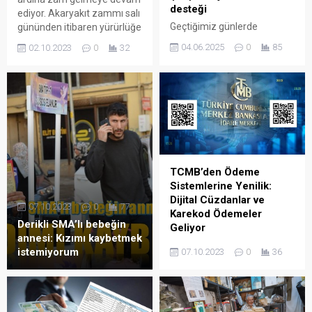
desteği
ediyor. Akaryakıt zammı salı
Geçtiğimiz günlerde
gününden itibaren yürürlüğe
tarımsal sulama
girecek.
04.06.2025
0
85
02.10.2023
0
32
abonelerine yönelik borç
uyarısını yineleyen Dicle
Elektrik, bu kez Mardin’de
yeni bir destek uygulamasını
devreye aldı. Borcunu
ödeyen çiftçilere sulama
sezonunda mağduriyet
yaşatmamak için jeneratör
dağıtımına başlayacağını
TCMB’den Ödeme
açıklayan şirket, yakıt ve
Sistemlerine Yenilik:
kurulum dahil tüm
Dijital Cüzdanlar ve
07.10.2023
0
77
masrafları karşılayacak.
Karekod Ödemeler
Derikli SMA’lı bebeğin
Geliyor
annesi: Kızımı kaybetmek
Türkiye Cumhuriyet Merkez
istemiyorum
07.10.2023
0
36
Bankası, Resmî Gazete’de
yayınladığı tebliğ ile dijital
cüzdanlar ve karekod ile
güvenli ödemelerin önünü