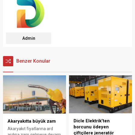
Admin
Benzer Konular
Dicle Elektrik’ten
Akaryakıtta büyük zam
borcunu ödeyen
Akaryakıt fiyatlarına ard
çiftçilere jeneratör
ardına zam gelmeye devam