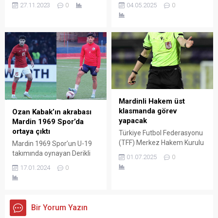
yaş üstü Derik
futbolcunun formasında
04.05.2025
0
27.11.2023
0
Masterlerspor takımı,
“top scorer (en golcü)”
Antalya’da düzenlenen
logosu olacak. Kaynak:
futbol turnuvasında,6
Duvar Gaztesi
takımla yaptıkları
karşılaşmada şampiyonluğu
elde ederek kupa aldı.
Mardinli Hakem üst
klasmanda görev
Ozan Kabak’ın akrabası
yapacak
Mardin 1969 Spor’da
ortaya çıktı
Türkiye Futbol Federasyonu
(TFF) Merkez Hakem Kurulu
Mardin 1969 Spor’un U-19
2025-2026 sezonunda
takımında oynayan Derikli
01.07.2025
0
görev yapacak üst klasman
18 yaşındaki Muhamed
17.01.2024
0
hakem, gözlemci ve video
Hasan Yıldırım, bir dönem
yardımcı hakem listesini
Galatasaray, Liverpool ve
açıkladı. Mardinli Hakem
Schalke’de forma giyen
Yunus Dursun’da üst
Ozan Kabak’ın akrabası
Bir Yorum Yazın
klasmanda görev alacak.
olduğu ortaya çıktı. Oyun