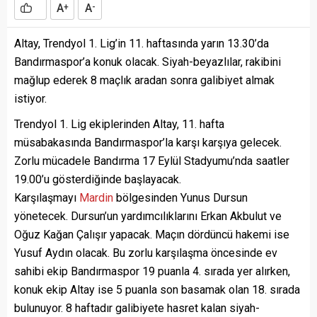
A
A
+
-
Altay, Trendyol 1. Lig’in 11. haftasında yarın 13.30’da
Bandırmaspor’a konuk olacak. Siyah-beyazlılar, rakibini
mağlup ederek 8 maçlık aradan sonra galibiyet almak
istiyor.
Trendyol 1. Lig ekiplerinden Altay, 11. hafta
müsabakasında Bandırmaspor’la karşı karşıya gelecek.
Zorlu mücadele Bandırma 17 Eylül Stadyumu’nda saatler
19.00’u gösterdiğinde başlayacak.
Karşılaşmayı
Mardin
bölgesinden Yunus Dursun
yönetecek. Dursun’un yardımcılıklarını Erkan Akbulut ve
Oğuz Kağan Çalışır yapacak. Maçın dördüncü hakemi ise
Yusuf Aydın olacak. Bu zorlu karşılaşma öncesinde ev
sahibi ekip Bandırmaspor 19 puanla 4. sırada yer alırken,
konuk ekip Altay ise 5 puanla son basamak olan 18. sırada
bulunuyor. 8 haftadır galibiyete hasret kalan siyah-