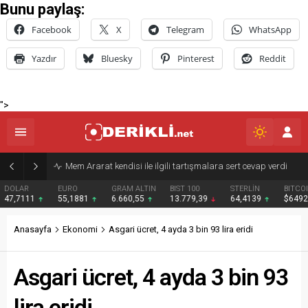
Bunu paylaş:
Facebook
X
Telegram
WhatsApp
Yazdır
Bluesky
Pinterest
Reddit
">
Derik Belediyesi Merkez Mahallelerde Kar ve Buz Temizleme Çalışmalarını Sürdürüyor
EURO
GRAM ALTIN
BIST 100
STERLİN
BITCOIN
BNB
55,1881
6.660,55
13.779,39
64,4139
$64922
$602
Anasayfa
Ekonomi
Asgari ücret, 4 ayda 3 bin 93 lira eridi
Asgari ücret, 4 ayda 3 bin 93
lira eridi