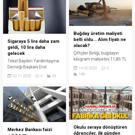
değişecek. İşte tüm araç
sınıfları için MTV ücretleri…
Buğday üretim maliyeti
belli oldu… Alım fiyatı ne
Sigaraya 5 lira daha zam
olacak?
geldi, 10 lira daha
gelecek
Çiftçiler Birliği, buğdayın
kilogram maliyetini 11,85 TL
Tekel Bayileri Yardımlaşma
olarak hesapladı. Hububat
Derneği Başkanı Erol
14.05.2025
0
fiyatı için üreticinin
Dündar, JTI grubu sigaralara
148
02.11.2023
0
36
beklentisi en düşük 16 TL
5 lira zam geldiğini açıkladı.
oldu. Peki, TMO buğday alım
fiyatını kaç lira olarak
belirleyecek?
Okulu seraya dönüştüren
Merkez Bankası faizi
öğrenciler, ilk günden