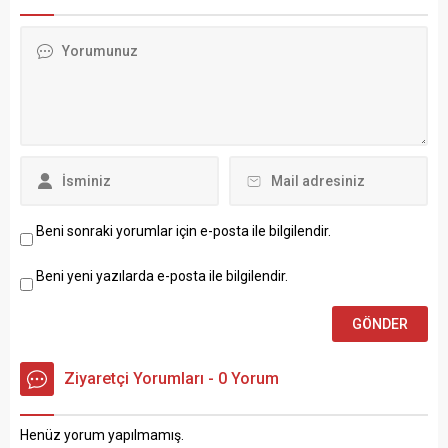
stiliyle de Kylian Mbappé’ye
benzetilen Muhamed Hasan
Yıldırım, akrabası Ozan
Kabak gibi Avrupa
takımlarında top koşturmak
istiyor.
Beni sonraki yorumlar için e-posta ile bilgilendir.
Beni yeni yazılarda e-posta ile bilgilendir.
Ziyaretçi Yorumları - 0 Yorum
Henüz yorum yapılmamış.