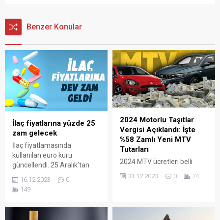
Benzer Konular
2024 Motorlu Taşıtlar
İlaç fiyatlarına yüzde 25
Vergisi Açıklandı: İşte
zam gelecek
%58 Zamlı Yeni MTV
İlaç fiyatlamasında
Tutarları
kullanılan euro kuru
2024 MTV ücretleri belli
güncellendi. 25 Aralık’tan
oldu. Yeni yılda MTV’ye
itibaren yürürlüğe girecek
31.12.2023
0
74
16.12.2023
0
yeniden değerleme oranına
kararla ilaç fiyatlarına yüzde
149
paralel olarak %58 zam
25 zam gelecek.
yapıldı. Peki bu karara göre
2024 MTV fiyatları nasıl