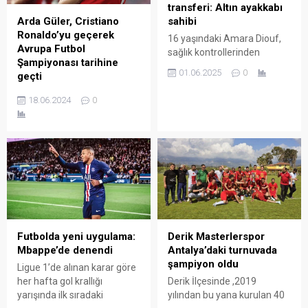
transferi: Altın ayakkabı
sahibi
Arda Güler, Cristiano
Ronaldo’yu geçerek
16 yaşındaki Amara Diouf,
Avrupa Futbol
sağlık kontrollerinden
Şampiyonası tarihine
geçmek ve kendini
01.06.2025
0
geçti
Fenerbahçe’ye bağlayan
sözleşmeyi imzalamak
Milli futbolcu Arda Güler,
18.06.2024
0
üzere İstanbul’a geldi.
Gürcistan karşısında
kaydettiği golle Cristiano
Ronaldo’yu geçerek Avrupa
Futbol Şampiyonası
tarihinde oynadığı ilk
maçında gol atan en genç
oyuncu oldu.
Derik Masterlerspor
Futbolda yeni uygulama:
Antalya’daki turnuvada
Mbappe’de denendi
şampiyon oldu
Ligue 1’de alınan karar göre
Derik İlçesinde ,2019
her hafta gol krallığı
yılından bu yana kurulan 40
yarışında ilk sıradaki