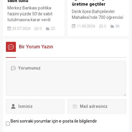
sabit tuttu
üretime geçtiler
Merkez Bankası politika
Derik ilçesi Bahçelievler
faizini yüzde 50’de sabit
Mahallesi’nde 700 öğrencisi
tutulmasına karar verdi.
bulunan Mesleki ve Teknik
Karar metinde Temmuz
11.09.2024
0
96
23.07.2024
0
22
Anadolu Lisesi Tarım
enflasyonuna ilişkin sinyal
Bölümü’nün 80 öğrencisi,
verildi.
okulun 60 metrekarelik
Bir Yorum Yazın
bodrum katında 2 aylık
çalışma sonucunda günde
200 kilo istiridye mantarı
üretecek.
Beni sonraki yorumlar için e-posta ile bilgilendir.