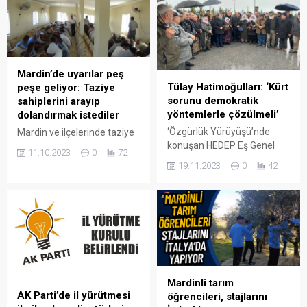
Mardin’de uyarılar peş
Tülay Hatimoğulları: ‘Kürt
peşe geliyor: Taziye
sorunu demokratik
sahiplerini arayıp
yöntemlerle çözülmeli’
dolandırmak istediler
‘Özgürlük Yürüyüşü’nde
Mardin ve ilçelerinde taziye
konuşan HEDEP Eş Genel
sahiplerini arayarak
11.10.2023
0
72
Başkanı Tülay Hatimoğulları,
dolandırmak isteyenlerin
19.11.2023
0
42
Kürt sorunu ve tecride dair,
olduğu belirlendi. Sosyal
“Gelin bu sorunu barışçıl
medya gruplarında yapılan
yollarla çözmenin formülü
paylaşımlarla dolandırıcılara
üzerinde çalışalım” dedi.
karşı dikkatli olunması
istendi. Uyarılarpeş peşe
yapıldı.
Mardinli tarım
AK Parti’de il yürütmesi
öğrencileri, stajlarını