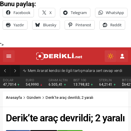
Bunu paylaş:
Facebook
X
Telegram
WhatsApp
Yazdır
Bluesky
Pinterest
Reddit
">
Derik Belediyesi Merkez Mahallelerde Kar ve Buz Temizleme Çalışmalarını Sürdürüyor
EURO
GRAM ALTIN
BIST 100
STERLİN
BITCOIN
BNB
54,9990
6.505,41
13.798,82
64,2141
$64217
$591
Anasayfa
Gündem
Derik’te araç devrildi; 2 yaralı
Derik’te araç devrildi; 2 yaralı