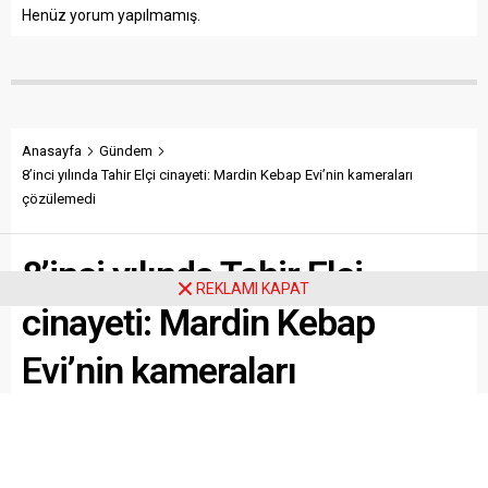
Henüz yorum yapılmamış.
Anasayfa
Gündem
8’inci yılında Tahir Elçi cinayeti: Mardin Kebap Evi’nin kameraları
çözülemedi
8’inci yılında Tahir Elçi
REKLAMI KAPAT
cinayeti: Mardin Kebap
Evi’nin kameraları
çözülemedi
Paylaş
Tweetle
Gönder