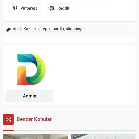
Pinterest
Reddit
derik
,
Kaza
,
kızıltepe
,
mardin
,
sürmanşet
Admin
Benzer Konular