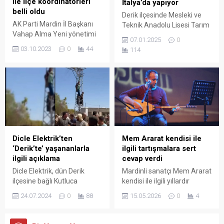
ile ilçe koordinatörleri
İtalya’da yapıyor
belli oldu
Derik ilçesinde Mesleki ve
AK Parti Mardin İl Başkanı
Teknik Anadolu Lisesi Tarım
Vahap Alma Yeni yönetimi
Alanı Bölümü’nden 16
07.01.2025
0
ile parti yürütme kurulu
öğrenci, öğretmenleri
03.10.2023
0
44
114
üyeleri ve İlçe
eşliğinde Erasmus Projesi
Koordinatörleri
kapsamında İtalya’nın
görevlendirmelerini
Bologna şehrinde zeytincilik
oluşturdu.
eğitimi alıyor.
Mem Ararat kendisi ile
Dicle Elektrik’ten
ilgili tartışmalara sert
‘Derik’te’ yaşananlarla
cevap verdi
ilgili açıklama
Mardinli sanatçı Mem Ararat
Dicle Elektrik, dün Derik
kendisi ile ilgili yıllardır
ilçesine bağlı Kutluca
sürdürülen tartışmalara
köyünde yaşanan trafo krizi
15.05.2026
0
4
24.07.2024
0
88
yayınladığı bir video ile
ile ilgili açıklamalarda
cevap verdi: “Para başınızı
bulundu. Dicle Elektrik
yesin” ifadelerini kullandı.
tarafından Mardin’in Derik