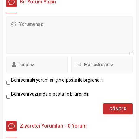
Bir Yorum Yazın
ilçesinde hacizli ve abonesiz
97 trafonun toplatıldığı
belirtildi. Ayrıca kurumdan
yapılan açıklamada,
“Abonesiz trafo ve kaçak
elektrik kullanımına yönelik
başlatılan çalışmanın diğer il
ve ilçelerde de yapılacağını
bildirdi.” ifadelerine yer...
Beni sonraki yorumlar için e-posta ile bilgilendir.
Beni yeni yazılarda e-posta ile bilgilendir.
Ziyaretçi Yorumları - 0 Yorum