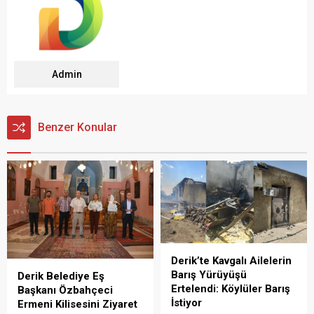
Admin
Benzer Konular
Derik’te Kavgalı Ailelerin
Barış Yürüyüşü
Derik Belediye Eş
Ertelendi: Köylüler Barış
Başkanı Özbahçeci
İstiyor
Ermeni Kilisesini Ziyaret