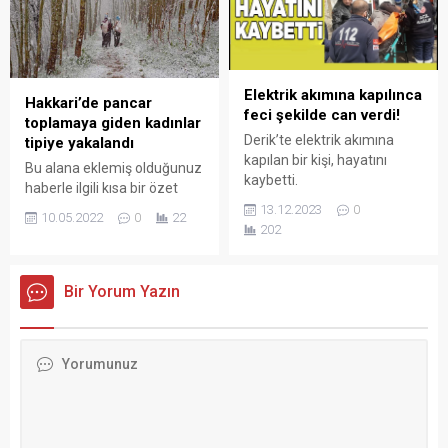
platformlarda
şüpheli gözaltına alınırken,
sürdüreceğim” dedi.
adeta cephanelik de ele
geçirildi.
Elektrik akımına kapılınca
Hakkari’de pancar
feci şekilde can verdi!
toplamaya giden kadınlar
Derik’te elektrik akımına
tipiye yakalandı
kapılan bir kişi, hayatını
Bu alana eklemiş olduğunuz
kaybetti.
haberle ilgili kısa bir özet
bilgisi ekleyebilirsiniz. Bu
13.12.2023
0
10.05.2022
0
22
metin yazı düzenleme
202
sayfasında "Özet"
bölümünden eklenebilir.
Özet eklenmişse başlık
Bir Yorum Yazın
altında kalın olarak bu
şekilde gösterilir,
eklenmemişse bu alan boş
kalır.