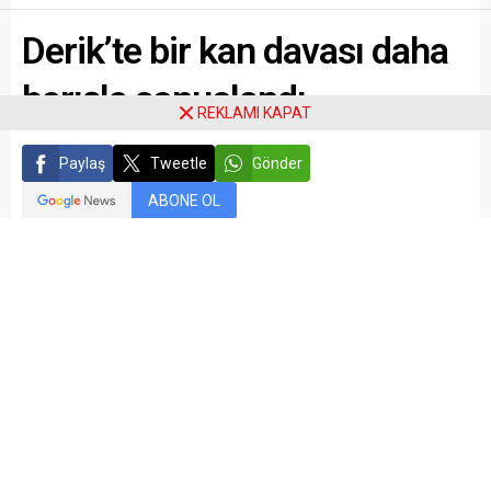
Derik’te bir kan davası daha
barışla sonuçlandı
REKLAMI KAPAT
Paylaş
Tweetle
Gönder
ABONE OL