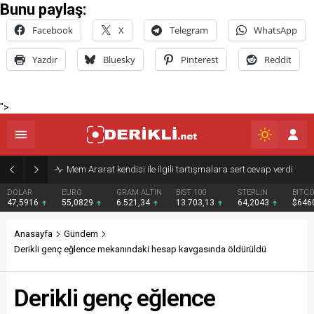
Bunu paylaş:
Facebook
X
Telegram
WhatsApp
Yazdır
Bluesky
Pinterest
Reddit
">
Derik Belediyesi Merkez Mahallelerde Kar ve Buz Temizleme Çalışmalarını Sürdürüyor
EURO
GRAM ALTIN
BIST 100
STERLİN
BITCOIN
BNB
55,0829
6.521,34
13.703,13
64,2043
$64609
$595
Anasayfa
Gündem
Derikli genç eğlence mekanındaki hesap kavgasında öldürüldü
Derikli genç eğlence