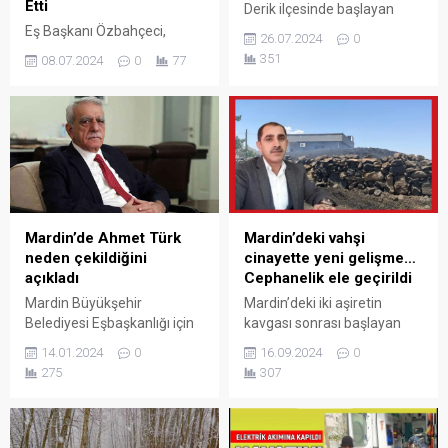
Etti
Derik ilçesinde başlayan
ardından Artuklu ilçesine
Eş Başkanı Özbahçeci,
26.07.2024
0
sıçrayan husumetli ailelerin
Derik’te tek kilise olan Surp
351
08.07.2024
0
77
kavgasında bir kişi
Kevork Ermeni Kilisesini
yaralanmış, bir kişi de
ziyaret etti.
öldürülmüştü. Kavga yine
alevlendi, köylüler barış
isterken, yapılması beklenen
Barış Yürüyüşü de iptal
edildi.
Mardin’de Ahmet Türk
Mardin’deki vahşi
neden çekildiğini
cinayette yeni gelişme…
açıkladı
Cephanelik ele geçirildi
Mardin Büyükşehir
Mardin’deki iki aşiretin
Belediyesi Eşbaşkanlığı için
kavgası sonrası başlayan
yaptığı aday adaylığı
kavgalar silsilesinde Artuklu
14.01.2024
0
16.09.2024
0
başvurusunu birinci turda
ilçesinde Resul Derin’in çekiç
275
307
seçilememesi gerekçesiyle
ve sopa ile öldürülmesi ve
çekildiğini belirten Ahmet
ardından yaşanan aşiret
Türk, “Kürt halkının
çatışmaları neticesinde
mücadelesini farklı
operasyon yapıldı. 10