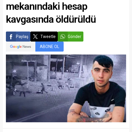
mekanındaki hesap
kavgasında öldürüldü
Paylaş
Tweetle
Gönder
ABONE OL