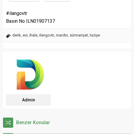
#ilangovtr
Basın No ILN01907137
derik
,
evi
,
ihale
,
ilangovtr
,
mardin
,
sürmanşet
,
taziye
Admin
Benzer Konular