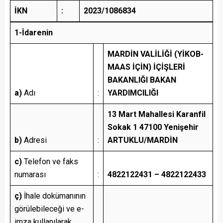
İKN
:
2023/1086834
1-İdarenin
MARDİN VALİLİĞİ (YİKOB-
MAAS İÇİN) İÇİŞLERİ
BAKANLIĞI BAKAN
a)
Adı
:
YARDIMCILIĞI
13 Mart Mahallesi Karanfil
Sokak 1 47100 Yenişehir
b)
Adresi
:
ARTUKLU/MARDİN
c)
Telefon ve faks
numarası
:
4822122431 – 4822122433
ç)
İhale dokümanının
görülebileceği ve e-
imza kullanılarak