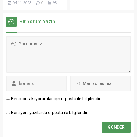
04.11.2023
0
93
arasından ikincilik elde etti.
olacak. Siyah-beyazlılar,
rakibini mağlup ederek 8
maçlık aradan sonra
Bir Yorum Yazın
galibiyet almak istiyor.
Beni sonraki yorumlar için e-posta ile bilgilendir.
Beni yeni yazılarda e-posta ile bilgilendir.