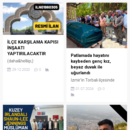
İLÇE KARŞILAMA KAPISI
İNŞAATI
YAPTIRILACAKTIR
Patlamada hayatını
(daha&helliip;)
kaybeden genç kız,
beyaz duvak ile
29.12.2023
0
uğurlandı
İzmir’in Torbalı ilçesinde
meydana gelen feci
01.07.2024
0
patlamada Derikli 4 genç kız
ile beraber hayatını
kaybedenlerden 24
yaşındaki Dilek Bağ,
tabutuna örtülen beyaz
duvak ile son yolculuğuna
uğurlandı.