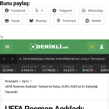
Bunu paylaş:
Facebook
X
Telegram
WhatsApp
Yazdır
Bluesky
Pinterest
Reddit
">
Derik Belediyesi Merkez Mahallelerde Kar ve Buz Temizleme Çalışmalarını Sürdürüyor
EURO
GRAM ALTIN
BIST 100
STERLİN
BITCOIN
BNB
55,0086
6.544,76
13.798,82
64,2273
$64278
$589
Anasayfa
Spor
UEFA Resmen Açıkladı: Türkiye ile İtalya, EURO 2032’ye Ev Sahipliği
Yapacak!
UEFA Resmen Açıkladı: