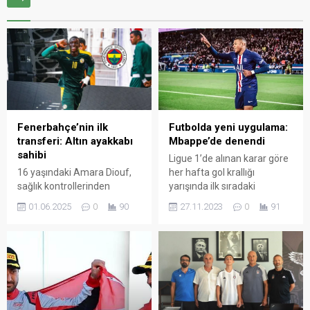
Fenerbahçe’nin ilk
Futbolda yeni uygulama:
transferi: Altın ayakkabı
Mbappe’de denendi
sahibi
Ligue 1’de alınan karar göre
16 yaşındaki Amara Diouf,
her hafta gol krallığı
sağlık kontrollerinden
yarışında ilk sıradaki
geçmek ve kendini
futbolcunun formasında
01.06.2025
0
90
27.11.2023
0
91
Fenerbahçe’ye bağlayan
“top scorer (en golcü)”
sözleşmeyi imzalamak
logosu olacak. Kaynak:
üzere İstanbul’a geldi.
Duvar Gaztesi