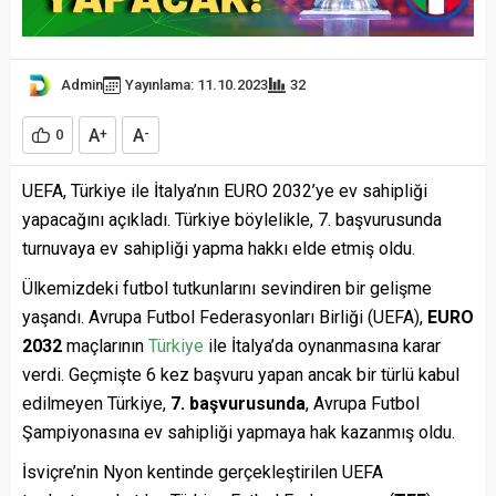
Admin
Yayınlama: 11.10.2023
32
A
A
0
+
-
UEFA, Türkiye ile İtalya’nın EURO 2032’ye ev sahipliği
yapacağını açıkladı. Türkiye böylelikle, 7. başvurusunda
turnuvaya ev sahipliği yapma hakkı elde etmiş oldu.
Ülkemizdeki futbol tutkunlarını sevindiren bir gelişme
yaşandı. Avrupa Futbol Federasyonları Birliği (UEFA),
EURO
2032
maçlarının
Türkiye
ile İtalya’da oynanmasına karar
verdi. Geçmişte 6 kez başvuru yapan ancak bir türlü kabul
edilmeyen Türkiye,
7. başvurusunda
, Avrupa Futbol
Şampiyonasına ev sahipliği yapmaya hak kazanmış oldu.
İsviçre’nin Nyon kentinde gerçekleştirilen UEFA