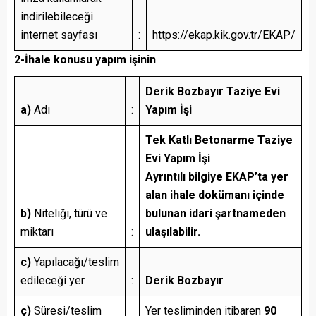
indirilebileceği
internet sayfası
:
https://ekap.kik.gov.tr/EKAP/
2-İhale konusu yapım işinin
Derik Bozbayır Taziye Evi
a)
Adı
:
Yapım İşi
Tek Katlı Betonarme Taziye
Evi Yapım İşi
Ayrıntılı bilgiye EKAP’ta yer
alan ihale dokümanı içinde
b)
Niteliği, türü ve
bulunan idari şartnameden
miktarı
:
ulaşılabilir.
c)
Yapılacağı/teslim
edileceği yer
:
Derik Bozbayır
ç)
Süresi/teslim
Yer tesliminden itibaren
90