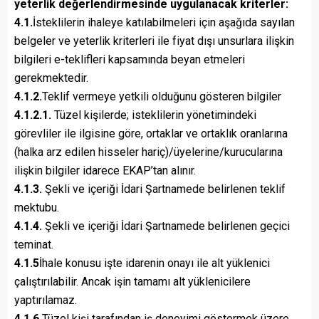
yeterlik değerlendirmesinde uygulanacak kriterler:
4.1.
İsteklilerin ihaleye katılabilmeleri için aşağıda sayılan
belgeler ve yeterlik kriterleri ile fiyat dışı unsurlara ilişkin
bilgileri e-teklifleri kapsamında beyan etmeleri
gerekmektedir.
4.1.2.
Teklif vermeye yetkili olduğunu gösteren bilgiler
4.1.2.1.
Tüzel kişilerde; isteklilerin yönetimindeki
görevliler ile ilgisine göre, ortaklar ve ortaklık oranlarına
(halka arz edilen hisseler hariç)/üyelerine/kurucularına
ilişkin bilgiler idarece EKAP’tan alınır.
4.1.3.
Şekli ve içeriği İdari Şartnamede belirlenen teklif
mektubu.
4.1.4.
Şekli ve içeriği İdari Şartnamede belirlenen geçici
teminat.
4.1.5
İhale konusu işte idarenin onayı ile alt yüklenici
çalıştırılabilir. Ancak işin tamamı alt yüklenicilere
yaptırılamaz.
4.1.6
Tüzel kişi tarafından iş deneyimi göstermek üzere