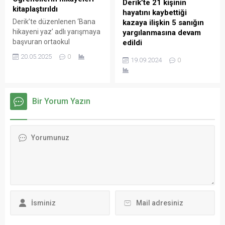
Derik’te 21 kişinin
kitaplaştırıldı
hayatını kaybettiği
Derik’te düzenlenen ‘Bana
kazaya ilişkin 5 sanığın
hikayeni yaz’ adlı yarışmaya
yargılanmasına devam
başvuran ortaokul
edildi
öğrencilerinin 245
Derik ilçesinde art arda
20.05.2025
0
19.09.2024
0
hikayesinden seçilen en iyi
meydana gelen, 1 polis
25’i kitaplaştırıldı.
memurunun şehit olduğu,
20 kişinin hayatını kaybettiği,
47 kişinin yaralandığı iki
Bir Yorum Yazın
kazaya ilişkin 5 sanığın
yargılanmasına devam
edildi.