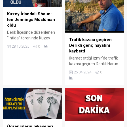
Kuzey İrlandalı Shaun-
lee Jennings Müslüman
oldu
Derik İlçesinde düzenlenen
“İhtida” töreninde Kuzey
Trafik kazası geçiren
İrlanda vatandaşı Shaun-lee
Derikli genç hayatını
28.10.2025
0
Jennings(34),aşkı uğruna
kaybetti
Kelime-i Şehadet getirerek
İkamet ettiği İzmir’de trafik
Müslüman oldu. Duygu dolu
kazası geçiren Derikli Harun
anların yaşandığı törende
Ergin hayatını kaybetti.
Shaun,’Melek’ ismini aldı.
25.04.2024
0
Öğrencilerin hikayeleri