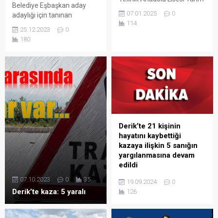
Belediye Eşbaşkan aday
Alanı Bölümü’nden 16
07.01.2025
0
adaylığı için tanınan
öğrenci, öğretmenleri
114
siyasetçi Servet Demir de
eşliğinde Erasmus Projesi
25.12.2023
0
başvurusunu yaptı.
kapsamında İtalya’nın
180
Bologna şehrinde zeytincilik
eğitimi alıyor.
Derik’te 21 kişinin
hayatını kaybettiği
kazaya ilişkin 5 sanığın
yargılanmasına devam
edildi
Derik ilçesinde art arda
07.10.2023
0
35
19.09.2024
0
meydana gelen, 1 polis
Derik’te kaza: 5 yaralı
126
memurunun şehit olduğu,
20 kişinin hayatını kaybettiği,
47 kişinin yaralandığı iki