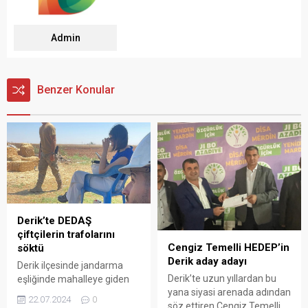
Admin
Benzer Konular
Derik’te DEDAŞ
çiftçilerin trafolarını
Cengiz Temelli HEDEP’in
söktü
Derik aday adayı
Derik ilçesinde jandarma
Derik’te uzun yıllardan bu
eşliğinde mahalleye giden
yana siyasi arenada adından
DEDAŞ, çiftçilerin trafolarına
22.07.2024
0
söz ettiren Cengiz Temelli,
el koydu.