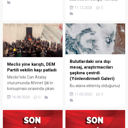
Derik’ten HEDEP’in aday
11.12.2023
0
adayı oldu.
Bulutlardaki sıra dışı
Meclis yine karıştı, DEM
mesaj, araştırmacıları
Partili vekilin kaşı patladı
şaşkına çevirdi
Meclis’teki Can Atalay
(Yönlendirmeli Galeri)
oturumunda Ahmet Şık’ın
Bu alana eklemiş olduğunuz
konuşması sırasında çıkan
haberle ilgili kısa bir özet
kavgada, Şık ile kavgaya
11.05.2022
0
16.08.2024
0
bilgisi ekleyebilirsiniz. Bu
tutuşan AK Partili Alpay
metin yazı düzenleme
Özalan, Ahmet Şık’a vurmak
sayfasında "Özet"
isterken DEM Partili Gülistan
bölümünden eklenebilir.
Kılıç Koçyiğit’e vurdu.
Özet eklenmişse başlık
Koçyiğit’in kaşı patladı.
altında kalın olarak bu