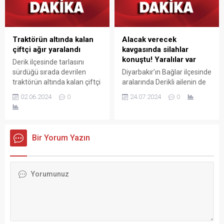
şekilde gösterilir,
eklenmemişse bu alan boş
kalır.
Traktörün altında kalan
Alacak verecek
çiftçi ağır yaralandı
kavgasında silahlar
konuştu! Yaralılar var
Derik ilçesinde tarlasını
sürdüğü sırada devrilen
Diyarbakır’ın Bağlar ilçesinde
traktörün altında kalan çiftçi
aralarında Derikli ailenin de
ağır yaralanarak tedavi
olduğu iki grup arasında
02.06.2024
0
24.07.2024
0
altına alındı.
çıkan silahlı kavgada 3 kişi
yaralandı.
Bir Yorum Yazın