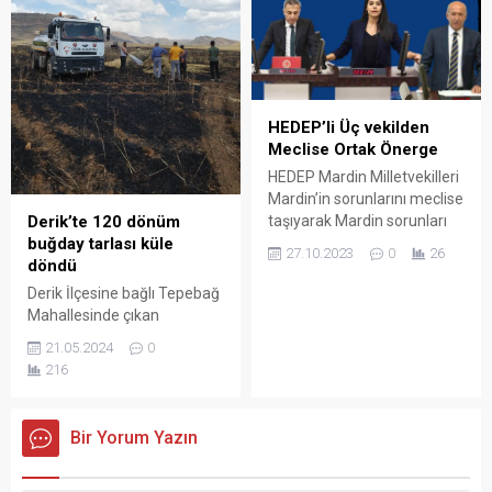
kazaya ilişkin 5 sanığın
yargılanmasına devam
edildi.
HEDEP’li Üç vekilden
Meclise Ortak Önerge
HEDEP Mardin Milletvekilleri
Mardin’in sorunlarını meclise
Derik’te 120 dönüm
taşıyarak Mardin sorunları
buğday tarlası küle
için araştırma
27.10.2023
0
26
döndü
komisyonunun kurulmasını
talep ettiler.
Derik İlçesine bağlı Tepebağ
Mahallesinde çıkan
yangında 120 dönüm
21.05.2024
0
buğday ekili arazi küle
216
döndü.
Bir Yorum Yazın