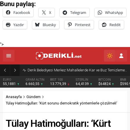
Bunu paylaş:
Facebook
X
Telegram
WhatsApp
Yazdır
Bluesky
Pinterest
Reddit
">
Derik Belediyesi Merkez Mahallelerde Kar ve Buz Temizleme Çalışmalarını Sürdürüyor
EURO
GRAM ALTIN
BIST 100
STERLİN
BITCOIN
BNB
55,1881
6.660,55
13.779,39
64,4139
$64824
$590
Anasayfa
Gündem
Tülay Hatimoğulları: ‘Kürt sorunu demokratik yöntemlerle çözülmeli’
Tülay Hatimoğulları: ‘Kürt