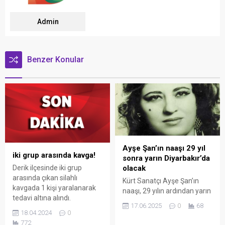
Admin
Benzer Konular
Ayşe Şan’ın naaşı 29 yıl
iki grup arasında kavga!
sonra yarın Diyarbakır’da
Derik ilçesinde iki grup
olacak
arasında çıkan silahlı
Kürt Sanatçı Ayşe Şan’ın
kavgada 1 kişi yaralanarak
naaşı, 29 yılın ardından yarın
tedavi altına alındı.
Diyarbakır’a getirilecek.
17.06.2025
0
68
18.04.2024
0
772