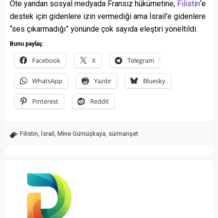
Öte yandan sosyal medyada Fransız hükümetine,
Filistin
‘e
destek için gidenlere izin vermediği ama İsrail’e gidenlere
“ses çıkarmadığı” yönünde çok sayıda eleştiri yöneltildi.
Bunu paylaş:
Facebook
X
Telegram
WhatsApp
Yazdır
Bluesky
Pinterest
Reddit
Filistin
,
İsrail
,
Mine Gümüşkaya
,
sürmanşet