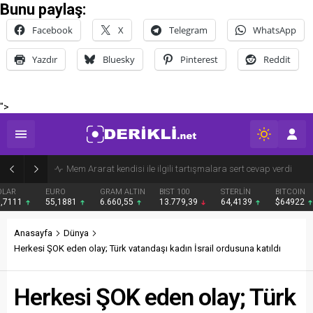
Bunu paylaş:
Facebook
X
Telegram
WhatsApp
Yazdır
Bluesky
Pinterest
Reddit
">
Derik Belediyesi Merkez Mahallelerde Kar ve Buz Temizleme Çalışmalarını Sürdürüyor
EURO
GRAM ALTIN
BIST 100
STERLİN
BITCOIN
BNB
55,1881
6.660,55
13.779,39
64,4139
$64922
$602
Anasayfa
Dünya
Herkesi ŞOK eden olay; Türk vatandaşı kadın İsrail ordusuna katıldı
Herkesi ŞOK eden olay; Türk