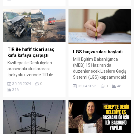
TIR ile hafif ticari araç
LGS başvuruları başladı
kafa kafaya çarpıştı
Milli Eğitim Bakanlığınca
Kızıltepe ile Derik ilçeleri
(MEB) 15 Haziran’da
arasındaki uluslararası
düzenlenecek Liselere Geçiş
İpekyolu üzerinde TIR ile
Sistemi (LGS) kapsamındaki
hafif ticari aracın kafa
merkezi sınavın başvuruları,
30.05.2024
0
02.04.2025
0
46
kafaya çarpıştığı kazada
bugünden itibaren 16
316
yaralanan 3 kişi hastaneye
Nisan’a kadar “e-Okul”
kaldırılarak tedavi altına
üzerinden yapılacak.
alındı.