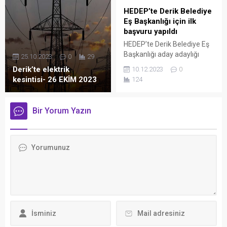
HEDEP’te Derik Belediye
Eş Başkanlığı için ilk
başvuru yapıldı
HEDEP’te Derik Belediye Eş
Başkanlığı aday adaylığı
25.10.2023
0
29
başvuruları başladı. Partiye
Derik’te elektrik
10.12.2023
0
başvuran ilk isim Emira Er
kesintisi- 26 EKİM 2023
124
oldu.
Bir Yorum Yazın