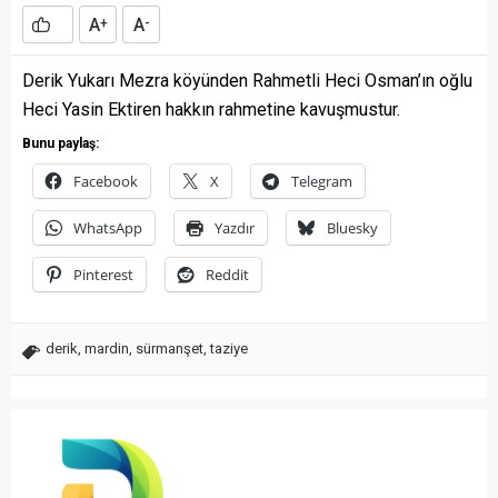
A
A
+
-
Derik Yukarı Mezra köyünden Rahmetli Heci Osman’ın oğlu
Heci Yasin Ektiren hakkın rahmetine kavuşmustur.
Bunu paylaş:
Facebook
X
Telegram
WhatsApp
Yazdır
Bluesky
Pinterest
Reddit
derik
,
mardin
,
sürmanşet
,
taziye