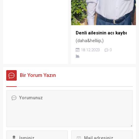
Denli ailesinin acı kaybı
(daha&helliip;)
18.12.2023
0
Bir Yorum Yazın