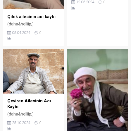
12.05.2024
0
Çilek ailesinin acı kaybı
(daha&helliip;)
05.04.2024
0
Çeviren Ailesinin Acı
Kaybı
(daha&helliip;)
25.10.2024
0