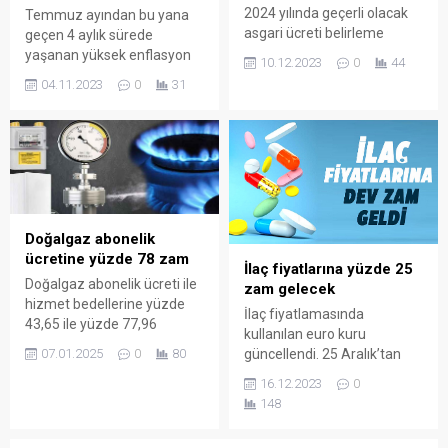
2024 yılında geçerli olacak
Temmuz ayından bu yana
asgari ücreti belirleme
geçen 4 aylık sürede
çalışmalarının ilk toplantısı
yaşanan yüksek enflasyon
10.12.2023
0
44
yarın yapılacak. Asgari Ücret
yüzünden en düşük asgari
04.11.2023
0
31
Tespit Komisyonu ise işçi,
ücretli 3 bin 93 lira kaybetti.
işveren ve hükümet
temsilcilerinden oluşacak.
Doğalgaz abonelik
ücretine yüzde 78 zam
İlaç fiyatlarına yüzde 25
Doğalgaz abonelik ücreti ile
zam gelecek
hizmet bedellerine yüzde
İlaç fiyatlamasında
43,65 ile yüzde 77,96
kullanılan euro kuru
arasında değişen oranlarda
güncellendi. 25 Aralık’tan
07.01.2025
0
80
zam yapıldı. Abonelik ücreti
itibaren yürürlüğe girecek
16.12.2023
0
6 bin 154 lira oldu.
kararla ilaç fiyatlarına yüzde
148
25 zam gelecek.