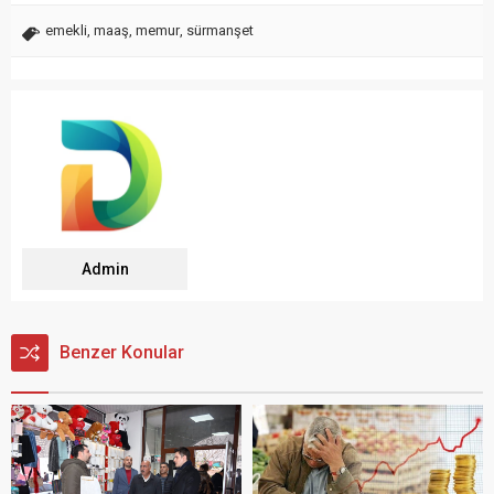
emekli
,
maaş
,
memur
,
sürmanşet
Admin
Benzer Konular