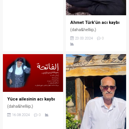
Ahmet Türk’ün acı kaybı
(daha&helliip;)
23.03.2024
0
Yüce ailesinin acı kaybı
(daha&helliip;)
16.08.2024
0