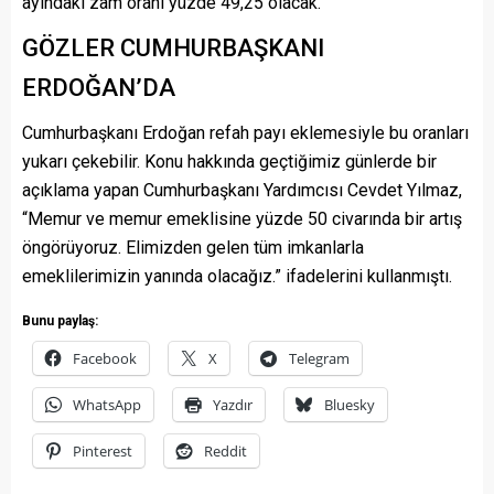
ayındaki zam oranı yüzde 49,25 olacak.
GÖZLER CUMHURBAŞKANI
ERDOĞAN’DA
Cumhurbaşkanı Erdoğan refah payı eklemesiyle bu oranları
yukarı çekebilir. Konu hakkında geçtiğimiz günlerde bir
açıklama yapan Cumhurbaşkanı Yardımcısı Cevdet Yılmaz,
“Memur ve memur emeklisine yüzde 50 civarında bir artış
öngörüyoruz. Elimizden gelen tüm imkanlarla
emeklilerimizin yanında olacağız.” ifadelerini kullanmıştı.
Bunu paylaş:
Facebook
X
Telegram
WhatsApp
Yazdır
Bluesky
Pinterest
Reddit