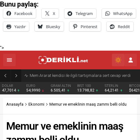
Bunu paylaş:
Facebook
X
Telegram
WhatsApp
Yazdır
Bluesky
Pinterest
Reddit
">
Derik Belediyesi Merkez Mahallelerde Kar ve Buz Temizleme Çalışmalarını Sürdürüyor
EURO
GRAM ALTIN
BIST 100
STERLİN
BITCOIN
BNB
54,9990
6.505,41
13.798,82
64,2141
$64217
$591
Anasayfa
Ekonomi
Memur ve emeklinin maaş zammı belli oldu
Memur ve emeklinin maaş
zammı belli oldu