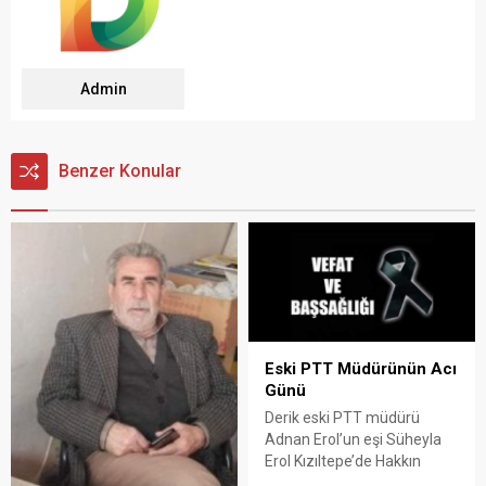
Admin
Benzer Konular
Eski PTT Müdürünün Acı
Günü
Derik eski PTT müdürü
Adnan Erol’un eşi Süheyla
Erol Kızıltepe’de Hakkın
rahmetine kavuşmuştur.