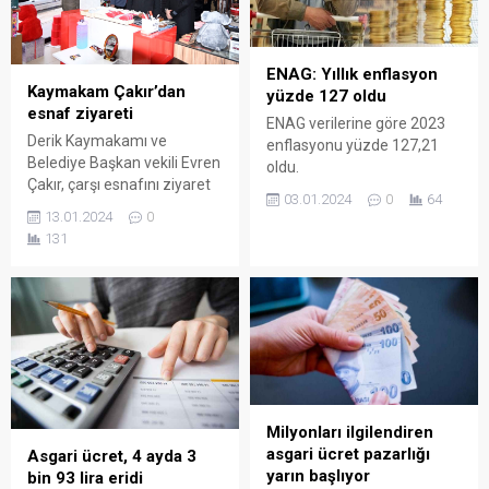
ENAG: Yıllık enflasyon
Kaymakam Çakır’dan
yüzde 127 oldu
esnaf ziyareti
ENAG verilerine göre 2023
Derik Kaymakamı ve
enflasyonu yüzde 127,21
Belediye Başkan vekili Evren
oldu.
Çakır, çarşı esnafını ziyaret
03.01.2024
0
64
etti.
13.01.2024
0
131
Milyonları ilgilendiren
asgari ücret pazarlığı
Asgari ücret, 4 ayda 3
yarın başlıyor
bin 93 lira eridi