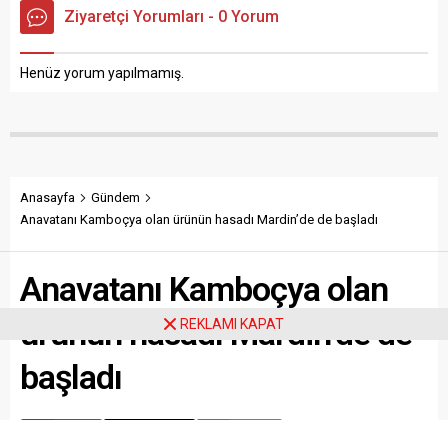
Ziyaretçi Yorumları - 0 Yorum
Henüz yorum yapılmamış.
Anasayfa
Gündem
Anavatanı Kamboçya olan ürünün hasadı Mardin’de de başladı
Anavatanı Kamboçya olan
ürünün hasadı Mardin’de de
REKLAMI KAPAT
başladı
Paylaş
Tweetle
Gönder