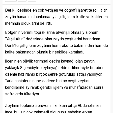
Derik ilçesinde en çok yetişen ve coğrafi işaret tescili alan
zeytin hasadının başlamasıyla çiftçiler rekolte ve kaliteden
memnun olduklarını belirtti.
Bölgenin verimli topraklarına elverişli olmasıyla önemli
“Yeşil Altın” değerinde olan zeytin çeşitlerini barındıran
Derik’te çiftçilerin zeytinin hem rekolte bakımından hem de
kalite bakımından olumlu bir şekilde karşıladı.
İlçenin en büyük tarımsal geçim kaynağı olan zeytin,
yaklaşık 8 çeşidiyle zeytinyağı elde edilmesiyle beraber
özenle hazırlanıp birçok şehre götürülüp satışı yapılıyor.
Tarla sahiplerinin ise sadece birkaç çeşit zeytini
kendilerine ayırarak gerekli işlem ve muhafazadan sonra
sofralarda tüketiyor.
Zeytinin toplama serüvenini anlatan çiftçi Abdurrahman
İnce, bu işin çok zahmetli olduğunu, sabahın erken