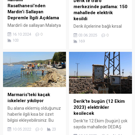
Derik’te trafo
Rasathanesi’nden
merkezinde patlama: 150
Mardin’i Sallayan
mahallede elektrik
Depremle İlgili Açıklama
kesildi
Mardin’i de sallayan Malatya
Derik ilçelerine bağlı kırsal
Kale merkezli depremle ilgili
mahalleleri besleyen
16.10.2024
0
03.06.2025
0
Kandilli Rasathanesi de
Dikmen Trafo Merkezi’nde,
103
169
açıklama yaparak, şiddetinin
kaçak elektrik kullanımı ve
6.0 olduğunu duyurdu.
aşırı yüklenmeye bağlı
olarak ciddi bir arıza
meydana geldi. Kırsal ve
tarımsal enerji hattında
yaşanan aşırı ısınma
sonucunda trafo
merkezinde yangın çıktı.
Yangının etkisiyle alevler
Marmaris’teki kaçak
kısa sürede çatıya sıçradı.
iskeleler yıkılıyor
Derik’te bugün (12 Ekim
2023) elektrikler
Bu alana eklemiş olduğunuz
kesilecek
haberle ilgili kısa bir özet
bilgisi ekleyebilirsiniz. Bu
Derik’te 12 Ekim (bugün) çok
metin yazı düzenleme
sayıda mahallede DEDAŞ
10.05.2022
0
23
sayfasında "Özet"
tarafından planlı elektrik