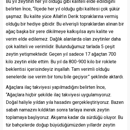
Bu yıl zeytinin her yıl olduğu gibi kaliteli elde edildiğini
belirten İnce, “İlçede her yıl olduğu gibi kalitesi çok şükür
şaşmaz. Bu kalite yüce Allah’ın Derik topraklarına vermiş
olduğu bir hediye gibidir. Bu elverişli topraklardan alınan bir
ağaç başka bir yere dikilmeye kalkışılsa aynı kalite ve
verim elde edilemez. Dağlık alanlarda olan zeytinler daha
çok kaliteli ve verimlidir. Bulunduğumuz tarlada 5 çeşit
zeytin yetişmektedir. Geçen yıl sadece 17 ağaçtan 700
kilo zeytin elde ettim. Bu yıl da 800-900 kilo bir roklete
beklentisi içerisindeyiz inşallah. Tam verimli olduğu
senelerde ise verim bir tonu bile geçiyor.” şeklinde aktardı.
Ağaçlara ilaç takviyesi yapılmadığını belirten İnce,
“Ağaçlara hiçbir şekilde ilaç takviyesi uygulamıyoruz.
Doğal haliyle yıldan yıla hasadını gerçekleştiriyoruz. Bazen
sabah namazını kıldıktan sonra tarlaya inerek zeytin
toplamaya başlıyoruz. Akşama kadar da sürdüğü oluyor. Bu
tür bahçelerde doğup büyüdüğümüzden yıllardır zeytin