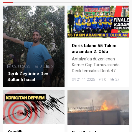
Derik takımı 55 Takım
arasından 2. Oldu
Antalya’da düzenlenen
Kemer Cup Turnuvası’nda
02.11.2023
0
51
Derik temsilcisi Derik 47
Derik Zeytinine Dev
Spor, önemli bir başarıya
Sultanlı hasat
21.11.2025
0
27
imza atarak 55 takım
arasından ikincilik elde etti.
Kandilli