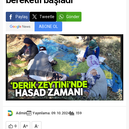
Paylaş
Tweetle
Gönder
ABONE OL
Admin
Yayınlama: 09.10.2024
159
A
A
0
+
-