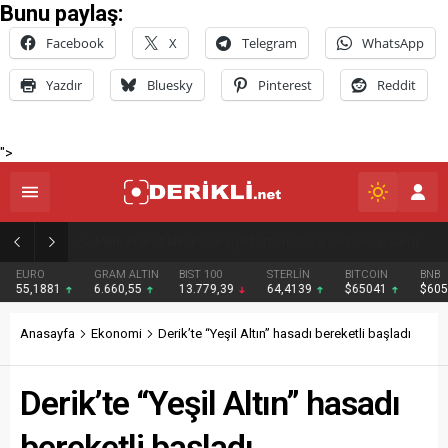
Bunu paylaş:
Facebook
X
Telegram
WhatsApp
Yazdır
Bluesky
Pinterest
Reddit
">
Derik Belediyesi Merkez Mahallelerde Kar ve Buz Temizleme Çalışmalarını Sürdürüyor
EURO
GRAM ALTIN
BIST 100
STERLİN
BITCOIN
BNB
55,1881
6.660,55
13.779,39
64,4139
$65041
$605
Anasayfa
Ekonomi
Derik’te “Yeşil Altın” hasadı bereketli başladı
Derik’te “Yeşil Altın” hasadı
bereketli başladı