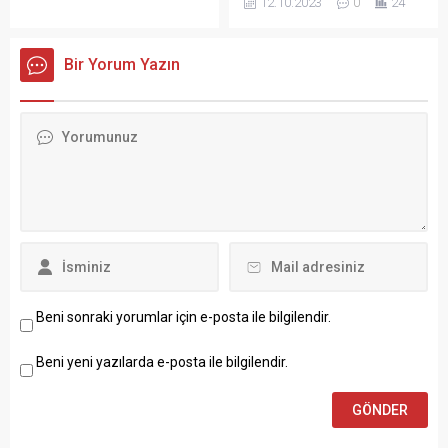
12.10.2023
0
24
bölümünden eklenebilir.
kesintileri yapılacak. İşte
Özet eklenmişse başlık
mahalle mahalle elektrik
altında kalın olarak bu
kesintilerinin yapılacağı
Bir Yorum Yazın
şekilde gösterilir,
yerler…
eklenmemişse bu alan boş
kalır.
Beni sonraki yorumlar için e-posta ile bilgilendir.
Beni yeni yazılarda e-posta ile bilgilendir.