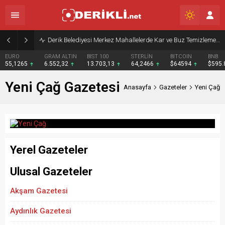
Derik Belediyesi Merkez Mahallelerde Kar ve Buz Temizleme Çalışmalarını Sürdürüyor
EURO
GRAM ALTIN
BIST 100
STERLİN
BITCOIN
BNB
55,1265
6.552,32
13.703,13
64,2466
$64594
$595
Yeni Çağ Gazetesi
Anasayfa
Gazeteler
Yeni Çağ
Yerel Gazeteler
Ulusal Gazeteler
Akşam Gazetesi
Aydınlık Gazetesi