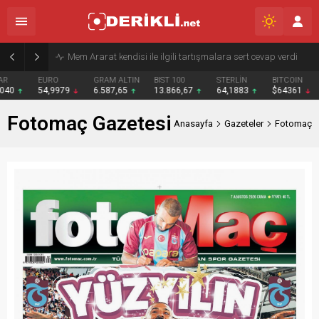
Derik Belediyesi Merkez Mahallelerde Kar ve Buz Temizleme Çalışmalarını Sürdürüyor
EURO
GRAM ALTIN
BIST 100
STERLİN
BITCOIN
BNB
54,9979
6.587,65
13.866,67
64,1883
$64361
$587
Fotomaç Gazetesi
Anasayfa
Gazeteler
Fotomaç