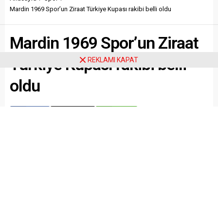
Mardin 1969 Spor’un Ziraat Türkiye Kupası rakibi belli oldu
Mardin 1969 Spor’un Ziraat
Türkiye Kupası rakibi belli
REKLAMI KAPAT
oldu
Paylaş
Tweetle
Gönder
ABONE OL