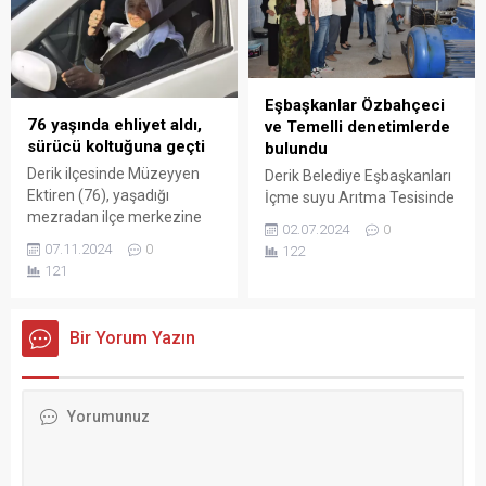
Eşbaşkanlar Özbahçeci
76 yaşında ehliyet aldı,
ve Temelli denetimlerde
sürücü koltuğuna geçti
bulundu
Derik ilçesinde Müzeyyen
Derik Belediye Eşbaşkanları
Ektiren (76), yaşadığı
İçme suyu Arıtma Tesisinde
mezradan ilçe merkezine
incelemelerde bulundu.
02.07.2024
0
gelebilmek için kursa gidip,
07.11.2024
0
122
otomobil kullanmayı
121
öğrendi.
Bir Yorum Yazın