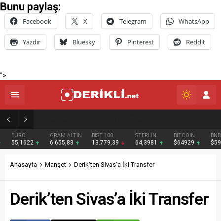
Bunu paylaş:
Facebook
X
Telegram
WhatsApp
Yazdır
Bluesky
Pinterest
Reddit
">
Derik Belediyesi Merkez Mahallelerde Kar ve Buz Temizleme Çalışmalarını Sürdürüyor
EURO
GRAM ALTIN
BIST 100
STERLİN
BITCOIN
BNB
55,1622
6.655,83
13.779,39
64,3981
$64929
$592
Anasayfa
Manşet
Derik’ten Sivas’a İki Transfer
Derik’ten Sivas’a İki Transfer