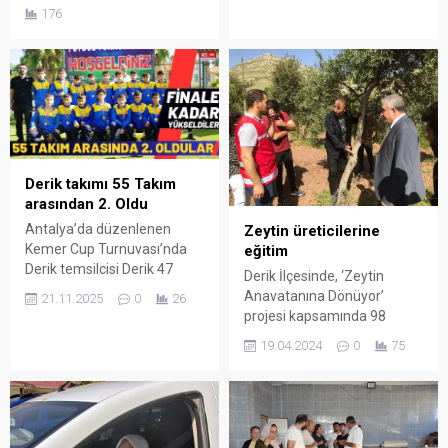
176
Derik takımı 55 Takım
arasından 2. Oldu
Antalya’da düzenlenen
Zeytin üreticilerine
Kemer Cup Turnuvası’nda
eğitim
Derik temsilcisi Derik 47
Derik İlçesinde, ‘Zeytin
Spor, önemli bir başarıya
Anavatanına Dönüyor’
21.11.2025
0
26
imza atarak 55 takım
projesi kapsamında 98
arasından ikincilik elde etti.
üreticiye 3 gün boyunca
19.04.2024
0
75
teorik ve uygulamalı eğitim
verildi. Üreticiler, törenle
sertifikalarını aldı.