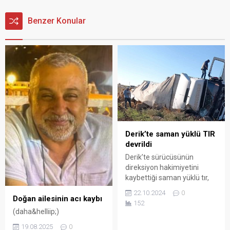
Benzer Konular
Derik’te saman yüklü TIR
devrildi
Derik’te sürücüsünün
direksiyon hakimiyetini
kaybettiği saman yüklü tır,
şarampole verilesi sonucu 1
22.10.2024
0
Doğan ailesinin acı kaybı
kişi yaralandı.
152
(daha&helliip;)
19.08.2025
0