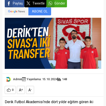
Paylaş
Tweetle
Gönder
ABONE OL
Admin
Yayınlama: 15.10.2024
148
A
A
0
+
-
Derik Futbol Akademisi’nde dört yıldır eğitim gören iki