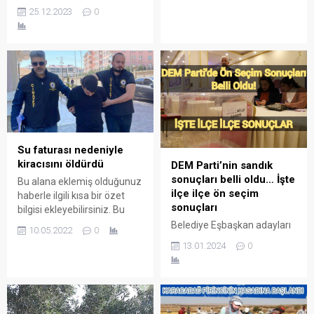
ve bakış açısını genişletmek
siyasetçi Servet Demir de
25.12.2023
0
isteyenler için, ‘keşke daha
başvurusunu yaptı.
önce okusaymışım’
dedirtecek bazı kitapları
derledik. Şimdiden keyifli
okumalar!
Su faturası nedeniyle
kiracısını öldürdü
DEM Parti’nin sandık
sonuçları belli oldu… İşte
Bu alana eklemiş olduğunuz
ilçe ilçe ön seçim
haberle ilgili kısa bir özet
sonuçları
bilgisi ekleyebilirsiniz. Bu
metin yazı düzenleme
Belediye Eşbaşkan adayları
10.05.2022
0
sayfasında "Özet"
ile Meclis üyelerini ön seçim
13.01.2024
0
bölümünden eklenebilir.
ile belirleyecek olan DEM
Özet eklenmişse başlık
Parti’de bugün yapılan ön
altında kalın olarak bu
seçim sonuçları belli olmaya
şekilde gösterilir,
başladı.
eklenmemişse bu alan boş