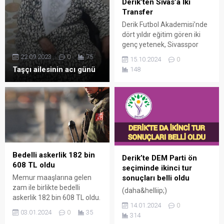
Derik’ten Sivas’a İki
Transfer
Derik Futbol Akademisi’nde
dört yıldır eğitim gören iki
genç yetenek, Sivasspor
Futbol Akademisi’ne
22.09.2023
0
75
15.10.2024
0
transfer oldu. 2012 doğumlu
Taşçı ailesinin acı günü
148
orta saha oyuncusu Sercan
Süer ve sol açık
pozisyonunda oynayan
Yusufcan Akyapı,
yetenekleri ve
çalışkanlıklarıyla dikkat
çekerek Sivasspor’un yolunu
tuttu.
Bedelli askerlik 182 bin
Derik’te DEM Parti ön
608 TL oldu
seçiminde ikinci tur
sonuçları belli oldu
Memur maaşlarına gelen
zam ile birlikte bedelli
(daha&helliip;)
askerlik 182 bin 608 TL oldu.
14.01.2024
0
03.01.2024
0
35
314