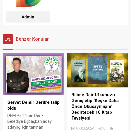
Admin
Benzer Konular
Bilime Dair Ufkunuzu
Genişletip ‘Keşke Daha
Servet Demir Derik’e talip
Önce Okusaymışım’
oldu
Dedirtecek 10 Kitap
DEM Parti’den Derik
Tavsiyesi
Belediye Eşbaşkan aday
Bilimi daha iyi anlayabilmek
adaylığı için tanınan
07.03.2024
0