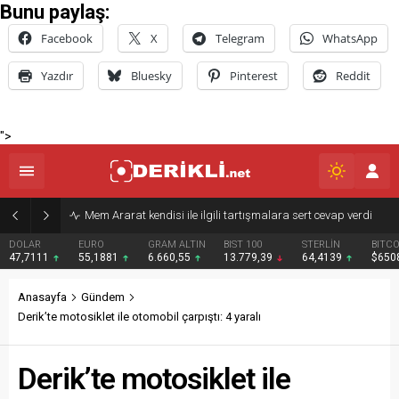
Bunu paylaş:
Facebook
X
Telegram
WhatsApp
Yazdır
Bluesky
Pinterest
Reddit
">
Derik Belediyesi Merkez Mahallelerde Kar ve Buz Temizleme Çalışmalarını Sürdürüyor
EURO
GRAM ALTIN
BIST 100
STERLİN
BITCOIN
BNB
55,1881
6.660,55
13.779,39
64,4139
$65086
$607
Anasayfa
Gündem
Derik’te motosiklet ile otomobil çarpıştı: 4 yaralı
Derik’te motosiklet ile