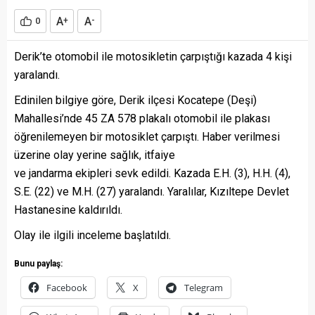
A
A
0
+
-
Derik’te otomobil ile motosikletin çarpıştığı kazada 4 kişi
yaralandı.
Edinilen bilgiye göre, Derik ilçesi Kocatepe (Deşi)
Mahallesi’nde 45 ZA 578 plakalı otomobil ile plakası
öğrenilemeyen bir motosiklet çarpıştı. Haber verilmesi
üzerine olay yerine sağlık, itfaiye
ve jandarma ekipleri sevk edildi. Kazada E.H. (3), H.H. (4),
S.E. (22) ve M.H. (27) yaralandı. Yaralılar, Kızıltepe Devlet
Hastanesine kaldırıldı.
Olay ile ilgili inceleme başlatıldı.
Bunu paylaş:
Facebook
X
Telegram