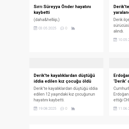
Sırrı Süreyya Önder hayatını
Derik’te
kaybetti
yaralan
(daha&helliip;)
Derik ilç
sürücüsü
03.05.2025
0
alındı.
10.05.
Derik’te kayalıklardan düştüğü
Erdoğa
iddia edilen kız çocuğu öldü
‘Derik’ 
Derik’te kayalıklardan düştüğü iddia
Cumhurb
edilen 12 yaşındaki kız çocuğunun
Erdoğan 
hayatını kaybetti.
ettiği C
Özel’e Ma
19.08.2025
0
11.06.
yetiştiri
hediye et