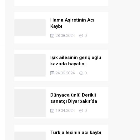
Hama Aşiretinin Acı
Kaybı
28.08.2024
0
Işık ailesinin genç oğlu
kazada hayatını
kaybetti
24.09.2024
0
Dünyaca ünlü Derikli
sanatçı Diyarbakır’da
konser verecek
19.04.2024
0
Türk ailesinin acı kaybı