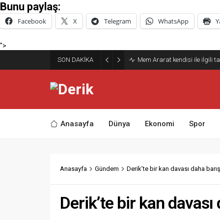
Bunu paylaş:
Facebook
X
Telegram
WhatsApp
Y
">
Derik Belediyesi Merkez Maha
SON DAKİKA
Sürdürüyor
Anasayfa
Dünya
Ekonomi
Spor
Anasayfa
Gündem
Derik’te bir kan davası daha barı
Derik’te bir kan davası