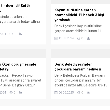
 tır devrildi! Şoför
Koyun sürüsüne çarpan
dı
otomobildeki 1’i bebek 3 kişi
esinde devrilen tırın
yaralandı
 yaralanarak tedavi altına
Derik ilçesinde koyun sürüsüne
çarpan otomobilde bulunan 1’i
2024
0
bebek 3 kişi hafif şekilde yaralandı.
11.08.2024
0
n Özel görüşmesinde
Derik Belediyesi’nden
detayı
çocuklara bayram hediyesi
aşkanı Recep Tayyip
Derik Belediyesi, Kurban Bayramı
18 yıl aradan sonra ziyaret
öncesi çocuklar için anlamlı bir
HP Genel Başkanı Özgür
etkinliğe imza attı. Belediye, 03-15
rdin’in Derik ilçesinde
yaş arası çocukları ücretsiz traş
2024
0
06.06.2025
0
len ödüllü Halhali Zeytin yağı
ederek bayrama hazırladı.
ti.