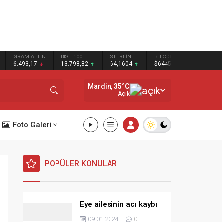
N
BIST 100
STERLİN
BITCOIN
BNB
13.798,82
64,1604
$64451
$590.75
Mardin,
35
°C
Açık
Foto Galeri
POPÜLER KONULAR
Eye ailesinin acı kaybı
09.01.2024
0