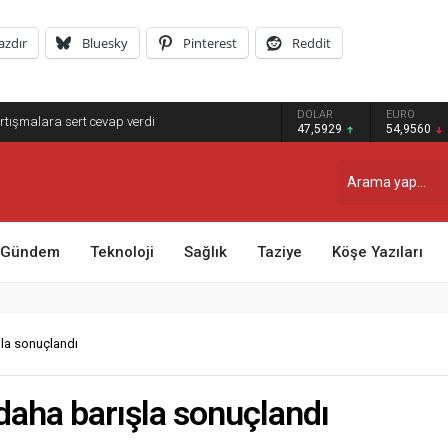
azdır
Bluesky
Pinterest
Reddit
llelerde Kar ve Buz Temizleme Çalışmalarını
DOLAR
EURO
GRAM ALTI
47,5929
54,9560
6.493,17
Gündem
Teknoloji
Sağlık
Taziye
Köşe Yazıları
şla sonuçlandı
 daha barışla sonuçlandı