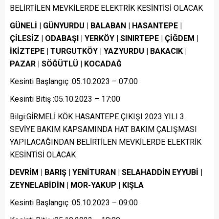
BELİRTİLEN MEVKİLERDE ELEKTRİK KESİNTİSİ OLACAK
GÜNELİ | GÜNYURDU | BALABAN | HASANTEPE |
ÇİLESİZ | ODABAŞI | YERKÖY | SINIRTEPE | ÇİĞDEM |
İKİZTEPE | TURGUTKÖY | YAZYURDU | BAKACIK |
PAZAR | SÖĞÜTLÜ | KOCADAĞ
Kesinti Başlangıç :05.10.2023 – 07:00
Kesinti Bitiş :05.10.2023 – 17:00
Bilgi:GİRMELİ KÖK HASANTEPE ÇIKIŞI 2023 YILI 3.
SEVİYE BAKIM KAPSAMINDA HAT BAKIM ÇALIŞMASI
YAPILACAĞINDAN BELİRTİLEN MEVKİLERDE ELEKTRİK
KESİNTİSİ OLACAK
DEVRİM | BARIŞ | YENİTURAN | SELAHADDİN EYYUBİ |
ZEYNELABİDİN | MOR-YAKUP | KIŞLA
Kesinti Başlangıç :05.10.2023 – 09:00