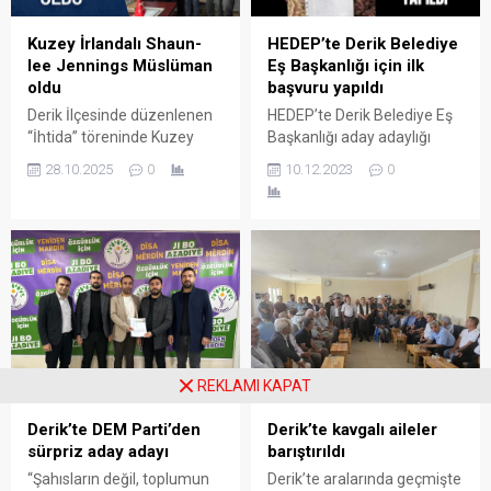
HEDEP’te Derik Belediye
Kuzey İrlandalı Shaun-
Eş Başkanlığı için ilk
lee Jennings Müslüman
başvuru yapıldı
oldu
HEDEP’te Derik Belediye Eş
Derik İlçesinde düzenlenen
Başkanlığı aday adaylığı
“İhtida” töreninde Kuzey
başvuruları başladı. Partiye
İrlanda vatandaşı Shaun-lee
10.12.2023
0
28.10.2025
0
başvuran ilk isim Emira Er
Jennings(34),aşkı uğruna
oldu.
Kelime-i Şehadet getirerek
Müslüman oldu. Duygu dolu
anların yaşandığı törende
Shaun,’Melek’ ismini aldı.
REKLAMI KAPAT
Derik’te DEM Parti’den
Derik’te kavgalı aileler
sürpriz aday adayı
barıştırıldı
“Şahısların değil, toplumun
Derik’te aralarında geçmişte