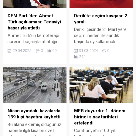
DEM Parti’den Ahmet
Derik’te seçim kavgası: 2
Türk açıklaması: Tedaviyi
yaralı
başarıyla atlattı
Derik ilçesinde 31 Mart yerel
Ahmet Türk’ün kemoterapi
seçimi nedeni ile sandık
sürecini başarıyla atlattığını
başında oy kullanmak
açıklayan DEM Parti,
isteyen iki grup arasında
29.04.2025
0
99
31.03.2024
0
“Yürütülen barış
kavga çıktı. Kavgada 2 kişi
244
çalışmalarına en kısa sürede
yaralandı.
döneceğine yürekten
inanıyoruz” dedi.
Nisan ayındaki kazalarda
MEB duyurdu: 1. dönem
139 kişi hayatını kaybetti
birinci sınav tarihleri
ertelendi
Bu alana eklemiş olduğunuz
haberle ilgili kısa bir özet
Cumhuriyet’in 100. yılı