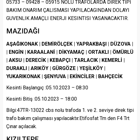
05733 – 09428 – 05915 NOLU TRAFOLARDA DİREK TİPİ
BAKIM ONARIM ÇALISMASI YAPILACAGINDAN DOLAYI
GUVENLIK AMAÇLI ENERJI KESINTISI YASANACAKTIR.
MAZIDAĞI
AŞAĞIKONAK | DEMİRÖLÇEK | YAPRAKBAŞI | DÜZOVA |
| ENGİN | KARAALANİ | DİKYAMAÇ | ORTAKLI | ÖMÜRLÜ
| AKSU | DERECİK | KEBAPÇI | TARLACIK | KEMERLİ |
DURAKLI | ARIKÖY | GÜRGÖZE | YEŞİLKÖY |
YUKARIKONAK | ŞENYUVA | EKİNCİLER | BAHÇECİK
Kesinti Başlangıç :05.10.2023 – 08:30
Kesinti Bitiş :05.10.2023 – 18:00
Bilgi:47TR-13022 cbs nolu trafoda 1. ve 2. seviye direk tipi
trafo bakım çalışması yapılacaktır.Etifosfat Tm den F4 Trt
Çınar açılacak.
KIZILTEPE