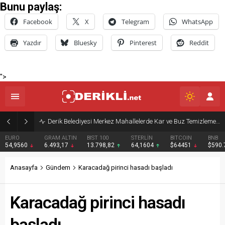
Bunu paylaş:
Facebook
X
Telegram
WhatsApp
Yazdır
Bluesky
Pinterest
Reddit
">
Derik Belediyesi Merkez Mahallelerde Kar ve Buz Temizleme Çalışmalarını Sürdürüyor
EURO
GRAM ALTIN
BIST 100
STERLİN
BITCOIN
BNB
54,9560
6.493,17
13.798,82
64,1604
$64451
$590
Anasayfa
Gündem
Karacadağ pirinci hasadı başladı
Karacadağ pirinci hasadı
başladı