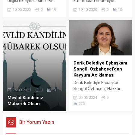
bilgisi ekleyebilirsiniz. Bu
kutlamaları nedeniyle
metin yazı düzenleme
okullardaki 1. dönem birinci
10.05.2022
0
19
19.10.2023
0
13
sayfasında "Özet"
sınavları bir hafta ertelemeli
bölümünden eklenebilir.
olarak yapılacak. Milli Eğitim
Özet eklenmişse başlık
Bakanlığı, ilgili karara ilişkin
altında kalın olarak bu
illere yazı gönderdi.
şekilde gösterilir,
eklenmemişse bu alan boş
kalır.
Derik Belediye Eşbaşkanı
Songül Özbahçeci’den
Kayyum Açıklaması
Derik Belediye Eşbaşkanı
Songül Özhaçeci, Hakkari
26.09.2023
0
23
Belediyesi’ne kayyum
Mevlid Kandiliniz
05.06.2024
0
atanmasının ardından
Mübarek Olsun
275
yaptığı açıklamada, “Herkesi,
bu hukuksuz ve adaletsiz
karara kaşı ses yükseltmeye
Bir Yorum Yazın
çağırıyoruz” dedi.