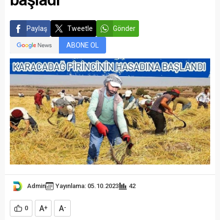
Paylaş
Tweetle
Gönder
ABONE OL
Admin
Yayınlama: 05.10.2023
42
A
A
0
+
-