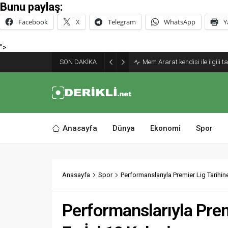
Bunu paylaş:
Facebook
X
Telegram
WhatsApp
Y
">
SON DAKİKA
Mem Ararat kendisi ile ilgili 
Anasayfa
Dünya
Ekonomi
Spor
Anasayfa
Spor
Performanslarıyla Premier Lig Tarihi
Performanslarıyla Pre