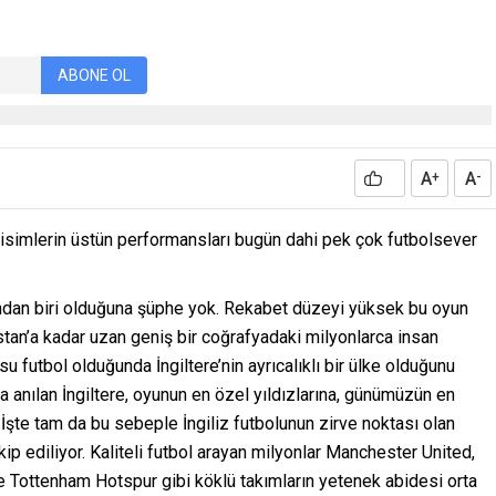
ABONE OL
A
A
+
-
an isimlerin üstün performansları bugün dahi pek çok futbolsever
ndan biri olduğuna şüphe yok. Rekabet düzeyi yüksek bu oyun
stan’a kadar uzan geniş bir coğrafyadaki milyonlarca insan
su futbol olduğunda İngiltere’nin ayrıcalıklı bir ülke olduğunu
a anılan İngiltere, oyunun en özel yıldızlarına, günümüzün en
 İşte tam da bu sebeple İngiliz futbolunun zirve noktası olan
kip ediliyor. Kaliteli futbol arayan milyonlar Manchester United,
e Tottenham Hotspur gibi köklü takımların yetenek abidesi orta