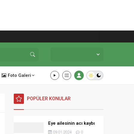
Mardin,
32
°C
Açık
Foto Galeri
POPÜLER KONULAR
Eye ailesinin acı kaybı
09.01.2024
0