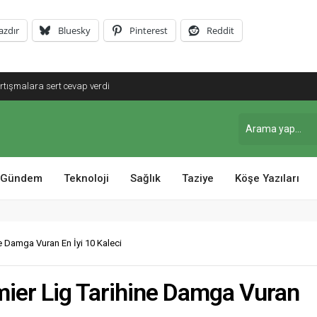
azdır
Bluesky
Pinterest
Reddit
tartışmalara sert cevap verdi
Gündem
Teknoloji
Sağlık
Taziye
Köşe Yazıları
ne Damga Vuran En İyi 10 Kaleci
mier Lig Tarihine Damga Vuran