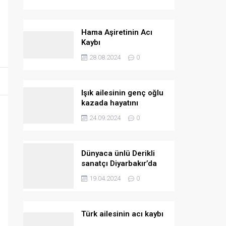
Hama Aşiretinin Acı
Kaybı
28.08.2024
0
Işık ailesinin genç oğlu
kazada hayatını
kaybetti
24.09.2024
0
Dünyaca ünlü Derikli
sanatçı Diyarbakır’da
konser verecek
19.04.2024
0
Türk ailesinin acı kaybı