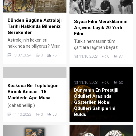
Dünden Bugüne Astroloji
Siyasi Film Meraklılarının
Tarihi Hakkında Bilmeniz
Arşivine Layık 20 Yerli
Gerekenler
Film
Astrolojinin kökenleri
Türk sinemasının tüm
hakkında ne biliyoruz? Mısır,
şartlara rağmen beyaz
Babil, Hint ve Çin gibi kadim
perdeye taşıyabildiği istisnai
13.07.2024
0
76
11.10.2023
0
37
uygarlıkların yaşamında
yapımların başında politik
astrolojinin önemi neydi?
filmler geliyor. Kimi zaman
İşte astroloji tarihi hakkında
ülkenin tarihine damga
bilmeniz gerekenler.
vuran ve büyük toplumsal
11.10.2023
0
50
kırılmalara neden olan
Koskoca Bir Topluluğun
dönemleri konu edinen bu
Dünyanın En Prestijli
Biricik Amcası: 15
filmler, bazen de siyasi
Ödülleri Arasında
Maddede Ape Musa
baskıların hayatlarını baştan
Gösterilen Nobel
(daha&helliip;)
sona değiştirdiği insanları
Ödülleri Sahiplerini
mercek altına alıyor. Kendi
Buldu
11.10.2023
0
50
dönemine konusundan
kadrosuna tüm detaylarıyla
çarpıcı...