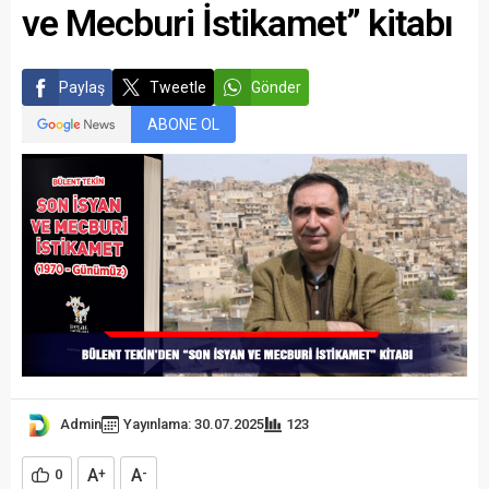
ve Mecburi İstikamet” kitabı
Paylaş
Tweetle
Gönder
ABONE OL
Admin
Yayınlama: 30.07.2025
123
A
A
0
+
-