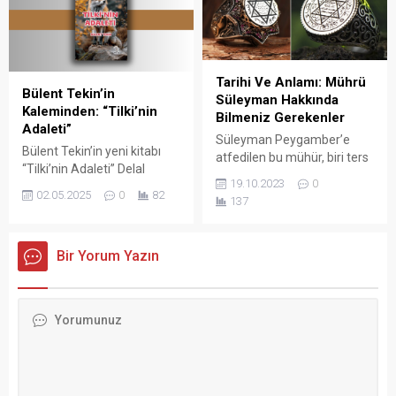
Tarihi Ve Anlamı: Mührü
Bülent Tekin’in
Süleyman Hakkında
Kaleminden: “Tilki’nin
Bilmeniz Gerekenler
Adaleti”
Süleyman Peygamber’e
Bülent Tekin’in yeni kitabı
atfedilen bu mühür, biri ters
“Tilki’nin Adaleti” Delal
diğeri düz olan iki üçgenden
19.10.2023
0
Yayınları güvencesiyle
oluşan altı köşeli bir yıldızdır.
02.05.2025
0
82
137
raflarda yerini aldı.
Bir Yorum Yazın