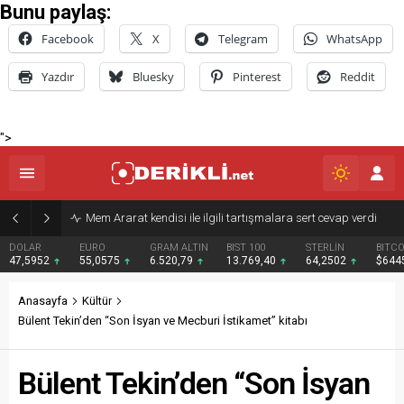
Bunu paylaş:
Facebook
X
Telegram
WhatsApp
Yazdır
Bluesky
Pinterest
Reddit
">
Derik Belediyesi Merkez Mahallelerde Kar ve Buz Temizleme Çalışmalarını Sürdürüyor
EURO
GRAM ALTIN
BIST 100
STERLİN
BITCOIN
BNB
55,0575
6.520,79
13.769,40
64,2502
$64451
$593
Anasayfa
Kültür
Bülent Tekin’den “Son İsyan ve Mecburi İstikamet” kitabı
Bülent Tekin’den “Son İsyan