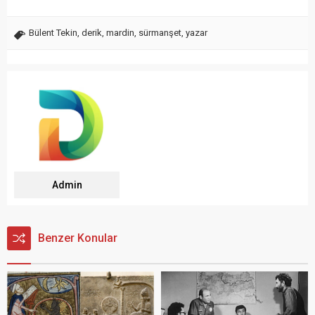
Bülent Tekin
,
derik
,
mardin
,
sürmanşet
,
yazar
Admin
Benzer Konular