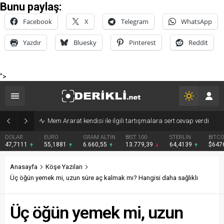
Bunu paylaş:
Facebook
X
Telegram
WhatsApp
Yazdır
Bluesky
Pinterest
Reddit
">
Derik Belediyesi Merkez Mahallelerde Kar ve Buz Temizleme Çalışmalarını Sürdürüyor
EURO
GRAM ALTIN
BIST 100
STERLİN
BITCOIN
BNB
55,1881
6.660,55
13.779,39
64,4139
$64763
$600
Anasayfa
Köşe Yazıları
Üç öğün yemek mi, uzun süre aç kalmak mı? Hangisi daha sağlıklı
Üç öğün yemek mi, uzun