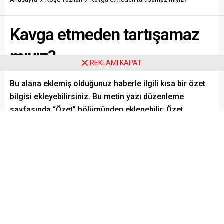
Kavga etmeden tartışamaz
mıyız?
REKLAMI KAPAT
Bu alana eklemiş olduğunuz haberle ilgili kısa bir özet
bilgisi ekleyebilirsiniz. Bu metin yazı düzenleme
sayfasında “Özet” bölümünden eklenebilir. Özet
eklenmişse başlık altında kalın olarak bu şekilde
gösterilir, eklenmemişse bu alan boş kalır.
Bunu paylaş:
Facebook
X
Telegram
WhatsApp
Yazdır
Bluesky
Pinterest
Reddit