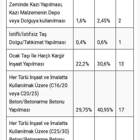
Zeminde Kazı Yapılması,
Kazı Malzemenin Depo
veya Dolguya kullanılması
1,6%
2,45%
2
İstifli/İstifsiz Taş
Dolgu/Tahkimat Yapılması
0,4%
0,6%
1
Ocak Taşı İle Harçlı Kargir
İnşaat Yapılması
22,2%
30,6%
13
Her Türlü İnşaat ve İmalatta
Kullanılmak Üzere (C16/20
veya C20/25)
Beton/Betonarme Betonu
Yapılması
29,75%
40,95%
17
Her Türlü İnşaat ve İmalatta
Kullanılmak Üzere (C25/30)
Beton/Betonarme Betonu