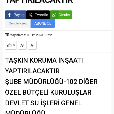
Paylaş
Tweetle
Gönder
ABONE OL
Yayınlama: 08.12.2023 13:22
A
A
0
+
-
TAŞKIN KORUMA İNŞAATI
YAPTIRILACAKTIR
ŞUBE MÜDÜRLÜĞÜ-102 DİĞER
ÖZEL BÜTÇELİ KURULUŞLAR
DEVLET SU İŞLERİ GENEL
MÜDÜRLÜĞÜ