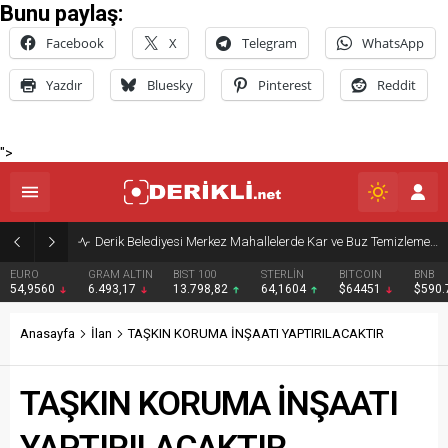
Bunu paylaş:
Facebook
X
Telegram
WhatsApp
Yazdır
Bluesky
Pinterest
Reddit
">
Derik Belediyesi Merkez Mahallelerde Kar ve Buz Temizleme Çalışmalarını Sürdürüyor
EURO
GRAM ALTIN
BIST 100
STERLİN
BITCOIN
BNB
54,9560
6.493,17
13.798,82
64,1604
$64451
$590
Anasayfa
İlan
TAŞKIN KORUMA İNŞAATI YAPTIRILACAKTIR
TAŞKIN KORUMA İNŞAATI
YAPTIRILACAKTIR