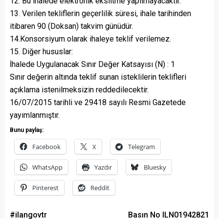
12. Bu ihalede elektronik eksiltme yapılmayacaktır.
13. Verilen tekliflerin geçerlilik süresi, ihale tarihinden
itibaren 90 (Doksan) takvim günüdür.
14.Konsorsiyum olarak ihaleye teklif verilemez.
15. Diğer hususlar:
İhalede Uygulanacak Sınır Değer Katsayısı (N) : 1
Sınır değerin altında teklif sunan isteklilerin teklifleri
açıklama istenilmeksizin reddedilecektir.
16/07/2015 tarihli ve 29418 sayılı Resmi Gazetede
yayımlanmıştır.
Bunu paylaş:
Facebook
X
Telegram
WhatsApp
Yazdır
Bluesky
Pinterest
Reddit
#ilangovtr
Basın No ILN01942821