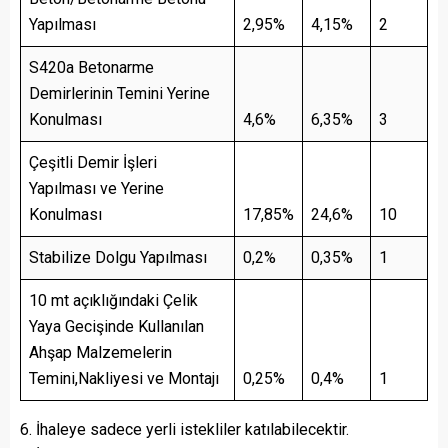
Yapılması
2,95%
4,15%
2
S420a Betonarme
Demirlerinin Temini Yerine
Konulması
4,6%
6,35%
3
Çeşitli Demir İşleri
Yapılması ve Yerine
Konulması
17,85%
24,6%
10
Stabilize Dolgu Yapılması
0,2%
0,35%
1
10 mt açıklığındaki Çelik
Yaya Gecişinde Kullanılan
Ahşap Malzemelerin
Temini,Nakliyesi ve Montajı
0,25%
0,4%
1
6. İhaleye sadece yerli istekliler katılabilecektir.