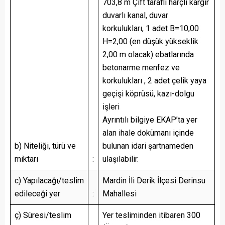
703,8 m Çift taraflı harçlı kargir
duvarlı kanal, duvar
korkulukları, 1 adet B=10,00
H=2,00 (en düşük yükseklik
2,00 m olacak) ebatlarında
betonarme menfez ve
korkulukları , 2 adet çelik yaya
geçişi köprüsü, kazı-dolgu
işleri
Ayrıntılı bilgiye EKAP’ta yer
alan ihale dokümanı içinde
b) Niteliği, türü ve
bulunan idari şartnameden
miktarı
:
ulaşılabilir.
c) Yapılacağı/teslim
Mardin İli Derik İlçesi Derinsu
edileceği yer
:
Mahallesi
ç) Süresi/teslim
Yer tesliminden itibaren 300