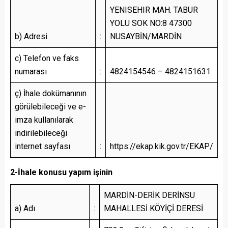
YENISEHIR MAH. TABUR
YOLU SOK NO:8 47300
b) Adresi
:
NUSAYBİN/MARDİN
c) Telefon ve faks
numarası
:
4824154546 – 4824151631
ç) İhale dokümanının
görülebileceği ve e-
imza kullanılarak
indirilebileceği
internet sayfası
:
https://ekap.kik.gov.tr/EKAP/
2-İhale konusu yapım işinin
MARDİN-DERİK DERİNSU
a) Adı
:
MAHALLESİ KÖYİÇİ DERESİ