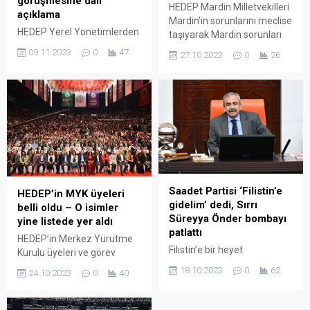
görüşmesine dair
HEDEP Mardin Milletvekilleri
açıklama
Mardin’in sorunlarını meclise
HEDEP Yerel Yönetimlerden
taşıyarak Mardin sorunları
Sorumlu Eş Başkan
için araştırma
09.11.2023
0
47
27.10.2023
0
26
Yardımcısı Mehmet Rüştü
komisyonunun kurulmasını
Tiryaki HEDEP ile AK
talep ettiler.
Parti’nin dolaylı görüştüğü
iddiaları ile ilgili konuştu.
“AKP ile bu düzeyde bir
görüşmemiz yok” dyen
Tiryaki, “bütün siyasi
partilerle diyaloğa açığız”
mesajı verdi.
Saadet Partisi ‘Filistin’e
HEDEP’in MYK üyeleri
gidelim’ dedi, Sırrı
belli oldu – O isimler
Süreyya Önder bombayı
yine listede yer aldı
patlattı
HEDEP’in Merkez Yürütme
Filistin’e bir heyet
Kurulu üyeleri ve görev
gönderilmesine dair öneriyi
dağılımı belli oldu.
18.10.2023
0
62
24.10.2023
0
40
yanıtlayan Meclis
Başkanvekili Sırrı Süreyya
Önder, “Gitmeyi çok isterim.