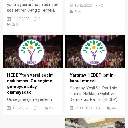
başvuruları başladı. Partiye
yana siyasi arenada adından
10.12.2023
0
başvuran ilk isim Emira Er
söz ettiren Cengiz Temelli,
124
oldu.
Derik’ten HEDEP’in aday
11.12.2023
0
adayı oldu.
230
HEDEP’ten yerel seçim
Yargıtay HEDEP ismini
açıklaması: Ön seçime
kabul etmedi
girmeyen aday
Yargıtay, Yeşil Sol Parti’nin
olamayacak
isminin Halkların Eşitlik ve
Ön seçime girmeyenlerin
Demokrasi Partisi (HEDEP)
aday olamayacağını belirten
olarak değiştirmesini kabul
07.12.2023
0
57
23.11.2023
0
44
HEDEP Grup Başkanvekili
etmedi.
Saruhan Oluç, ittifak
tartışmalarına dair “Kapımız