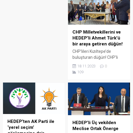
herkese açık. Ama arka kapı
diplomasisi
yürütmeyeceğiz” dedi.
CHP Milletvekillerini ve
HEDEP’li Ahmet Türk’ü
bir araya getiren düğün!
CHP’lileri Kızıltepe’de
buluşturan düğün! CHP’li
Mustafa Kalkan ve Seher
18.11.2023
0
Öncel’in düğünü, CHP ve
109
HEDEP heyetlerini
buluşturdu.
HEDEP’ten AK Parti ile
HEDEP’li Üç vekilden
‘yerel seçim’
Meclise Ortak Önerge