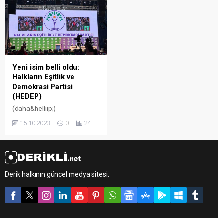
Ama yurt dışı yasağım var”
sözleriyle HEDEP’li
milletvekillerinin
mağduriyetini gözler önüne
serdi.
Yeni isim belli oldu:
Halkların Eşitlik ve
Demokrasi Partisi
(HEDEP)
(daha&helliip;)
15.10.2023
0
24
Derik halkının güncel medya sitesi.