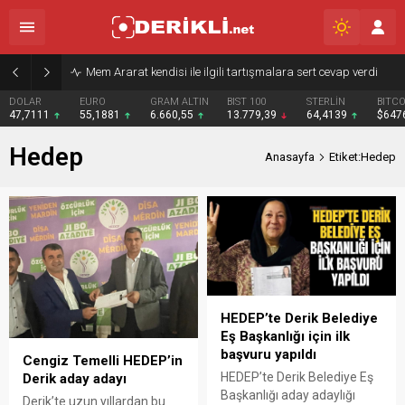
Mem Ararat kendisi ile ilgili tartışmalara sert cevap verdi
EURO
GRAM ALTIN
BIST 100
STERLİN
BITCOIN
BN
55,1881
6.660,55
13.779,39
64,4139
$64763
$6
Hedep
Anasayfa
Etiket:Hedep
HEDEP’te Derik Belediye
Eş Başkanlığı için ilk
başvuru yapıldı
Cengiz Temelli HEDEP’in
HEDEP’te Derik Belediye Eş
Derik aday adayı
Başkanlığı aday adaylığı
Derik’te uzun yıllardan bu