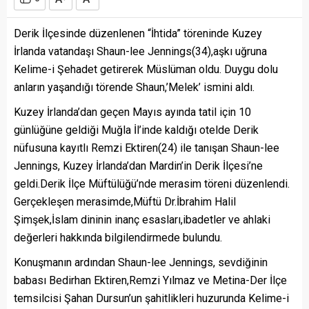
Derik İlçesinde düzenlenen “İhtida” töreninde Kuzey
İrlanda vatandaşı Shaun-lee Jennings(34),aşkı uğruna
Kelime-i Şehadet getirerek Müslüman oldu. Duygu dolu
anların yaşandığı törende Shaun,’Melek’ ismini aldı.
Kuzey İrlanda’dan geçen Mayıs ayında tatil için 10
günlüğüne geldiği Muğla İl’inde kaldığı otelde Derik
nüfusuna kayıtlı Remzi Ektiren(24) ile tanışan Shaun-lee
Jennings, Kuzey İrlanda’dan Mardin’in Derik İlçesi’ne
geldi.Derik İlçe Müftülüğü’nde merasim töreni düzenlendi.
Gerçekleşen merasimde,Müftü Dr.İbrahim Halil
Şimşek,İslam dininin inanç esasları,ibadetler ve ahlaki
değerleri hakkında bilgilendirmede bulundu.
Konuşmanın ardından Shaun-lee Jennings, sevdiğinin
babası Bedirhan Ektiren,Remzi Yılmaz ve Metina-Der İlçe
temsilcisi Şahan Dursun’un şahitlikleri huzurunda Kelime-i