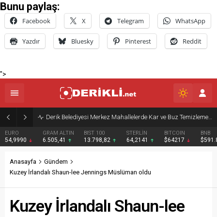
Bunu paylaş:
Facebook
X
Telegram
WhatsApp
Yazdır
Bluesky
Pinterest
Reddit
">
Derik Belediyesi Merkez Mahallelerde Kar ve Buz Temizleme Çalışmalarını Sürdürüyor
EURO
GRAM ALTIN
BIST 100
STERLİN
BITCOIN
BNB
54,9990
6.505,41
13.798,82
64,2141
$64217
$591
Anasayfa
Gündem
Kuzey İrlandalı Shaun-lee Jennings Müslüman oldu
Kuzey İrlandalı Shaun-lee