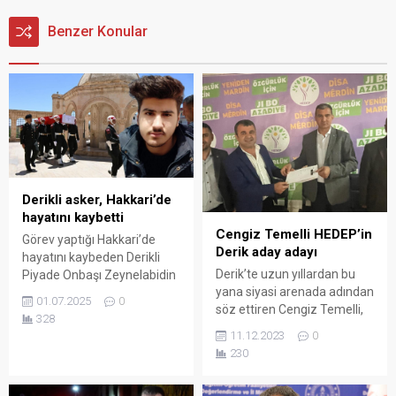
Benzer Konular
Derikli asker, Hakkari’de
hayatını kaybetti
Cengiz Temelli HEDEP’in
Görev yaptığı Hakkari’de
Derik aday adayı
hayatını kaybeden Derikli
Derik’te uzun yıllardan bu
Piyade Onbaşı Zeynelabidin
yana siyasi arenada adından
Dağ’ın cenazesi Derik’te
01.07.2025
0
söz ettiren Cengiz Temelli,
toprağa verildi.
328
Derik’ten HEDEP’in aday
11.12.2023
0
adayı oldu.
230