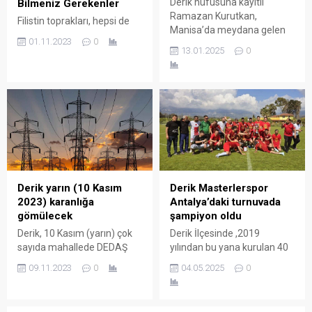
Derik nüfusuna kayıtlı
Bilmeniz Gerekenler
Ramazan Kurutkan,
Filistin toprakları, hepsi de
Manisa’da meydana gelen
kurtuluş mücadelesi
01.11.2023
0
feci kazada hayatını
yürüttüğünü ileri süren çok
13.01.2025
0
kaybetti.
sayıda irili ufaklı örgüte ev
sahipliği yapıyor.
Derik yarın (10 Kasım
Derik Masterlerspor
2023) karanlığa
Antalya’daki turnuvada
gömülecek
şampiyon oldu
Derik, 10 Kasım (yarın) çok
Derik İlçesinde ,2019
sayıda mahallede DEDAŞ
yılından bu yana kurulan 40
tarafından planlı elektrik
yaş üstü Derik
09.11.2023
0
04.05.2025
0
kesintileri yapılacak.
Masterlerspor takımı,
Antalya’da düzenlenen
futbol turnuvasında,6