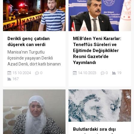
MEB’den Yeni Kararlar:
Derikli genç çatıdan
Teneffüs Süreleri ve
düşerek can verdi
Eğitimde Değişiklikler
Manisa’nın Turgutlu
Resmi Gazete’de
ilçesinde yaşayan Derikli
Yayımlandı
Azad Denli, dört katlı binanın
Milli Eğitim Bakanlığı, okul
çatısından düşerek, feci
14.10.2023
0
19
15.10.2024
0
öncesi eğitim ve
şekilde can verdi.
167
ilköğretimde önemli
değişikliklere gitti. Bu
değişikliklere göre, artık
okullarda en az bir teneffüs
20 dakika olacak. Ayrıca
ders geçme puanları da
değişecek.
Bulutlardaki sıra dışı