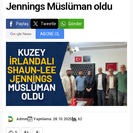
Jennings Müslüman oldu
Paylaş
Tweetle
Gönder
ABONE OL
Admin
Yayınlama: 28.10.2025
62
A
A
0
+
-