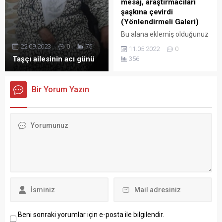
mesaj, araştırmacıları
şaşkına çevirdi
(Yönlendirmeli Galeri)
Bu alana eklemiş olduğunuz
haberle ilgili kısa bir özet
22.09.2023
0
75
11.05.2022
0
bilgisi ekleyebilirsiniz. Bu
Taşçı ailesinin acı günü
356
metin yazı düzenleme
sayfasında "Özet"
bölümünden eklenebilir.
Bir Yorum Yazın
Özet eklenmişse başlık
altında kalın olarak bu
şekilde gösterilir,
eklenmemişse bu alan boş
kalır.
Beni sonraki yorumlar için e-posta ile bilgilendir.