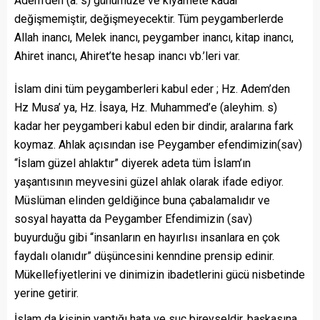
Adem’den (a. s) günümüze ve kıyamete kadar
değişmemiştir, değişmeyecektir. Tüm peygamberlerde
Allah inancı, Melek inancı, peygamber inancı, kitap inancı,
Ahiret inancı, Ahiret’te hesap inancı vb.’leri var.
İslam dini tüm peygamberleri kabul eder ; Hz. Adem’den
Hz Musa’ ya, Hz. İsaya, Hz. Muhammed’e (aleyhim. s)
kadar her peygamberi kabul eden bir dindir, aralarına fark
koymaz. Ahlak açısından ise Peygamber efendimizin(sav)
“İslam güzel ahlaktır” diyerek adeta tüm İslam’ın
yaşantısının meyvesini güzel ahlak olarak ifade ediyor.
Müslüman elinden geldiğince buna çabalamalıdır ve
sosyal hayatta da Peygamber Efendimizin (sav)
buyurduğu gibi “insanların en hayırlısı insanlara en çok
faydalı olanıdır” düşüncesini kenndine prensip edinir.
Mükellefiyetlerini ve dinimizin ibadetlerini gücü nisbetinde
yerine getirir.
İslam da kişinin yaptığı hata ve suç bireyseldir, başkasına