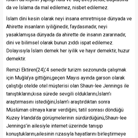
da ve İslama da mal edilemez, nisbet edilemez.
İslam dini kesin olarak neyi insana emretmişse dünyada ve
Ahirette insanların iyiliğinedir, faydasınadır, neyi
yasaklamışsa dünyada da ahirette de insanın zararınadır,
dini ve bilimsel olarak bunun zıddı ispat edilemez.
Dolayısıyla İslam demek her iyilik ve hayır demektir, huzur
demektir.
Remzi Ektiren(24),’4 senedir turizm sezonunda çalışmak
için Muğla’ya gittiğini,geçen Mayıs ayında garson olarak
çalıştığı otelde otel müşterisi olan Shaun-lee Jennings ile
tanıştıklarını,kısa sürede sevgili olduklarını,İslam’ı
araştırmasını istediğini,İslam’ı araştırdıktan sonra
Müslüman olmaya karar verdiğini, tatil sonrası döndüğü
Kuzey İrlanda’da görüşmelerinin sürdürdüğünü,Shaun-lee
Jennings’in ailesiyle internet üzerinde tanışıp
konuştuklarını,ailesinin rızasıyla hayatlarını birleştirmeye