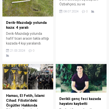
Özbahçeci, su ve
kanalizasyon sorunu olan
08.07.2024
0
mahallelerde incelemelerde
bulundu.
Derik-Mazıdağı yolunda
kaza: 4 yaralı
Derik-Mazıdağı yolunda
hafif ticari aracın takla attığı
kazada 4 kişi yaralandı.
21.03.2024
0
Hamas, El Fetih, İslami
Derikli genç feci kazada
Cihad: Filistin’deki
hayatını kaybetti
Örgütler Hakkında