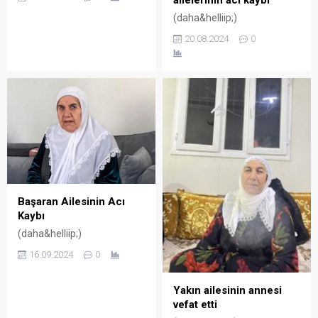
ailelerinin acı kaybı
(daha&helliip;)
20.08.2024
0
Başaran Ailesinin Acı
Kaybı
(daha&helliip;)
16.09.2024
0
Yakın ailesinin annesi
vefat etti