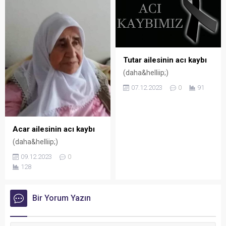
Tutar ailesinin acı kaybı
(daha&helliip;)
07.12.2023
0
91
Acar ailesinin acı kaybı
(daha&helliip;)
09.12.2023
0
128
Bir Yorum Yazın