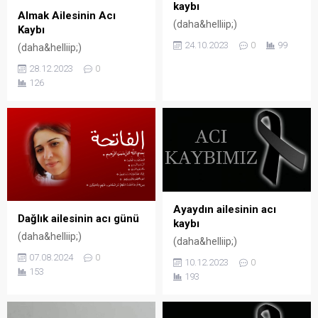
kaybı
Almak Ailesinin Acı
(daha&helliip;)
Kaybı
24.10.2023
0
99
(daha&helliip;)
28.12.2023
0
126
Ayaydın ailesinin acı
Dağlık ailesinin acı günü
kaybı
(daha&helliip;)
(daha&helliip;)
07.08.2024
0
10.12.2023
0
153
193