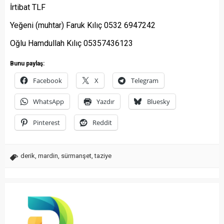
İrtibat TLF
Yeğeni (muhtar) Faruk Kılıç 0532 6947242
Oğlu Hamdullah Kılıç 05357436123
Bunu paylaş:
Facebook
X
Telegram
WhatsApp
Yazdır
Bluesky
Pinterest
Reddit
derik
,
mardin
,
sürmanşet
,
taziye