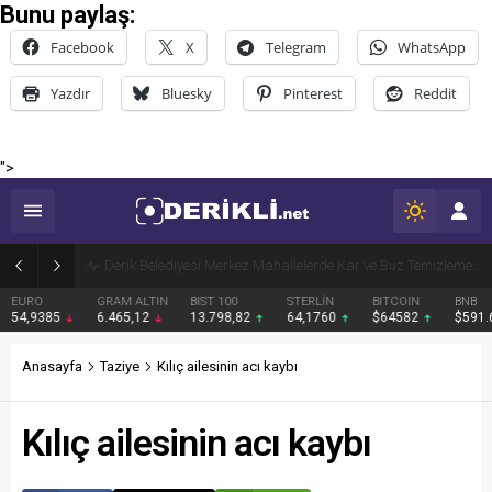
Bunu paylaş:
Facebook
X
Telegram
WhatsApp
Yazdır
Bluesky
Pinterest
Reddit
">
Derik Belediyesi Merkez Mahallelerde Kar ve Buz Temizleme Çalışmalarını Sürdürüyor
EURO
GRAM ALTIN
BIST 100
STERLİN
BITCOIN
BNB
54,9385
6.465,12
13.798,82
64,1760
$64582
$591
Anasayfa
Taziye
Kılıç ailesinin acı kaybı
Kılıç ailesinin acı kaybı