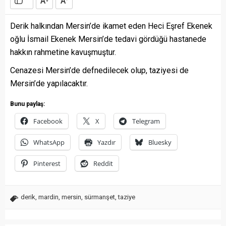
A
A
Derik halkından Mersin’de ikamet eden Heci Eşref Ekenek
oğlu İsmail Ekenek Mersin’de tedavi gördüğü hastanede
hakkın rahmetine kavuşmuştur.
Cenazesi Mersin’de defnedilecek olup, taziyesi de
Mersin’de yapılacaktır.
Bunu paylaş:
Facebook
X
Telegram
WhatsApp
Yazdır
Bluesky
Pinterest
Reddit
derik
,
mardin
,
mersin
,
sürmanşet
,
taziye