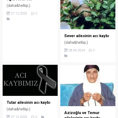
(daha&helliip;)
07.12.2023
0
Sever ailesinin acı kaybı
(daha&helliip;)
08.06.2024
0
Tutar ailesinin acı kaybı
(daha&helliip;)
Azizoğlu ve Temur
07.12.2023
0