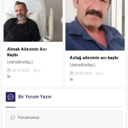
Almak Ailesinin Acı
Kaybı
Azlağ ailesinin acı kaybı
(daha&helliip;)
(daha&helliip;)
28.12.2023
0
09.02.2024
0
Bir Yorum Yazın