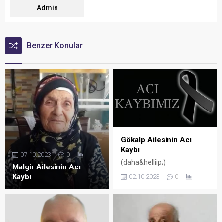
Admin
Benzer Konular
Gökalp Ailesinin Acı
Kaybı
07.10.2023
0
(daha&helliip;)
Malgir Ailesinin Acı
Kaybı
02.10.2023
0