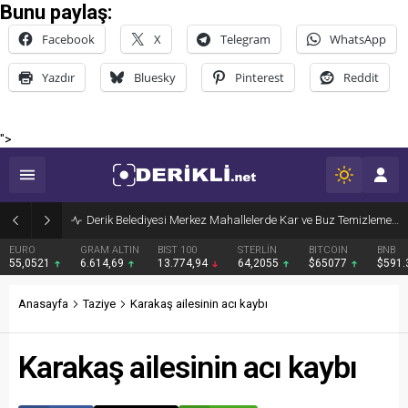
Bunu paylaş:
Facebook
X
Telegram
WhatsApp
Yazdır
Bluesky
Pinterest
Reddit
">
Derik Belediyesi Merkez Mahallelerde Kar ve Buz Temizleme Çalışmalarını Sürdürüyor
EURO
GRAM ALTIN
BIST 100
STERLİN
BITCOIN
BNB
55,0521
6.614,69
13.774,94
64,2055
$65077
$591
Anasayfa
Taziye
Karakaş ailesinin acı kaybı
Karakaş ailesinin acı kaybı