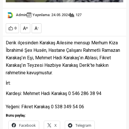
Admin
Yayınlama: 24.05.2024
127
A
A
0
+
-
Derik ilçesinden Karakaş Ailesine mensup Merhum Kiza
Îbrahimé Şex Husén, Hastane Çalışanı Rahmetli Ramazan
Karakaş’ın Eşi, Mehmet Hadi Karakaş’ın Ablasi, Fikret
Karakaş’ın Teyzesi Hazbiye Karakaş Derik’te hakkın
rahmetine kavuşmustur.
İrt:
Kardeşi: Mehmet Hadi Karakaş 0 546 286 38 94
Yeğeni: Fikret Karakaş 0 538 349 54 06
Bunu paylaş:
Facebook
X
Telegram