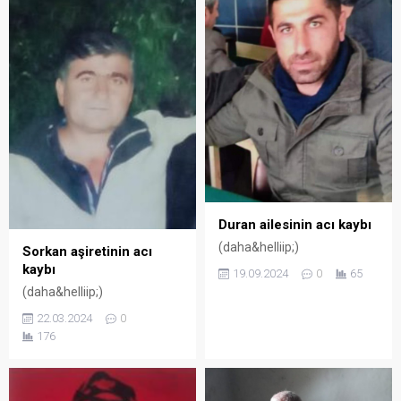
Duran ailesinin acı kaybı
(daha&helliip;)
Sorkan aşiretinin acı
kaybı
19.09.2024
0
65
(daha&helliip;)
22.03.2024
0
176