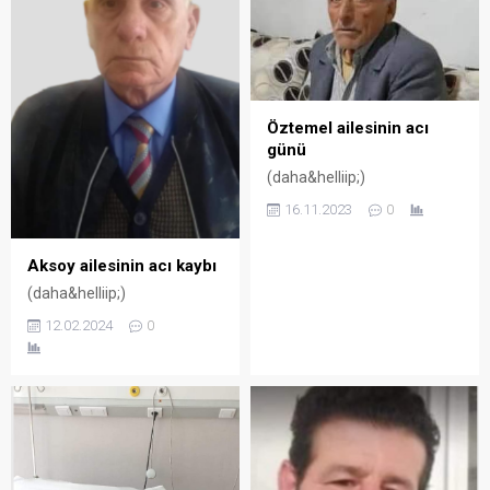
Öztemel ailesinin acı
günü
(daha&helliip;)
16.11.2023
0
Aksoy ailesinin acı kaybı
(daha&helliip;)
12.02.2024
0