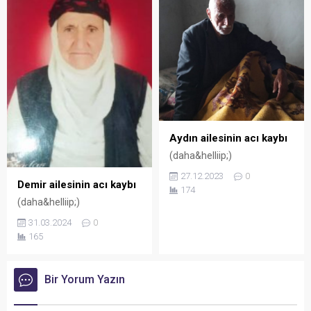
Aydın ailesinin acı kaybı
(daha&helliip;)
27.12.2023
0
Demir ailesinin acı kaybı
174
(daha&helliip;)
31.03.2024
0
165
Bir Yorum Yazın