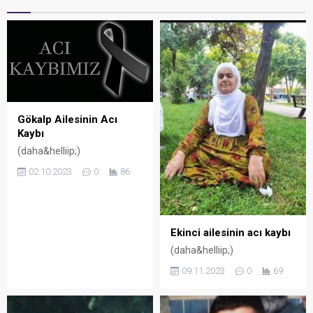
Gökalp Ailesinin Acı
Kaybı
(daha&helliip;)
02.10.2023
0
86
Ekinci ailesinin acı kaybı
(daha&helliip;)
09.11.2023
0
69