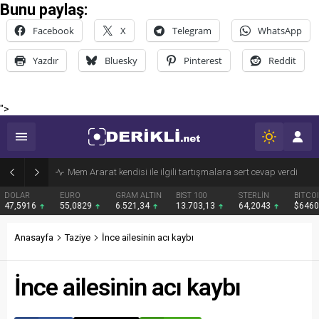
Bunu paylaş:
Facebook
X
Telegram
WhatsApp
Yazdır
Bluesky
Pinterest
Reddit
">
Derik Belediyesi Merkez Mahallelerde Kar ve Buz Temizleme Çalışmalarını Sürdürüyor
EURO
GRAM ALTIN
BIST 100
STERLİN
BITCOIN
BNB
55,0829
6.521,34
13.703,13
64,2043
$64609
$595
Anasayfa
Taziye
İnce ailesinin acı kaybı
İnce ailesinin acı kaybı