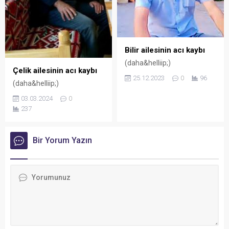
Bilir ailesinin acı kaybı
(daha&helliip;)
Çelik ailesinin acı kaybı
25.12.2023
0
96
(daha&helliip;)
03.03.2024
0
237
Bir Yorum Yazın