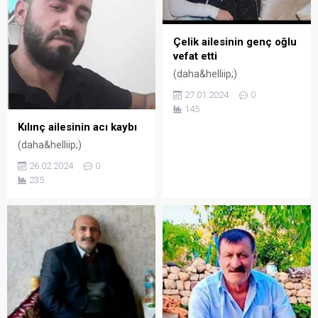
Çelik ailesinin genç oğlu
vefat etti
(daha&helliip;)
27.01.2024
0
145
Kılınç ailesinin acı kaybı
(daha&helliip;)
26.02.2024
0
235