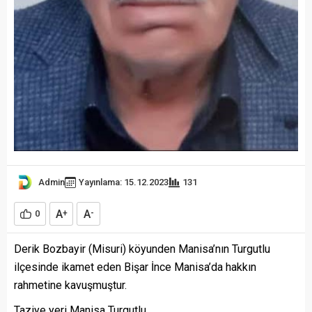
Admin
Yayınlama: 15.12.2023
131
A
A
0
+
-
Derik Bozbayir (Misuri) köyunden Manisa’nın Turgutlu
ilçesinde ikamet eden Bişar İnce Manisa’da hakkın
rahmetine kavuşmuştur.
Taziye yeri Manisa Turgutlu