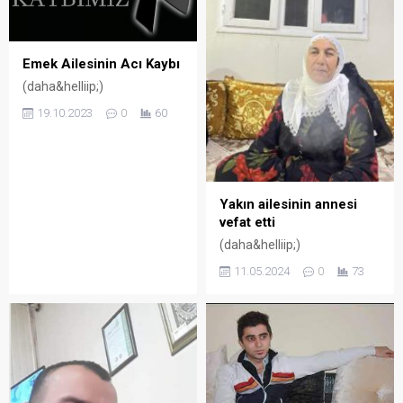
Emek Ailesinin Acı Kaybı
(daha&helliip;)
19.10.2023
0
60
Yakın ailesinin annesi
vefat etti
(daha&helliip;)
11.05.2024
0
73