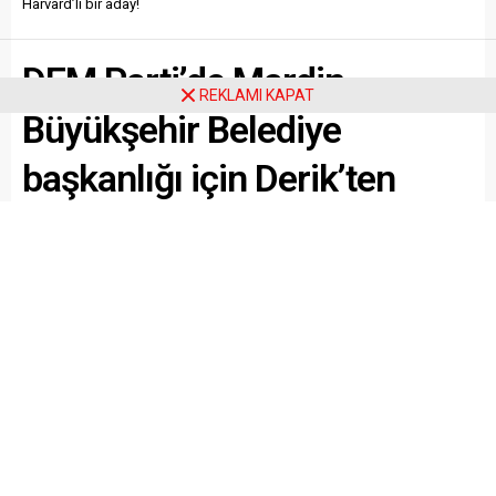
Harvard’lı bir aday!
DEM Parti’de Mardin
REKLAMI KAPAT
Büyükşehir Belediye
başkanlığı için Derik’ten
Harvard’lı bir aday!
Paylaş
Tweetle
Gönder
ABONE OL