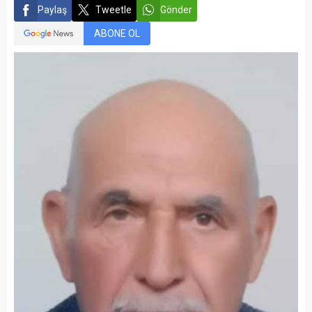
Paylaş
Tweetle
Gönder
ABONE OL