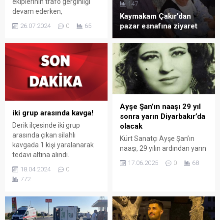
ekiplerinin trafo gerginliği
147
devam ederken,
Kaymakam Çakır’dan
jandarmanın biber gazı ile
pazar esnafına ziyaret
26.07.2024
0
65
müdahale ettiği köylülerden
4’ü gözaltına alındı.
Ayşe Şan’ın naaşı 29 yıl
iki grup arasında kavga!
sonra yarın Diyarbakır’da
Derik ilçesinde iki grup
olacak
arasında çıkan silahlı
Kürt Sanatçı Ayşe Şan’ın
kavgada 1 kişi yaralanarak
naaşı, 29 yılın ardından yarın
tedavi altına alındı.
Diyarbakır’a getirilecek.
17.06.2025
0
68
18.04.2024
0
772