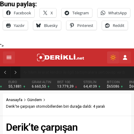
Bunu paylaş:
Facebook
X
Telegram
WhatsApp
Yazdır
Bluesky
Pinterest
Reddit
">
Derik Belediyesi Merkez Mahallelerde Kar ve Buz Temizleme Çalışmalarını Sürdürüyor
EURO
GRAM ALTIN
BIST 100
STERLİN
BITCOIN
BNB
55,1881
6.660,55
13.779,39
64,4139
$65086
$607
Anasayfa
Gündem
Derik’te çarpışan otomobillerden biri durağa daldı: 4 yaralı
Derik’te çarpışan