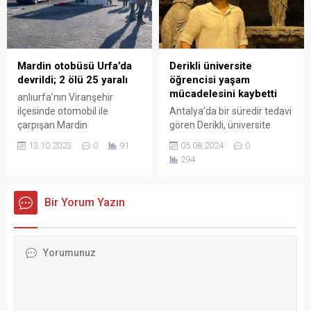
Mardin otobüsü Urfa’da
Derikli üniversite
devrildi; 2 ölü 25 yaralı
öğrencisi yaşam
mücadelesini kaybetti
anlıurfa’nın Viranşehir
ilçesinde otomobil ile
Antalya’da bir süredir tedavi
çarpışan Mardin
gören Derikli, üniversite
otobüsünün devrilmesi
öğrencisi Osman Perçin,
13.10.2023
0
91
05.08.2024
0
sonucu meydana gelen
yaşam mücadelesini
294
trafik kazasında 2 kişi
kaybetti.
hayatını kaybederken 25 kişi
ise yaralandı.
Bir Yorum Yazın