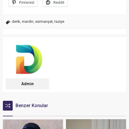
Pinterest
Reddit
derik
,
mardin
,
sürmanşet
,
taziye
Admin
Benzer Konular