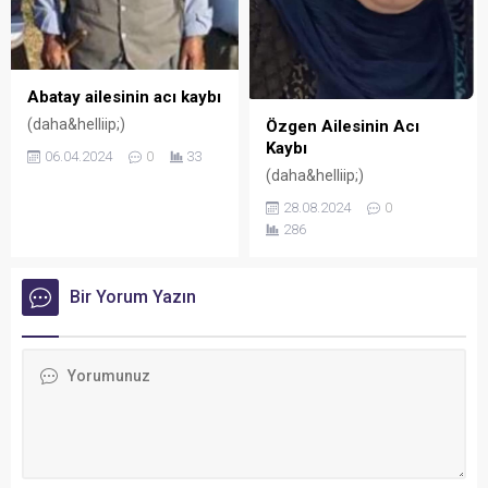
Abatay ailesinin acı kaybı
(daha&helliip;)
Özgen Ailesinin Acı
Kaybı
06.04.2024
0
33
(daha&helliip;)
28.08.2024
0
286
Bir Yorum Yazın