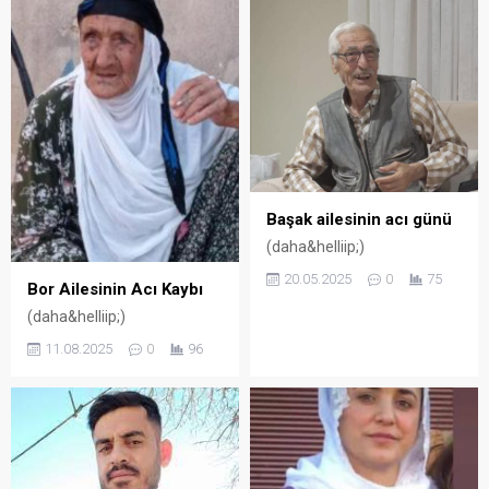
Başak ailesinin acı günü
(daha&helliip;)
20.05.2025
0
75
Bor Ailesinin Acı Kaybı
(daha&helliip;)
11.08.2025
0
96