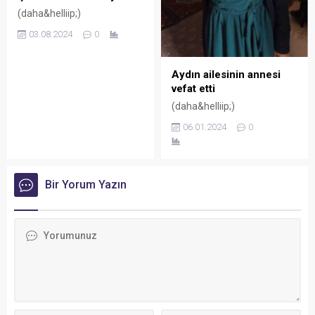
(daha&helliip;)
03.08.2024
0
Aydın ailesinin annesi
vefat etti
(daha&helliip;)
06.01.2024
0
Bir Yorum Yazın