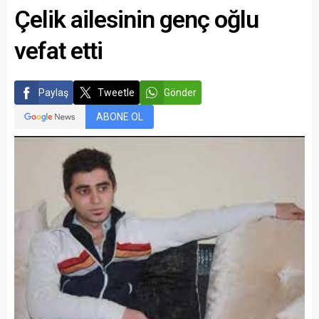
Çelik ailesinin genç oğlu
vefat etti
Paylaş
Tweetle
Gönder
ABONE OL