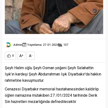
Admin
Yayınlama: 27.01.2024
137
A
A
0
+
-
Şeyh Halim oğlu Şeyh Osman yeğeni Şeyh Selahattin
Işık’ın kardeşi Şeyh Abdurrahman Işık Diyarbakır’da hakkın
rahmetine kavuşmustur.
Cenazesi Diyarbakır memorial hastahanesinden kaldirlip
öğlen namazına mütakiben 27 /01/2024 tarihinde Derik
Sin hazretleri mezarliğinda defnedilecektir.