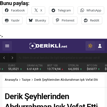
Bunu paylaş:
Facebook
X
Telegram
WhatsApp
Yazdır
Bluesky
Pinterest
Reddit
">
Derik Belediyesi Merkez Mahallelerde Kar ve Buz Temizleme Çalışmalarını Sürdürüyor
EURO
GRAM ALTIN
BIST 100
STERLİN
BITCOIN
BNB
55,0521
6.614,69
13.774,94
64,2055
$65077
$591
Anasayfa
Taziye
Derik Şeyhlerinden Abdurrahman Işık Vefat Etti
Derik Şeyhlerinden
Abdurrahman Işık Vefat Etti