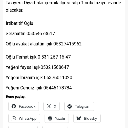
Taziyesi Diyarbakır çermik ilçesi silip 1 nolu taziye evinde
olacaktır.
Irtibat tlf Oğlu
Selahattin 05354673617
Oğlu avukat alaattin ışık 05327415962
Oğlu Ferhat işik 0 531 267 16 47
Yeğeni faysal ışık05321568647
Yeğeni İbrahim ışık 05376011020
Yeğeni Cengiz işik 05446178784
Bunu paylaş:
Facebook
X
Telegram
WhatsApp
Yazdır
Bluesky