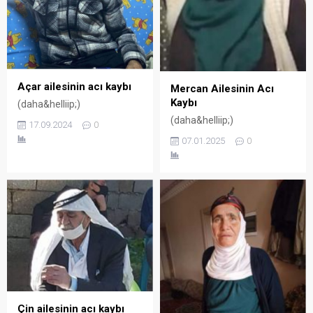
Açar ailesinin acı kaybı
Mercan Ailesinin Acı
Kaybı
(daha&helliip;)
(daha&helliip;)
17.09.2024
0
07.01.2025
0
Çin ailesinin acı kaybı