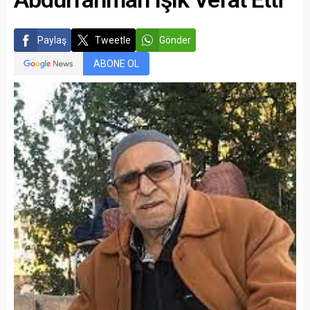
Paylaş
Tweetle
Gönder
ABONE OL