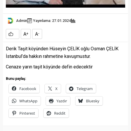
Admin
Yayınlama: 27.01.2024
A
A
+
-
Derik Taşit köyünden Hüseyin ÇELİK oğlu Osman ÇELİK
İstanbul’da hakkın rahmetine kavuşmustur.
Cenaze yarın taşit köyünde defin edecektir
Bunu paylaş:
Facebook
X
Telegram
WhatsApp
Yazdır
Bluesky
Pinterest
Reddit