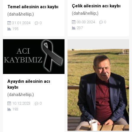
Çelik ailesinin acı kaybı
Temel ailesinin acı kaybı
(daha&helliip;)
(daha&helliip;)
03.03.2024
0
31.01.2024
0
237
195
Ayaydın ailesinin acı
kaybı
(daha&helliip;)
10.12.2023
0
193