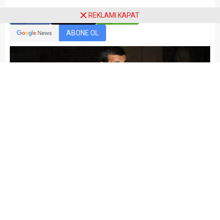
REKLAMI KAPAT
Paylaş
Tweetle
Gönder
ABONE OL
Admin
Yayınlama: 31.01.2024
Düzenleme: 31.01.2024 22:10
A
A
+
-