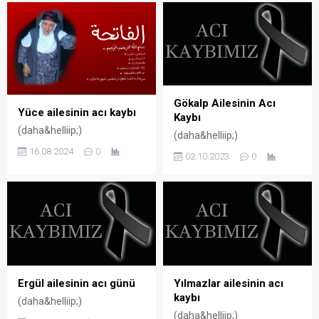
Gökalp Ailesinin Acı
Yüce ailesinin acı kaybı
Kaybı
(daha&helliip;)
(daha&helliip;)
16.08.2024
0
02.10.2023
0
Ergül ailesinin acı günü
Yılmazlar ailesinin acı
kaybı
(daha&helliip;)
(daha&helliip;)