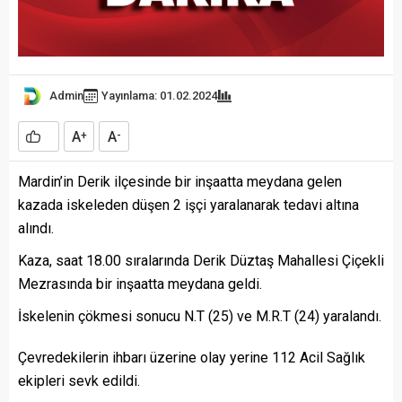
Admin
Yayınlama: 01.02.2024
A
A
+
-
Mardin’in Derik ilçesinde bir inşaatta meydana gelen
kazada iskeleden düşen 2 işçi yaralanarak tedavi altına
alındı.
Kaza, saat 18.00 sıralarında Derik Düztaş Mahallesi Çiçekli
Mezrasında bir inşaatta meydana geldi.
İskelenin çökmesi sonucu N.T (25) ve M.R.T (24) yaralandı.
Çevredekilerin ihbarı üzerine olay yerine 112 Acil Sağlık
ekipleri sevk edildi.