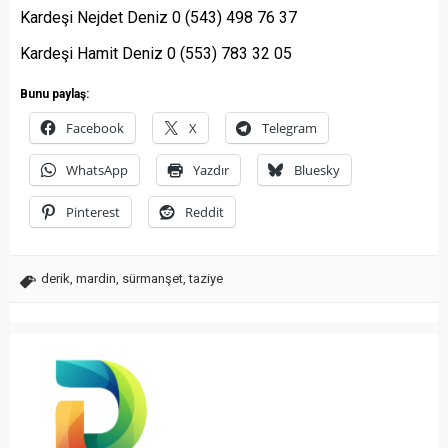
Kardeşi Nejdet Deniz 0 (543) 498 76 37
Kardeşi Hamit Deniz 0 (553) 783 32 05
Bunu paylaş:
Facebook
X
Telegram
WhatsApp
Yazdır
Bluesky
Pinterest
Reddit
derik
,
mardin
,
sürmanşet
,
taziye