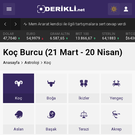
Mem Ararat kendisi ile ilgili tartışmalara sert cevap verdi
DOLAR
EURO
GRAM ALTIN
BIST 100
STERLİN
BITCO
47,7040
54,9979
6.587,65
13.866,67
64,1883
$643
Koç Burcu (21 Mart - 20 Nisan)
Anasayfa
Astroloji
Koç
Koç
Boğa
İkizler
Yengeç
Aslan
Başak
Terazi
Akrep