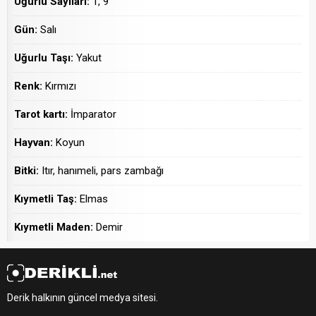
Uğurlu Sayıları:
1, 9
Gün:
Salı
Uğurlu Taşı:
Yakut
Renk:
Kırmızı
Tarot kartı:
İmparator
Hayvan:
Koyun
Bitki:
Itır, hanımeli, pars zambağı
Kıymetli Taş:
Elmas
Kıymetli Maden:
Demir
Derik halkının güncel medya sitesi.