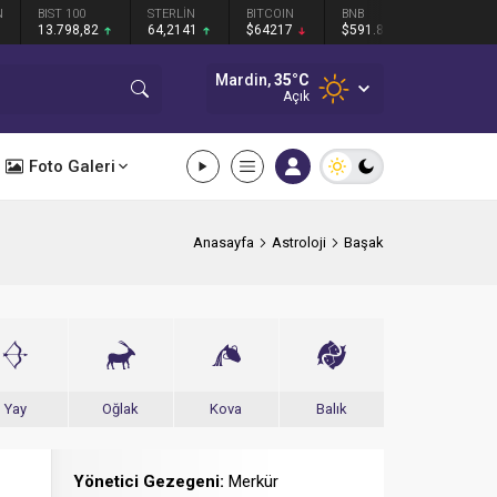
N
BIST 100
STERLİN
BITCOIN
BNB
13.798,82
64,2141
$64217
$591.88
Mardin,
35
°C
Açık
Foto Galeri
Anasayfa
Astroloji
Başak
Yay
Oğlak
Kova
Balık
Yönetici Gezegeni:
Merkür