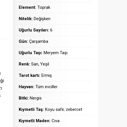
Element:
Toprak
Nitelik:
Değişken
Uğurlu Sayıları:
6
Gün:
Çarşamba
Uğurlu Taşı:
Meryem Taşı
Renk:
Sarı, Yeşil
ı
Tarot kartı:
Ermiş
iği
Hayvan:
Tüm evciller
zı
ş
Bitki:
Nergis
Kıymetli Taş:
Koyu safir, zebercet
Kıymetli Maden:
Cıva