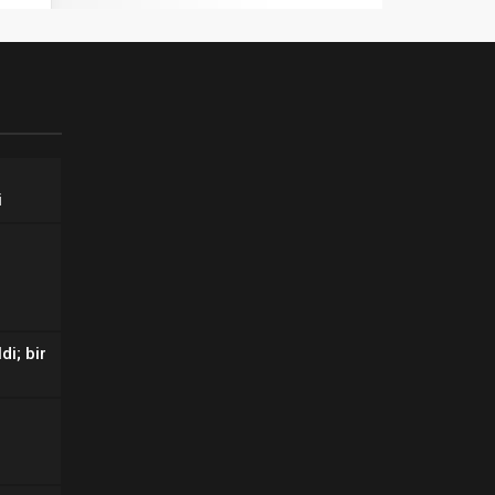
i
di; bir