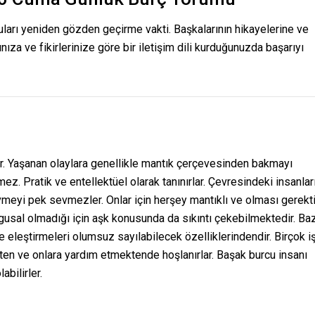
ları yeniden gözden geçirme vakti. Başkalarının hikayelerine ve
nıza ve fikirlerinize göre bir iletişim dili kurduğunuzda başarıyı
rlar. Yaşanan olaylara genellikle mantık çerçevesinden bakmayı
z. Pratik ve entellektüel olarak tanınırlar. Çevresindeki insanlar
vmeyi pek sevmezler. Onlar için herşey mantıklı ve olması gerekt
ygusal olmadığı için aşk konusunda da sıkıntı çekebilmektedir. Ba
e eleştirmeleri olumsuz sayılabilecek özelliklerindendir. Birçok i
mekten ve onlara yardım etmektende hoşlanırlar. Başak burcu insanı
abilirler.