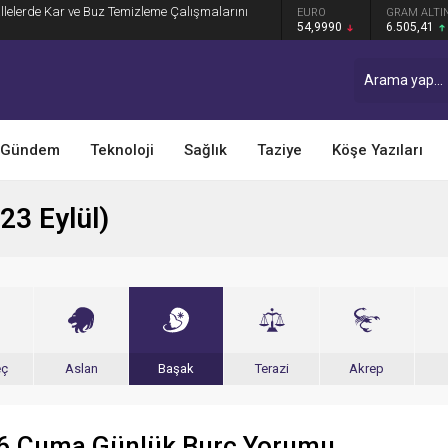
llelerde Kar ve Buz Temizleme Çalışmalarını
DOLAR
EURO
GRAM ALTI
47,7014
54,9990
6.505,41
Gündem
Teknoloji
Sağlık
Taziye
Köşe Yazıları
23 Eylül)
eç
Aslan
Başak
Terazi
Akrep
26 Cuma Günlük Burç Yorumu