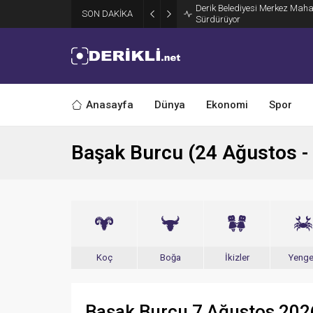
Derik Belediyesi Merkez Maha
SON DAKİKA
Sürdürüyor
Anasayfa
Dünya
Ekonomi
Spor
Başak Burcu (24 Ağustos - 
Koç
Boğa
İkizler
Yeng
Başak Burcu 7 Ağustos 20