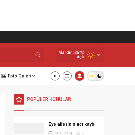
Mardin,
35
°C
Açık
Foto Galeri
POPÜLER KONULAR
Eye ailesinin acı kaybı
09.01.2024
0