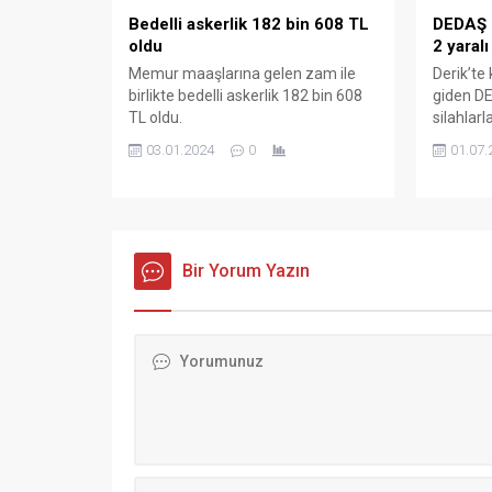
tarımsal
Bedelli askerlik 182 bin 608 TL
DEDAŞ ek
gerekçes
oldu
2 yaralı
gösterdi
Memur maaşlarına gelen zam ile
Derik’te
birlikte bedelli askerlik 182 bin 608
giden DE
TL oldu.
silahlarl
yaraland
03.01.2024
0
01.07.
Bir Yorum Yazın