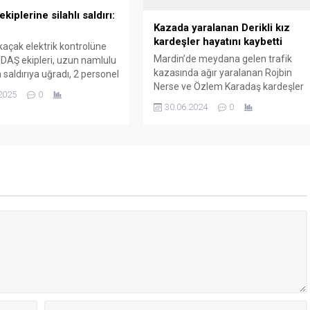
 sulama trafoları, borç
iplerine silahlı saldırı:
iyle toplanmasına tepki
Kazada yaralanan Derikli kız
.
kardeşler hayatını kaybetti
 kaçak elektrik kontrolüne
Mardin’de meydana gelen trafik
DAŞ ekipleri, uzun namlulu
kazasında ağır yaralanan Rojbin
a saldırıya uğradı, 2 personel
Nerse ve Özlem Karadaş kardeşler
ı.
2025
0
tedavi gördükleri hastanede
30.06.2024
0
hayatını kaybetti.