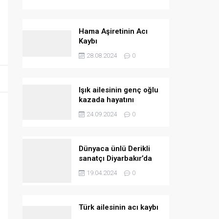
Hama Aşiretinin Acı
Kaybı
28.08.2024
0
Işık ailesinin genç oğlu
kazada hayatını
kaybetti
24.09.2024
0
Dünyaca ünlü Derikli
sanatçı Diyarbakır’da
konser verecek
19.04.2024
0
Türk ailesinin acı kaybı