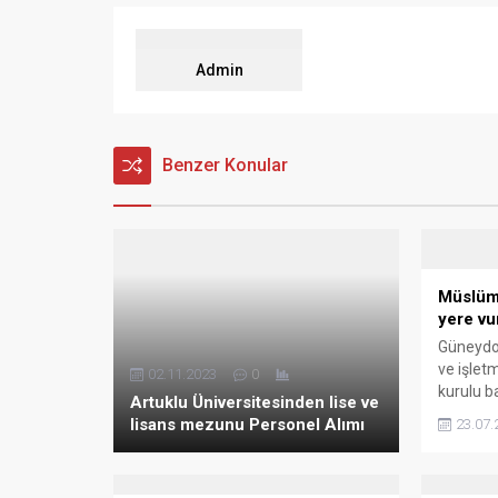
Admin
Benzer Konular
Müslüm
yere vu
Güneydoğ
ve işlet
02.11.2023
0
kurulu b
Artuklu Üniversitesinden lise ve
Müslümoğ
lisans mezunu Personel Alımı
23.07.
Kutluca M
mahallel
şebekesi