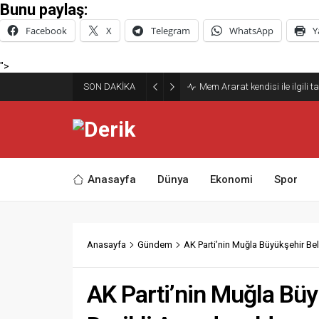
Bunu paylaş:
Facebook
X
Telegram
WhatsApp
Y
">
Derik Belediyesi Merkez Maha
SON DAKİKA
Sürdürüyor
Anasayfa
Dünya
Ekonomi
Spor
Anasayfa
Gündem
AK Parti’nin Muğla Büyükşehir Be
AK Parti’nin Muğla Bü