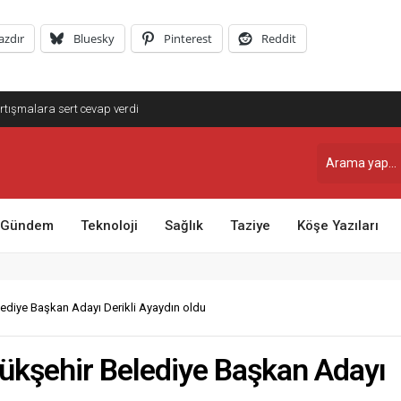
azdır
Bluesky
Pinterest
Reddit
llelerde Kar ve Buz Temizleme Çalışmalarını
Gündem
Teknoloji
Sağlık
Taziye
Köşe Yazıları
lediye Başkan Adayı Derikli Ayaydın oldu
yükşehir Belediye Başkan Adayı