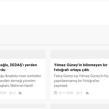
oğlu, DEDAŞ’ı yerden
Yılmaz Güney’in bilinmeyen bir
rdu
fotoğrafı ortaya çıktı
u Anadolu mısır üreticileri
Fatoş Güney eşi Yılmaz Güney’in hiç
mecileri derneği yönetim
yayınlanmamış bir fotoğrafını
aşkanı, Mehmet Hanifi
yayınladı.
lu, Derik İlçesine bağlı
2024
0
19.11.2023
0
ahallesi ve diğer kırsal
erde, içme suyu
nin bağlı olduğu trafolar ve