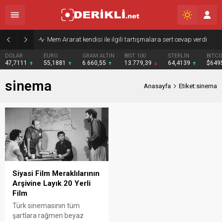
Mem Ararat kendisi ile ilgili tartışmalara sert cevap verdi
DOLAR
EURO
GRAM ALTIN
BIST 100
STERLİN
BITCO
47,7111
55,1881
6.660,55
13.779,39
64,4139
$649
sinema
Anasayfa
Etiket:sinema
Siyasi Film Meraklılarının
Arşivine Layık 20 Yerli
Film
Türk sinemasının tüm
şartlara rağmen beyaz