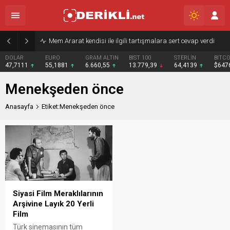
Mem Ararat kendisi ile ilgili tartışmalara sert cevap verdi
DOLAR
EURO
GRAM ALTIN
BIST 100
STERLİN
BITCO
47,7111
55,1881
6.660,55
13.779,39
64,4139
$647
Menekşeden önce
Anasayfa
Etiket:Menekşeden önce
Siyasi Film Meraklılarının
Arşivine Layık 20 Yerli
Film
Türk sinemasının tüm