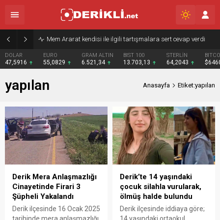
Mem Ararat kendisi ile ilgili tartışmalara sert cevap verdi
DOLAR
EURO
GRAM ALTIN
BIST 100
STERLİN
BITCO
47,5916
55,0829
6.521,34
13.703,13
64,2043
$646
yapılan
Anasayfa
Etiket:yapılan
Derik Mera Anlaşmazlığı
Derik’te 14 yaşındaki
Cinayetinde Firari 3
çocuk silahla vurularak,
Şüpheli Yakalandı
ölmüş halde bulundu
Derik ilçesinde 16 Ocak 2025
Derik ilçesinde iddiaya göre;
tarihinde mera anlaşmazlığı
14 yaşındaki ortaokul