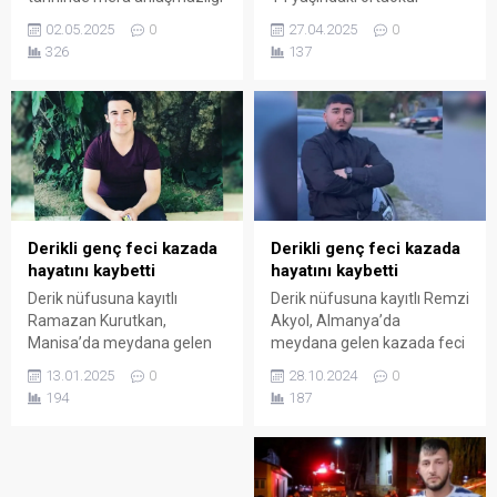
nedeniyle çıkan ve 1 kişinin
öğrencisi bir kız çocuğu
02.05.2025
0
27.04.2025
0
hayatını kaybettiği, 3 kişinin
babasının silahı ile yaşamına
326
137
ise yaralandığı silahlı kavga
son verdi.
ile ilgili firari 3 şüpheli
yakalandı.
Derikli genç feci kazada
Derikli genç feci kazada
hayatını kaybetti
hayatını kaybetti
Derik nüfusuna kayıtlı
Derik nüfusuna kayıtlı Remzi
Ramazan Kurutkan,
Akyol, Almanya’da
Manisa’da meydana gelen
meydana gelen kazada feci
feci kazada hayatını
şekilde can verdi.
13.01.2025
0
28.10.2024
0
kaybetti.
194
187