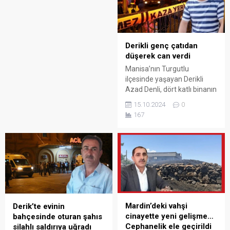
Derikli genç çatıdan
düşerek can verdi
Manisa’nın Turgutlu
ilçesinde yaşayan Derikli
Azad Denli, dört katlı binanın
çatısından düşerek, feci
15.10.2024
0
şekilde can verdi.
167
Mardin’deki vahşi
Derik’te evinin
cinayette yeni gelişme…
bahçesinde oturan şahıs
Cephanelik ele geçirildi
silahlı saldırıya uğradı