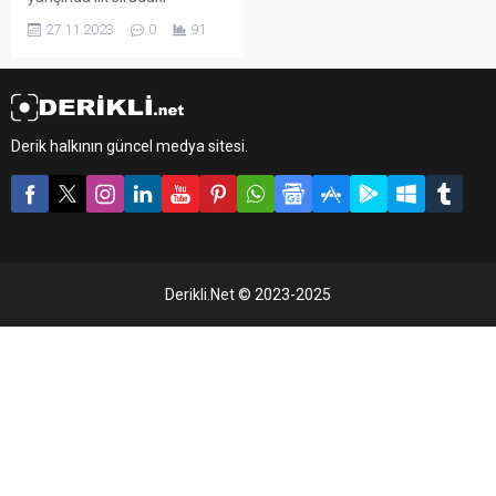
futbolcunun formasında
27.11.2023
0
91
“top scorer (en golcü)”
logosu olacak. Kaynak:
Duvar Gaztesi
Derik halkının güncel medya sitesi.
Derikli.Net © 2023-2025