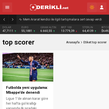
Mem Ararat kendisi ile ilgili tartışmalara sert cevap verdi
DOLAR
EURO
GRAM ALTIN
BIST 100
STERLİN
BITCO
47,7111
55,1881
6.660,55
13.779,39
64,4139
$649
top scorer
Anasayfa
Etiket:top scorer
Futbolda yeni uygulama:
Mbappe’de denendi
Ligue 1’de alınan karar göre
her hafta gol krallığı
yarışında ilk sıradaki