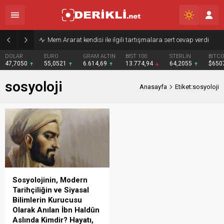
Mem Ararat kendisi ile ilgili tartışmalara sert cevap verdi
DOLAR
EURO
GRAM ALTIN
BIST 100
STERLİN
BITCO
47,7050
55,0521
6.614,69
13.774,94
64,2055
$650
sosyoloji
Anasayfa
Etiket:sosyoloji
Sosyolojinin, Modern
Tarihçiliğin ve Siyasal
Bilimlerin Kurucusu
Olarak Anılan İbn Haldûn
Aslında Kimdir? Hayatı,