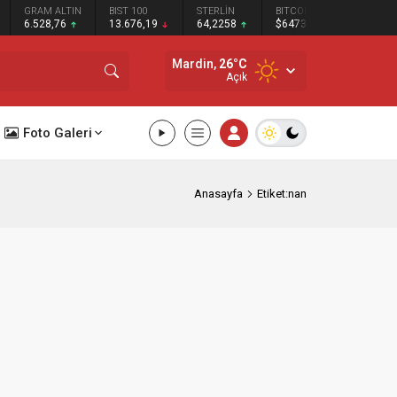
GRAM ALTIN
BIST 100
STERLİN
BITCOIN
BNB
6.528,76
13.676,19
64,2258
$64739
$594.07
Mardin,
26
°C
Açık
Foto Galeri
Anasayfa
Etiket:nan