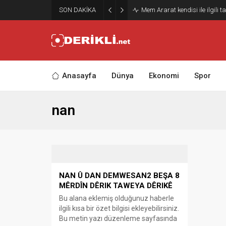
SON DAKİKA
Mem Ararat kendisi ile ilgili 
Anasayfa
Dünya
Ekonomi
Spor
nan
NAN Û DAN DEMWESAN2 BEŞA 8
MÊRDÎN DÊRIK TAWEYA DÊRIKÊ
Bu alana eklemiş olduğunuz haberle
ilgili kısa bir özet bilgisi ekleyebilirsiniz.
Bu metin yazı düzenleme sayfasında