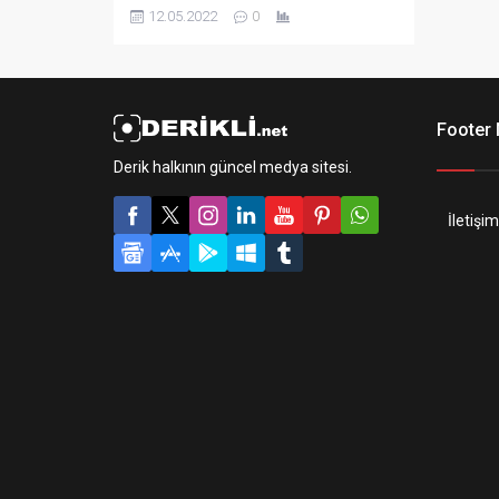
"Özet" bölümünden eklenebilir. Özet
12.05.2022
0
eklenmişse başlık altında kalın olarak
bu şekilde gösterilir, eklenmemişse bu
alan boş kalır.
Footer
Derik halkının güncel medya sitesi.
İletişim