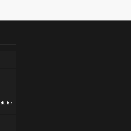
i
di; bir