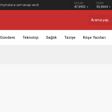
DOLAR
EURO
tartışmalara sert cevap verdi
47,5952
55,0664
Gündem
Teknoloji
Sağlık
Taziye
Köşe Yazıları