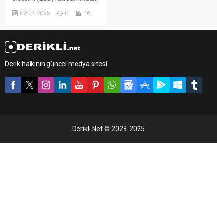
merkezi sınavın başvuruları,
02.04.2025
0
46
bugünden itibaren 16
Nisan’a kadar “e-Okul”
üzerinden yapılacak.
Derik halkının güncel medya sitesi.
Derikli.Net © 2023-2025