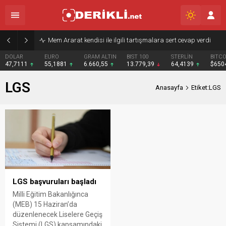
Mem Ararat kendisi ile ilgili tartışmalara sert cevap verdi
DOLAR
EURO
GRAM ALTIN
BIST 100
STERLİN
BITCO
47,7111
55,1881
6.660,55
13.779,39
64,4139
$650
LGS
Anasayfa
Etiket:LGS
LGS başvuruları başladı
Milli Eğitim Bakanlığınca
(MEB) 15 Haziran’da
düzenlenecek Liselere Geçiş
Sistemi (LGS) kapsamındaki