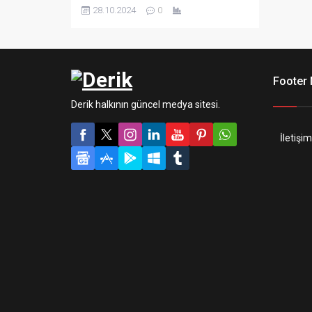
Potter’dan Felsefe Taşı ile tanıdığı
28.10.2024
0
simya hakkında ilginç gerçekler.
Footer
Derik halkının güncel medya sitesi.
İletişim