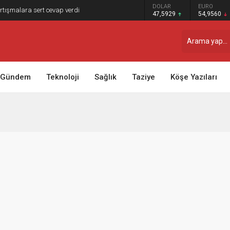
DOLAR
EURO
tartışmalara sert cevap verdi
47,5929
54,9560
Gündem
Teknoloji
Sağlık
Taziye
Köşe Yazıları