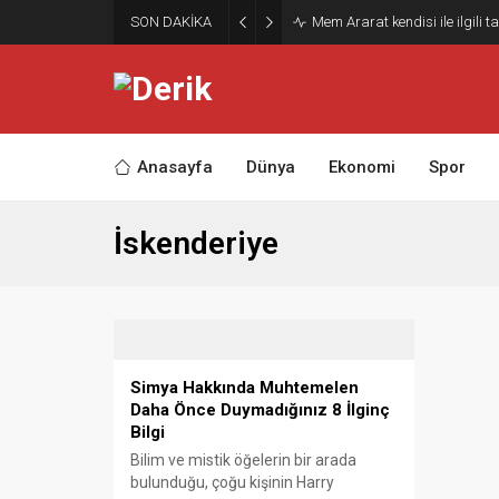
SON DAKİKA
Mem Ararat kendisi ile ilgili 
Anasayfa
Dünya
Ekonomi
Spor
İskenderiye
Simya Hakkında Muhtemelen
Daha Önce Duymadığınız 8 İlginç
Bilgi
Bilim ve mistik öğelerin bir arada
bulunduğu, çoğu kişinin Harry