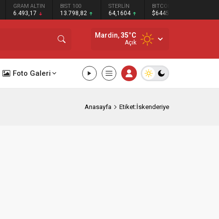
GRAM ALTIN
BIST 100
STERLİN
BITCOIN
BNB
6.493,17
13.798,82
64,1604
$64451
$590.75
Mardin,
35
°C
Açık
Foto Galeri
Anasayfa
Etiket:İskenderiye