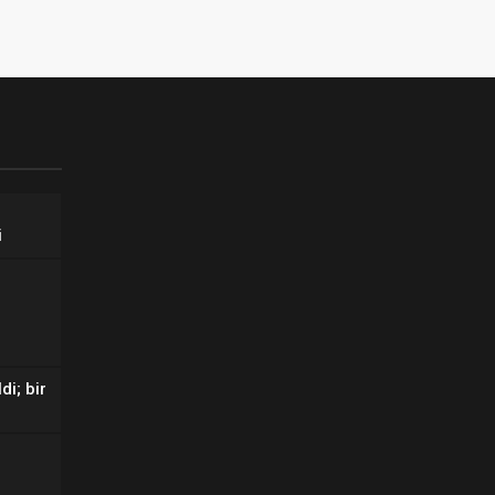
i
di; bir