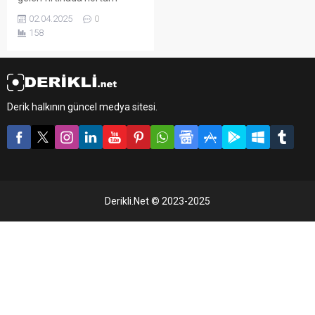
oluşması sonucu bazı
02.04.2025
0
evlerin duvarları yıkılırken, bir
158
araba kullanılamaz hale
geldi.
Derik halkının güncel medya sitesi.
Derikli.Net © 2023-2025