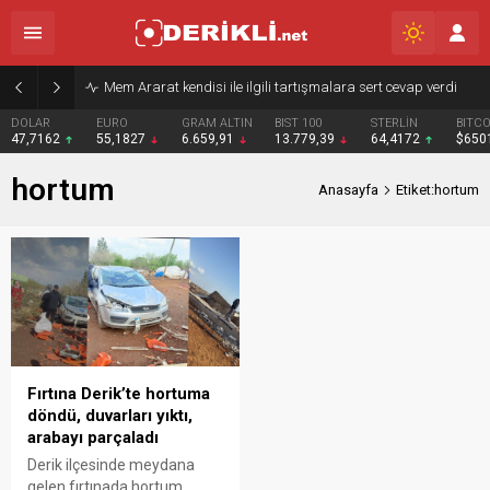
Mem Ararat kendisi ile ilgili tartışmalara sert cevap verdi
DOLAR
EURO
GRAM ALTIN
BIST 100
STERLİN
BITCO
47,7162
55,1827
6.659,91
13.779,39
64,4172
$650
hortum
Anasayfa
Etiket:hortum
Fırtına Derik’te hortuma
döndü, duvarları yıktı,
arabayı parçaladı
Derik ilçesinde meydana
gelen fırtınada hortum