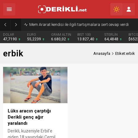
Mem Ararat kendisi ile ilgili tartışmalara sert cevap verdi
DOLAR
EURO
GRAM ALTIN
BIST 100
STERLİN
BITCO
47,7190
55,2239
6.680,02
13.827,40
64,4848
$652
erbik
Anasayfa
Etiket:erbik
Lüks aracın çarptığı
Derikli genç ağır
yaralandı
Derikli, kuzeniyle Erbil’e
giden 18 yaşındaki Cemil