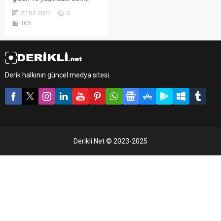
Yalçın yolun karşısına
22.04.2024
0
geçmeye çalışırken, lüks
165
aracın çarpması sonucu ağır
yaralandı.
Derik halkının güncel medya sitesi.
Derikli.Net © 2023-2025